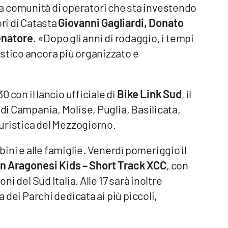
a comunità di operatori che sta investendo
ori di Catasta
Giovanni Gagliardi, Donato
enatore
. «Dopo gli anni di rodaggio, i tempi
stico ancora più organizzato e
0 con il lancio ufficiale di
Bike Link Sud
, il
 di Campania, Molise, Puglia, Basilicata,
oturistica del Mezzogiorno.
ni e alle famiglie. Venerdì pomeriggio il
n Aragonesi Kids – Short Track XCC
, con
ni del Sud Italia. Alle 17 sarà inoltre
a dei Parchi dedicata ai più piccoli,