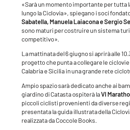
«Sarà un momento importante per tutta l
Cosenzachannel.it
lungo la Ciclovia», spiegano i soci fondat
Ilvibonese.it
Sabatella, Manuela Laiacona e Sergio S
sono maturi per costruire un sistema turi
Catanzarochannel.it
competitivo».
App
La mattinata del 6 giugno si aprirà alle 10.3
progetto che punta a collegare le ciclovie
Android
Calabria e Sicilia in una grande rete cicl
Apple
Ampio spazio sarà dedicato anche ai bambi
giardino di Catasta ospiterà la
VI Maratho
piccoli ciclisti provenienti da diverse regio
Vai
presentata la guida illustrata della Ciclovi
realizzata da Coccole Books.