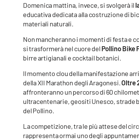
Domenica mattina, invece, si svolgerà il
l
Privacy
educativa dedicata alla costruzione di bic
materiali naturali.
Cookie policy
Non mancheranno i momenti di festa e conv
Note legali
si trasformerà nel cuore del
Pollino Bike 
birre artigianali e cocktail botanici.
Il momento clou della manifestazione arr
della XII Marathon degli Aragonesi.
Oltre 
affronteranno un percorso di 60 chilometri
ultracentenarie, geositi Unesco, strade 
del Pollino.
La competizione, tra le più attese del cir
rappresenta ormai uno degli appuntamenti