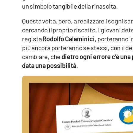
un simbolo tangibile della rinascita.
Reggio Calabria
Questa volta, però, a realizzare i sogni sa
Cosenza
cercando il proprio riscatto. I giovani det
regista
Rodolfo Calaminici
, porteranno i
Lamezia Terme
più ancora porteranno se stessi, con il 
cambiare, che
dietro ogni errore c’è una
Progetti
data una possibilità
.
speciali
Buona Sanità Calabria
La
Calabriavisione
Destinazioni
Eventi