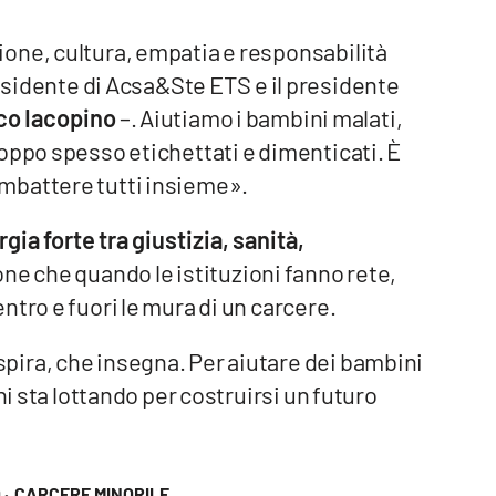
one, cultura, empatia e responsabilità
esidente di Acsa&Ste ETS e il presidente
co Iacopino
–. Aiutiamo i bambini malati,
oppo spesso etichettati e dimenticati. È
mbattere tutti insieme».
rgia forte tra giustizia, sanità,
one che quando le istituzioni fanno rete,
ntro e fuori le mura di un carcere.
ira, che insegna. Per aiutare dei bambini
hi sta lottando per costruirsi un futuro
·
CARCERE MINORILE