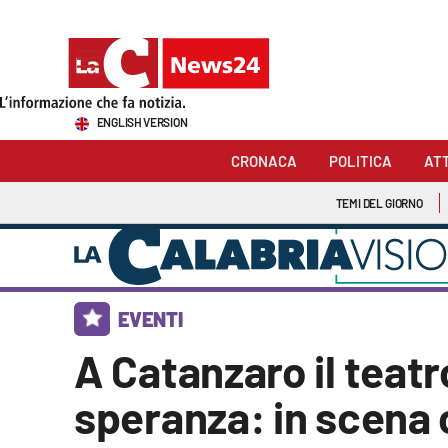
Sezioni
ENGLISH VERSION
Cronaca
CRONACA
POLITICA
AT
Politica
TEMI DEL GIORNO
Attualità
Economia e lavoro
EVENTI
Italia Mondo
A Catanzaro il teatro
Sanità
speranza: in scena
Sport