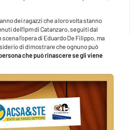
ranno dei ragazzi che a loro volta stanno
enuti dell’Ipm di Catanzaro, seguiti dal
n scena l’opera di Eduardo De Filippo, ma
desiderio di dimostrare che ognuno può
 persona che può rinascere se gli viene