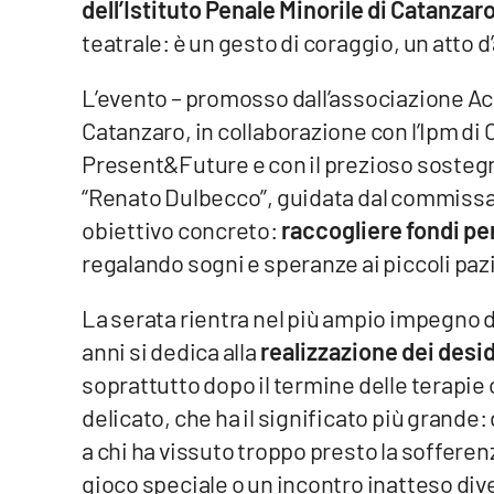
dell’Istituto Penale Minorile di Catanzar
teatrale: è un gesto di coraggio, un atto 
Venti di comunicazione
L’evento – promosso dall’associazione A
Streaming
Catanzaro, in collaborazione con l’Ipm di 
LaC TV
Present&Future e con il prezioso sosteg
“Renato Dulbecco”, guidata dal commissa
LaC Network
obiettivo concreto:
raccogliere fondi per
LaC OnAir
regalando sogni e speranze ai piccoli paz
La serata rientra nel più ampio impegno 
Edizioni
locali
anni si dedica alla
realizzazione dei desid
soprattutto dopo il termine delle terapi
Catanzaro
delicato, che ha il significato più grande
Crotone
a chi ha vissuto troppo presto la sofferen
gioco speciale o un incontro inatteso div
Vibo Valentia