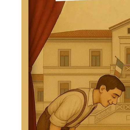
Food
Storie
LaC
Network
Lacplay.it
Lactv.it
Laconair.it
Lacitymag.it
Lacapitalenews.it
Ilreggino.it