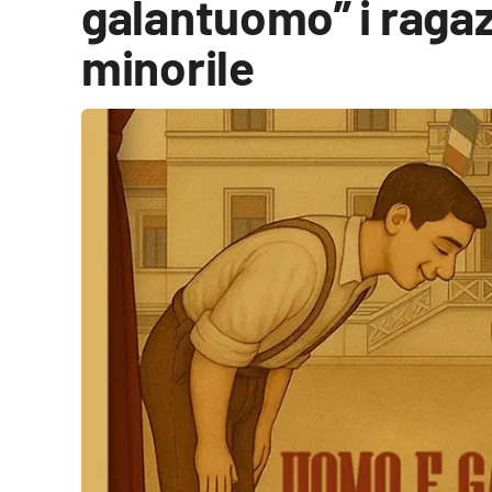
galantuomo” i ragaz
Cultura
minorile
Podcast
Meteo
Editoriali
Video
Ambiente
Cronaca
Cultura
Economia e Lavoro