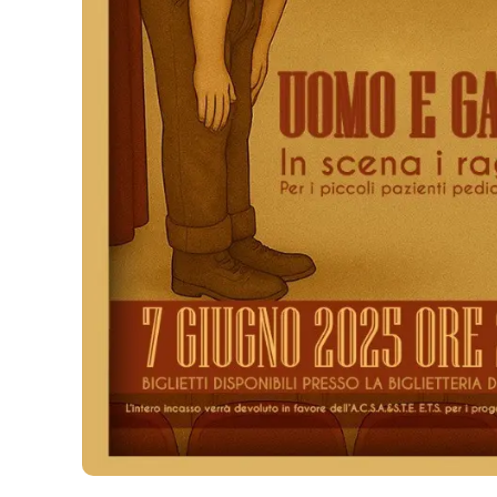
Cosenzachannel.it
Ilvibonese.it
Catanzarochannel.it
App
Android
Apple
Vai