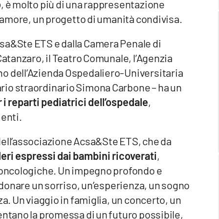
o
, è molto più di una rappresentazione
d’amore, un progetto di umanità condivisa.
csa&Ste ETS e dalla Camera Penale di
Catanzaro, il Teatro Comunale, l’Agenzia
no dell’Azienda Ospedaliero-Universitaria
rio straordinario Simona Carbone – ha un
 i reparti pediatrici dell’ospedale
,
ienti.
dell’associazione Acsa&Ste ETS, che da
eri espressi dai bambini ricoverati
,
e oncologiche. Un impegno profondo e
: donare un sorriso, un’esperienza, un sogno
za. Un viaggio in famiglia, un concerto, un
entano la promessa di un futuro possibile,