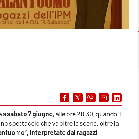
à a
sabato 7 giugno
, alle ore 20.30, quando il
no spettacolo che va oltre la scena, oltre la
antuomo”, interpretato dai ragazzi