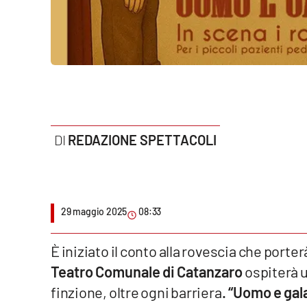
Politica
Sanità
Società
Sport
REDAZIONE SPETTACOLI
Rubriche
Good Morning Vietnam
Parchi Marini Calabria
29 maggio 2025
08:33
Leggendo Alvaro insieme
È iniziato il conto alla rovescia che porter
Imprese Di Calabria
Teatro Comunale di Catanzaro
ospiterà u
finzione, oltre ogni barriera
. “Uomo e gal
Le perfidie di Antonella Grippo