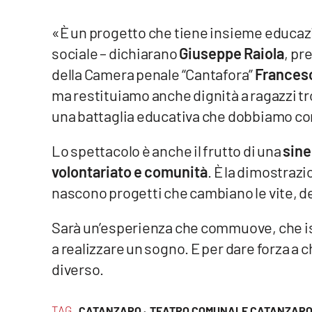
Privacy
«È un progetto che tiene insieme educazi
sociale – dichiarano
Giuseppe Raiola
, pr
Cookie policy
della Camera penale “Cantafora”
Frances
Note legali
ma restituiamo anche dignità a ragazzi tr
una battaglia educativa che dobbiamo co
Lo spettacolo è anche il frutto di una
sine
volontariato e comunità
. È la dimostrazi
nascono progetti che cambiano le vite, de
Sarà un’esperienza che commuove, che isp
a realizzare un sogno. E per dare forza a c
diverso.
TAG
CATANZARO ·
TEATRO COMUNALE CATANZARO 