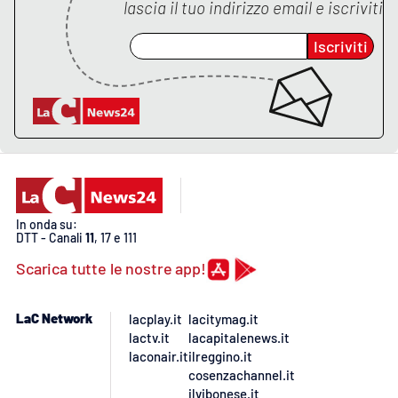
PROGETTI
lascia il tuo indirizzo email e iscriviti
SPECIALI
Iscriviti
Buona Sanità Calabria
LA
CALABRIAVISIONE
Destinazioni
Eventi
In onda su:
DTT - Canali
11
, 17 e 111
Food
Scarica tutte le nostre app!
Storie
LaC Network
lacplay.it
lacitymag.it
lactv.it
lacapitalenews.it
laconair.it
ilreggino.it
LAC
NETWORK
cosenzachannel.it
ilvibonese.it