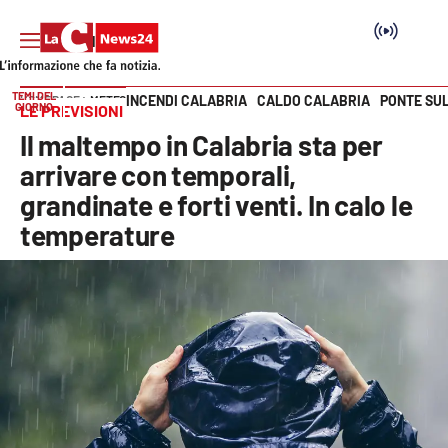
TEMI DEL
INCENDI CALABRIA
CALDO CALABRIA
PONTE SU
HOME PAGE
METEO
GIORNO
LE PREVISIONI
Vai
Il maltempo in Calabria sta per
SEZIONI
arrivare con temporali,
grandinate e forti venti. In calo le
Cronaca
temperature
Politica
Attualità
Economia e lavoro
Italia Mondo