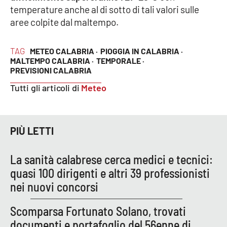
temperature anche al di sotto di tali valori sulle
Parchi Marini Calabria
aree colpite dal maltempo.
Leggendo Alvaro insieme
TAG
METEO CALABRIA ·
PIOGGIA IN CALABRIA ·
MALTEMPO CALABRIA ·
TEMPORALE ·
Imprese Di Calabria
PREVISIONI CALABRIA
Tutti gli articoli di
Meteo
Le perfidie di Antonella Grippo
Venti di comunicazione
PIÙ LETTI
STREAMING
La sanità calabrese cerca medici e tecnici:
quasi 100 dirigenti e altri 39 professionisti
LaC TV
nei nuovi concorsi
LaC Network
Scomparsa Fortunato Solano, trovati
documenti e portafoglio del 56enne di
LaC OnAir