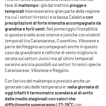
fase di
maltempo
: già dal mattino
piogge e
Cultura
temporali
interesseranno gran parte della regione
tra cui i settori tirrenici e la bassa Calabria
con
Economia e Lavoro
precipitazioni di forte intensità accompagnate da
grandine e forti venti.
Nel pomeriggio l’instabilità
Politica
si sposterà nelle aree interne e joniche con violenti
temporali tra Catanzarese, Cosentino, Vibonese e
parte del Reggino
accompagnati anche in questo
Sanità
caso da grandinate e raffiche di vento migliora in
serata sui settori Jonici ma gli ultimi temporali
Società
saranno ancora possibili sui settori tirrenici specie
Catanzarese, Vibonese e Reggino.
Sport
Con l’arrivo del maltempo è previsto anche un
generale calo delle temperature:
nella giornata di
RUBRICHE
oggi infatti il termometro scenderà al di sotto
delle medie stagionali con valori che
Good Morning Vietnam
difficilmente supereranno i 27-29°C
con