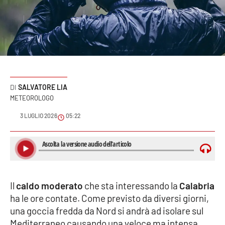
Sanità
Sport
Cultura
Podcast
SALVATORE LIA
METEOROLOGO
Meteo
3 LUGLIO 2026
05:22
Editoriali
VIDEO
Il
caldo moderato
che sta interessando la
Calabria
Ambiente
ha le ore contate. Come previsto da diversi giorni,
una goccia fredda da Nord si andrà ad isolare sul
Cronaca
Mediterraneo causando una veloce ma intensa