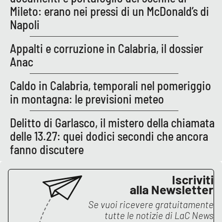
Mileto: erano nei pressi di un McDonald’s di
Napoli
EDIZIONI
LOCALI
Appalti e corruzione in Calabria, il dossier
Anac
Catanzaro
Caldo in Calabria, temporali nel pomeriggio
Crotone
in montagna: le previsioni meteo
Vibo Valentia
Delitto di Garlasco, il mistero della chiamata
delle 13.27: quei dodici secondi che ancora
Reggio Calabria
fanno discutere
Cosenza
Iscriviti
Lamezia Terme
alla Newsletter
Se vuoi ricevere gratuitamente
tutte le notizie di
LaC News