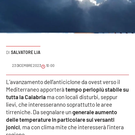
Sanità
Sport
Cultura
Podcast
SALVATORE LIA
Meteo
23 DICEMBRE 2023
10:00
Editoriali
L’avanzamento dell’anticiclone da ovest verso il
Mediterraneo apporterà
tempo perlopiù stabile su
tutta la Calabria
ma con locali disturbi, seppur
lievi, che interesseranno soprattutto le aree
VIDEO
tirreniche. Da segnalare un
generale aumento
Ambiente
delle temperature in particolare sui versanti
jonici
, ma con clima mite che interesserà l’intera
Cronaca
regione.