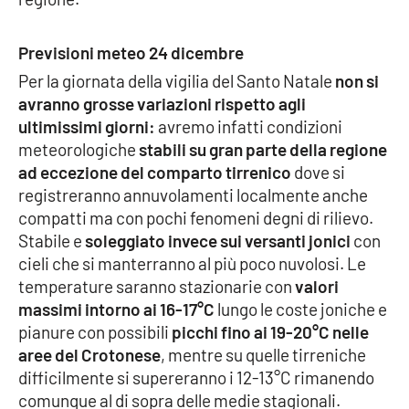
Cultura
Previsioni meteo 24 dicembre
Per la giornata della vigilia del Santo Natale
non si
Economia e Lavoro
avranno grosse variazioni rispetto agli
ultimissimi giorni:
avremo infatti condizioni
Politica
meteorologiche
stabili su gran parte della regione
ad eccezione del comparto tirrenico
dove si
Sanità
registreranno annuvolamenti localmente anche
compatti ma con pochi fenomeni degni di rilievo.
Società
Stabile e
soleggiato invece sui versanti jonici
con
cieli che si manterranno al più poco nuvolosi. Le
Sport
temperature saranno stazionarie con
valori
massimi intorno ai 16-17°C
lungo le coste joniche e
pianure con possibili
picchi fino ai 19-20°C nelle
RUBRICHE
aree del Crotonese
, mentre su quelle tirreniche
difficilmente si supereranno i 12-13°C rimanendo
Good Morning Vietnam
comunque al di sopra delle medie stagionali.