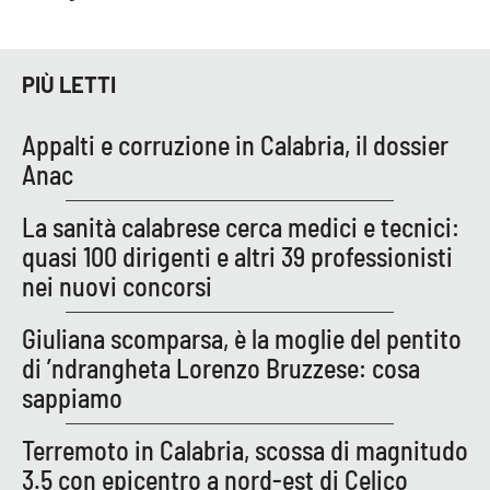
Lacplay.it
Lactv.it
PIÙ LETTI
Laconair.it
Appalti e corruzione in Calabria, il dossier
Anac
Lacitymag.it
La sanità calabrese cerca medici e tecnici:
Lacapitalenews.it
quasi 100 dirigenti e altri 39 professionisti
nei nuovi concorsi
Ilreggino.it
Giuliana scomparsa, è la moglie del pentito
Cosenzachannel.it
di ’ndrangheta Lorenzo Bruzzese: cosa
sappiamo
Ilvibonese.it
Terremoto in Calabria, scossa di magnitudo
Catanzarochannel.it
3.5 con epicentro a nord-est di Celico