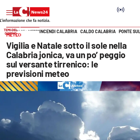
TEMI DEL
INCENDI CALABRIA
CALDO CALABRIA
PONTE SU
HOME PAGE
METEO
GIORNO
METEO
Vai
Vigilia e Natale sotto il sole nella
SEZIONI
Calabria jonica, va un po’ peggio
sul versante tirrenico: le
Cronaca
previsioni meteo
Politica
Attualità
Economia e lavoro
Italia Mondo