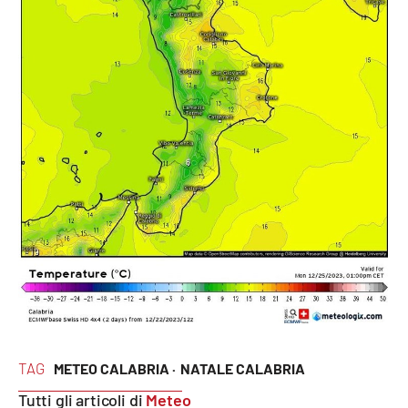
PROGETTI
SPECIALI
Buona Sanità Calabria
LA
CALABRIAVISIONE
Destinazioni
Eventi
Food
Storie
LAC
TAG
METEO CALABRIA ·
NATALE CALABRIA
NETWORK
Tutti gli articoli di
Meteo