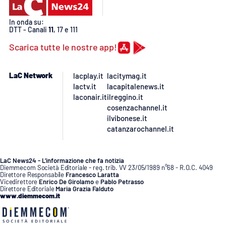
In onda su:
DTT - Canali
11
, 17 e 111
Scarica tutte le nostre app!
LaC Network
lacplay.it
lacitymag.it
lactv.it
lacapitalenews.it
laconair.it
ilreggino.it
cosenzachannel.it
ilvibonese.it
catanzarochannel.it
LaC News24 - L’informazione che fa notizia
Diemmecom Società Editoriale - reg. trib. VV 23/05/1989 n°68 - R.O.C. 4049
Direttore Responsabile
Francesco Laratta
Vicedirettore
Enrico De Girolamo
e
Pablo Petrasso
Direttore Editoriale
Maria Grazia Falduto
www.diemmecom.it