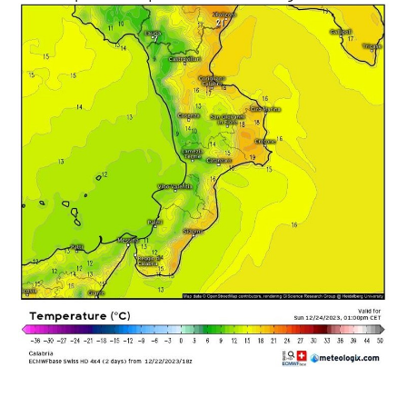
Parchi Marini Calabria
Leggendo Alvaro insieme
Imprese Di Calabria
Le perfidie di Antonella Grippo
Venti di comunicazione
STREAMING
LaC TV
LaC Network
LaC OnAir