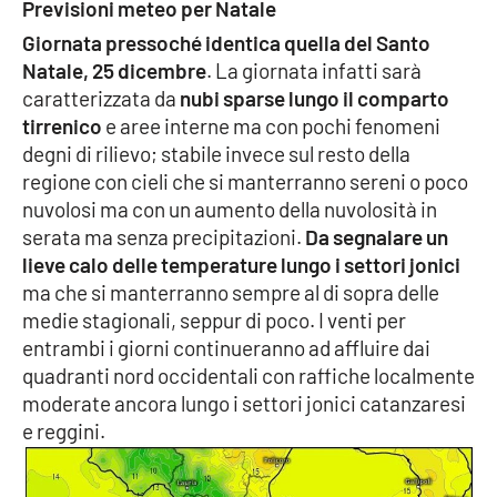
Previsioni meteo per Natale
Giornata pressoché identica quella del Santo
Natale, 25 dicembre
. La giornata infatti sarà
EDIZIONI
LOCALI
caratterizzata da
nubi sparse lungo il comparto
tirrenico
e aree interne ma con pochi fenomeni
Catanzaro
degni di rilievo; stabile invece sul resto della
regione con cieli che si manterranno sereni o poco
Crotone
nuvolosi ma con un aumento della nuvolosità in
serata ma senza precipitazioni.
Da segnalare un
Vibo Valentia
lieve calo delle temperature lungo i settori jonici
ma che si manterranno sempre al di sopra delle
Reggio Calabria
medie stagionali, seppur di poco. I venti per
entrambi i giorni continueranno ad affluire dai
Cosenza
quadranti nord occidentali con raffiche localmente
moderate ancora lungo i settori jonici catanzaresi
Lamezia Terme
e reggini.