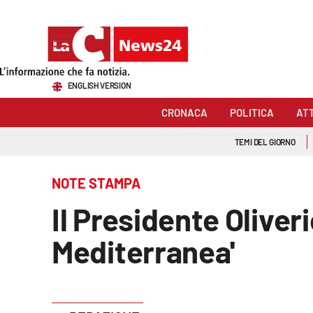
Sezioni
ENGLISH VERSION
Cronaca
CRONACA
POLITICA
AT
Politica
TEMI DEL GIORNO
Attualità
NOTE STAMPA
Economia e lavoro
Il Presidente Oliver
Italia Mondo
Mediterranea'
Sanità
Sport