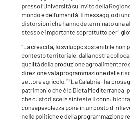
Politica
presso l’Università su invito della Regione
mondo e dell’umanità. Il messaggio di uno 
Sanità
distorsioni che hanno determinato una alt
Società
stesso è importante soprattutto per i gio
Sport
"La crescita, lo sviluppo sostenibile non 
contesto territoriale, dalla nostra colloca
Rubriche
qualità della produzione agroalimentare 
Good Morning Vietnam
direzione va la programmazione delle riso
settore agricolo.” " La Calabria- ha prose
Parchi Marini Calabria
patrimonio che è la Dieta Mediterranea, 
che custodisce la sintesi e il connubio tr
Leggendo Alvaro insieme
consapevolezza pone in un posto di riliev
Imprese Di Calabria
nelle politiche e della programmazione re
Le perfidie di Antonella Grippo