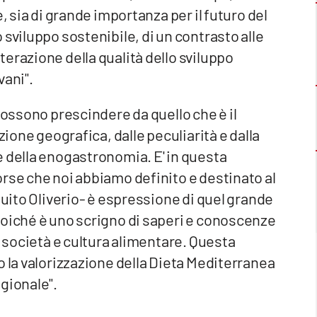
, sia di grande importanza per il futuro del
sviluppo sostenibile, di un contrasto alle
erazione della qualità dello sviluppo
vani".
possono prescindere da quello che è il
zione geografica, dalle peculiarità e dalla
e della enogastronomia. E' in questa
rse che noi abbiamo definito e destinato al
guito Oliverio- è espressione di quel grande
poiché è uno scrigno di saperi e conoscenze
a società e cultura alimentare. Questa
o la valorizzazione della Dieta Mediterranea
gionale".