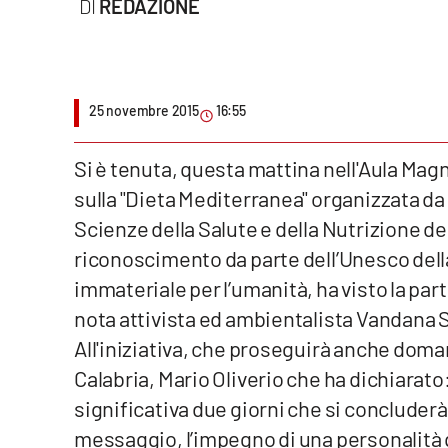
REDAZIONE
Cultura
Podcast
25 novembre 2015
16:55
Meteo
Editoriali
Si è tenuta, questa mattina nell'Aula Magn
sulla "Dieta Mediterranea" organizzata d
Scienze della Salute e della Nutrizione del
Video
riconoscimento da parte dell’Unesco del
Ambiente
immateriale per l’umanità, ha visto la part
Cronaca
nota attivista ed ambientalista Vandana S
All'iniziativa, che proseguirà anche doman
Cultura
Calabria, Mario Oliverio che ha dichiarat
Economia e Lavoro
significativa due giorni che si concluder
messaggio, l’impegno di una personalità 