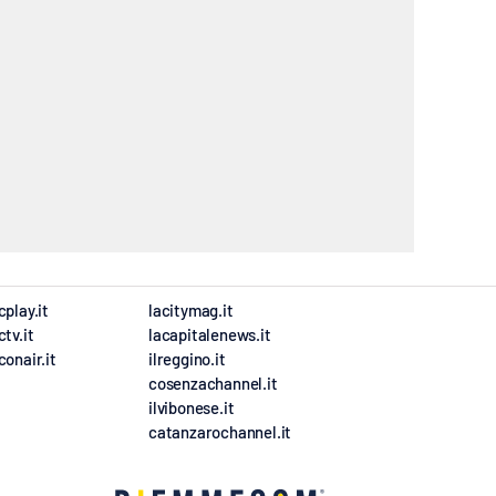
cplay.it
lacitymag.it
ctv.it
lacapitalenews.it
conair.it
ilreggino.it
cosenzachannel.it
ilvibonese.it
catanzarochannel.it