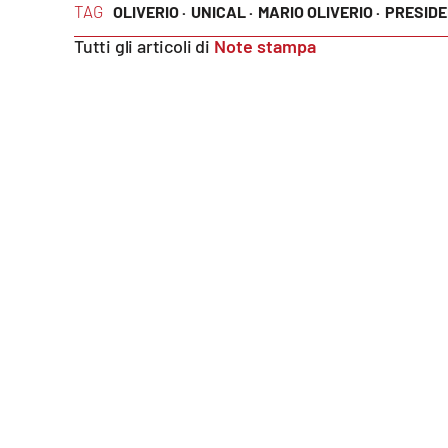
TAG
OLIVERIO ·
UNICAL ·
MARIO OLIVERIO ·
PRESIDE
Venti di comunicazione
Tutti gli articoli di
Note stampa
Streaming
LaC TV
LaC Network
LaC OnAir
Edizioni
locali
Catanzaro
Crotone
Vibo Valentia