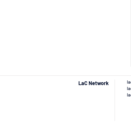
la
LaC Network
la
la