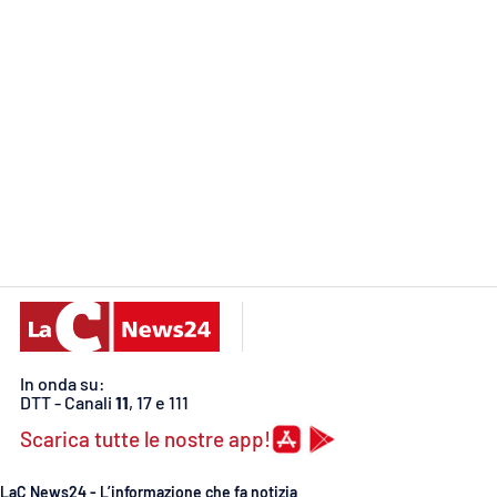
Reggio Calabria
Cosenza
Lamezia Terme
Progetti
speciali
Buona Sanità Calabria
La
Calabriavisione
In onda su:
DTT - Canali
11
, 17 e 111
Destinazioni
Scarica tutte le nostre app!
Eventi
LaC News24 - L’informazione che fa notizia