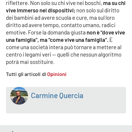
riflettere. Non solo su chi vive nei boschi,
ma su chi
vive immerso nei dispositivi;
non solo sul diritto
dei bambini ad avere scuola e cure, ma sul loro
EDIZIONI
LOCALI
diritto ad avere tempo, contatto umano, radici
emotive. Forse la domanda giusta
non è “dove vive
Catanzaro
una famiglia”, ma “come vive una famiglia”.
E
come una società intera può tornare a mettere al
Crotone
centro i legami veri — quelli che nessun algoritmo
potrà mai sostituire.
Vibo Valentia
Tutti gli articoli di
Opinioni
Reggio Calabria
Carmine Quercia
Cosenza
Lamezia Terme