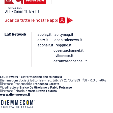
In onda su:
APP
DTT - Canali
11
, 17 e 111
Scarica tutte le nostre app!
Android
Apple
LaC Network
lacplay.it
lacitymag.it
lactv.it
lacapitalenews.it
laconair.it
ilreggino.it
cosenzachannel.it
ilvibonese.it
catanzarochannel.it
LaC News24 - L’informazione che fa notizia
Diemmecom Società Editoriale - reg. trib. VV 23/05/1989 n°68 - R.O.C. 4049
Direttore Responsabile
Francesco Laratta
Vicedirettore
Enrico De Girolamo
e
Pablo Petrasso
Direttore Editoriale
Maria Grazia Falduto
www.diemmecom.it