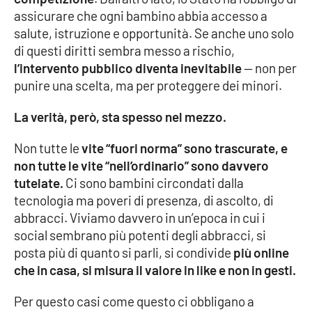
Parchi Marini Calabria
assicurare che ogni bambino abbia accesso a
salute, istruzione e opportunità. Se anche uno solo
Leggendo Alvaro insieme
di questi diritti sembra messo a rischio,
l’intervento pubblico diventa inevitabile
— non per
punire una scelta, ma per proteggere dei minori.
Imprese Di Calabria
La verità, però, sta spesso nel mezzo.
Le perfidie di Antonella Grippo
Non tutte le
vite “fuori norma” sono trascurate, e
Venti di comunicazione
non tutte le vite “nell’ordinario” sono davvero
tutelate.
Ci sono bambini circondati dalla
tecnologia ma poveri di presenza, di ascolto, di
STREAMING
abbracci. Viviamo davvero in un’epoca in cui i
social sembrano più potenti degli abbracci, si
LaC TV
posta più di quanto si parli, si condivide
più online
che in casa, si misura il valore in like e non in gesti.
LaC Network
Per questo casi come questo ci obbligano a
LaC OnAir