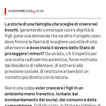
Cultura
23 NOVEMBRE 2025
22:00
Economia e Lavoro
La storia di una famiglia che sceglie di vivere nei
boschi
, garantendo comunque cure e dignità ai
Politica
figli, pone una domanda che va oltre il singolo caso:
dove finisce la libertà di scegliere uno stile di vita
Sanità
alternativo
e dove inizia il dovere dello Stato di
proteggere i minori?
Da un lato, c’è il rispetto per
Società
una scelta radicale ma autentica, forse motivata
dal desiderio di rallentare, di sottrarsi alla
Sport
pressione sociale, di restituire ai bambini un
contatto più diretto con la natura.
Non è una colpa
voler crescere i figli in un
RUBRICHE
ambiente meno frenetico, lontano dal
Good Morning Vietnam
bombardamento dei social, dei consumi e della
competizione
. Dall’altro lato, lo Stato ha l’obbligo di