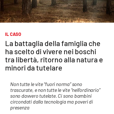
Sanità
Sport
Cultura
IL CASO
La battaglia della famiglia che
Podcast
ha scelto di vivere nei boschi
Meteo
tra libertà, ritorno alla natura e
minori da tutelare
Editoriali
Non tutte le vite “fuori norma” sono
VIDEO
trascurate, e non tutte le vite “nell’ordinario”
sono davvero tutelate. Ci sono bambini
Ambiente
circondati dalla tecnologia ma poveri di
presenza
Cronaca