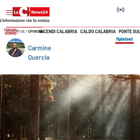
TEMI DEL
INCENDI CALABRIA
CALDO CALABRIA
PONTE SU
HOME PAGE
OPINIONI
GIORNO
Vai
Opinioni
Carmine
SEZIONI
Quercia
Cronaca
Politica
Attualità
Economia e lavoro
Italia Mondo