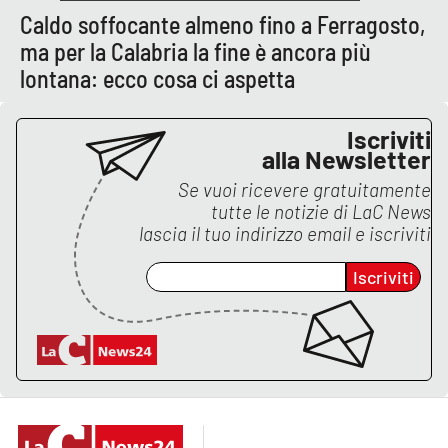
Lacplay.it
Caldo soffocante almeno fino a Ferragosto,
ma per la Calabria la fine è ancora più
Lactv.it
lontana: ecco cosa ci aspetta
Laconair.it
Iscriviti
alla Newsletter
Lacitymag.it
Se vuoi ricevere gratuitamente
Lacapitalenews.it
tutte le notizie di
LaC News
lascia il tuo indirizzo email e iscriviti
Ilreggino.it
Iscriviti
Cosenzachannel.it
Ilvibonese.it
Catanzarochannel.it