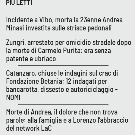
PROGETTI
PIÙ LETTI
SPECIALI
Buona Sanità Calabria
Incidente a Vibo, morta la 23enne Andrea
Minasi investita sulle strisce pedonali
LA
CALABRIAVISIONE
Zungri, arrestato per omicidio stradale dopo
la morte di Carmelo Purita: era senza
Destinazioni
patente e ubriaco
Eventi
Catanzaro, chiuse le indagini sul crac di
Fondazione Betania: 12 indagati per
Food
bancarotta, dissesto e autoriciclaggio -
NOMI
Storie
Morte di Andrea, il dolore che non trova
parole: alla famiglia e a Lorenzo l’abbraccio
LAC
NETWORK
del network LaC