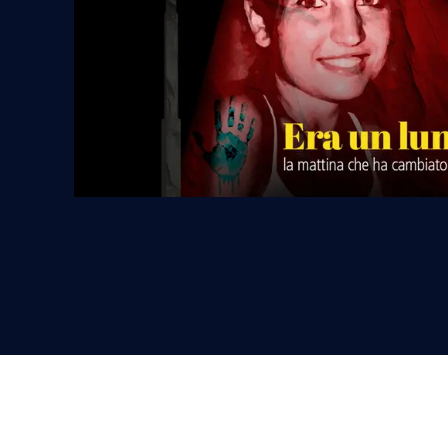
Cultura
Podcast
Meteo
Editoriali
Video
Ambiente
Cronaca
Cultura
Economia e Lavoro