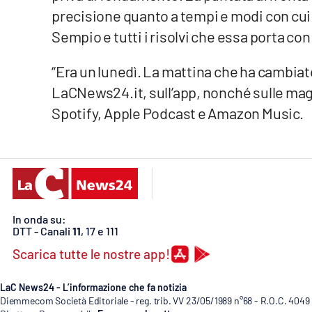
precisione quanto a tempi e modi con cui s
Privacy
Sempio e tutti i risolvi che essa porta con
Cookie policy
“Era un lunedì. La mattina che ha cambiato 
LaCNews24.it, sull’app, nonché sulle ma
Note legali
Spotify, Apple Podcast e Amazon Music.
In onda su:
DTT - Canali
11
, 17 e 111
Scarica tutte le nostre app!
LaC News24 - L’informazione che fa notizia
Diemmecom Società Editoriale - reg. trib. VV 23/05/1989 n°68 - R.O.C. 4049