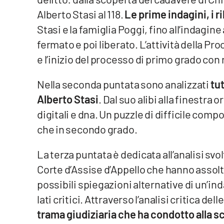
Food
Alberto Stasi al 118.
Le prime indagini, i ri
Stasi e la famiglia Poggi, fino all’indagine
Storie
fermato e poi liberato. L’attività della 
e l’inizio del processo di primo grado con 
LaC
Network
Nella seconda puntata sono analizzati
tut
Lacplay.it
Alberto Stasi
. Dal suo alibi alla finestra 
digitali e dna. Un puzzle di difficile com
Lactv.it
che in secondo grado.
Laconair.it
La terza puntata è dedicata all’analisi svo
Lacitymag.it
Corte d’Assise d’Appello che hanno assolt
possibili spiegazioni alternative di un’in
Lacapitalenews.it
lati critici. Attraverso l’analisi critica de
Ilreggino.it
trama giudiziaria che ha condotto alla sc