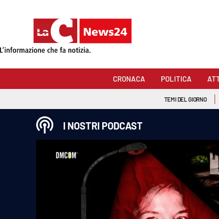
Sezioni
Cronaca
CRONACA
POLITICA
AT
Politica
TEMI DEL GIORNO
Attualità
I NOSTRI PODCAST
Economia e lavoro
Italia Mondo
Sanità
Sport