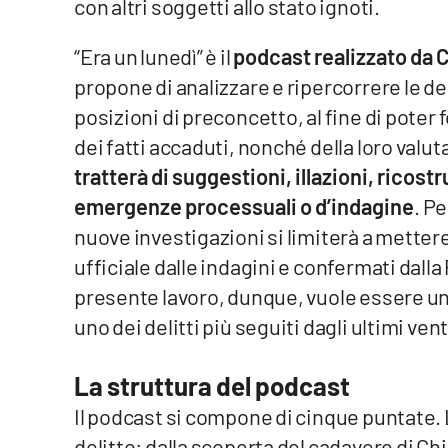
con altri soggetti allo stato ignoti.
Reggio Calabria
“Era un lunedì” è il
podcast realizzato da
propone di analizzare e ripercorrere le de
Cosenza
posizioni di preconcetto, al fine di poter 
Lamezia Terme
dei fatti accaduti, nonché della loro valut
tratterà di suggestioni, illazioni, ricost
Progetti
emergenze processuali o d’indagine
. P
speciali
nuove investigazioni si limiterà a mettere
Buona Sanità Calabria
ufficiale dalle indagini e confermati dalla
presente lavoro, dunque, vuole essere un c
La
uno dei delitti più seguiti dagli ultimi vent
Calabriavisione
Destinazioni
La struttura del podcast
Il podcast si compone di cinque puntate. 
Eventi
delitto: dalla scoperta del cadavere di Ch