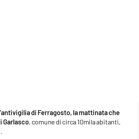
l’antivigilia di Ferragosto, la mattinata che
i Garlasco
, comune di circa 10mila abitanti,
.