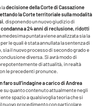
 la
decisione della Corte di Cassazione
ttando la Corte territoriale sulla modalità
si
, disponendo un nuovo giudizio di
a
condanna a 24 anni di reclusione, ridotti
la medesima puntata viene analizzata sia la
er le quali è stata annullata la sentenza di
o, sia il nuovo processo di secondo grado e
conclusione diversa. Si avrà modo di
repotentemente di attualità, in realtà
on le precedenti pronunce.
 faro sull’indagine a carico di Andrea
te su quanto contenuto attualmente negli
 Niente spazio a qualsivoglia teoria che si
 il nuovo procedimento con particolare