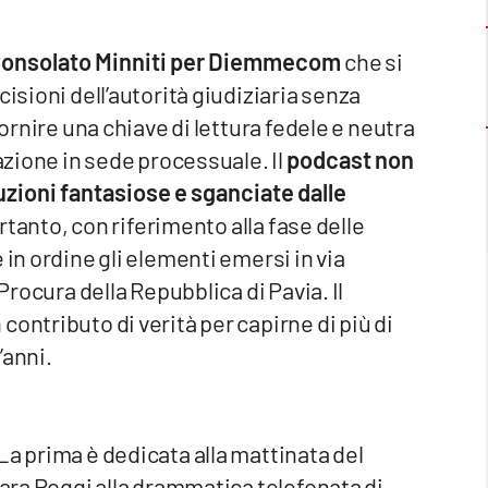
 Consolato Minniti per Diemmecom
che si
cisioni dell’autorità giudiziaria senza
fornire una chiave di lettura fedele e neutra
azione in sede processuale. Il
podcast non
ruzioni fantasiose e sganciate dalle
ertanto, con riferimento alla fase delle
 in ordine gli elementi emersi in via
 Procura della Repubblica di Pavia. Il
ontributo di verità per capirne di più di
’anni.
La prima è dedicata alla mattinata del
iara Poggi alla drammatica telefonata di