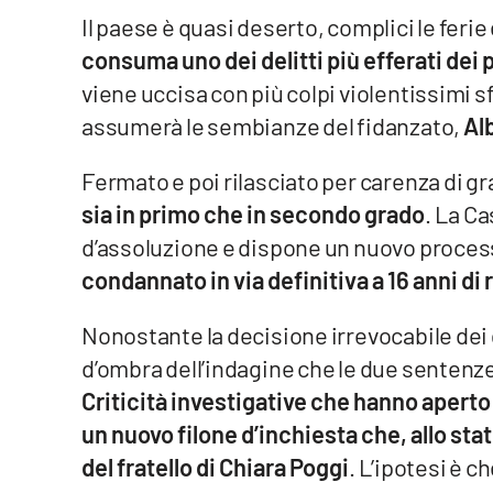
Il paese è quasi deserto, complici le ferie
Venti di comunicazione
consuma uno dei delitti più efferati dei
viene uccisa con più colpi violentissimi s
Streaming
assumerà le sembianze del fidanzato,
Al
LaC TV
Fermato e poi rilasciato per carenza di gra
LaC Network
sia in primo che in secondo grado
. La C
d’assoluzione e dispone un nuovo processo
LaC OnAir
condannato in via definitiva a 16 anni di
Edizioni
Nonostante la decisione irrevocabile dei
locali
d’ombra dell’indagine che le due sentenze
Catanzaro
Criticità investigative che hanno aperto
un nuovo filone d’inchiesta che, allo s
Crotone
del fratello di Chiara Poggi
. L’ipotesi è c
Vibo Valentia