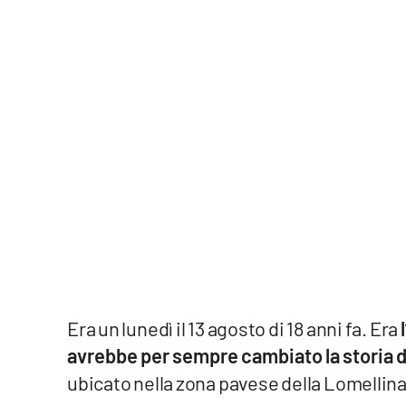
Politica
Sanità
Società
Sport
Rubriche
Good Morning Vietnam
Parchi Marini Calabria
Leggendo Alvaro insieme
Era un lunedì il 13 agosto di 18 anni fa. Era
Imprese Di Calabria
avrebbe per sempre cambiato la storia d
ubicato nella zona pavese della Lomellina
Le perfidie di Antonella Grippo