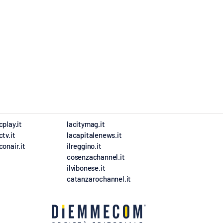
cplay.it
lacitymag.it
ctv.it
lacapitalenews.it
conair.it
ilreggino.it
cosenzachannel.it
ilvibonese.it
catanzarochannel.it