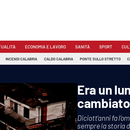
TUALITÀ
ECONOMIA E LAVORO
SANITÀ
SPORT
CUL
INCENDI CALABRIA
CALDO CALABRIA
PONTE SULLO STRETTO
C
Era un lu
cambiato
Diciott’anni fa l’
sempre la storia d