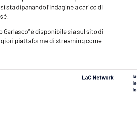
i sta dipanando l’indagine a carico di
 sé.
Garlasco” è disponibile sia sul sito di
ggiori piattaforme di streaming come
la
LaC Network
la
la