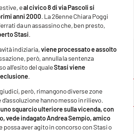
 estive, e
al civico 8 di via Pascoli si
 primi anni 2000
. La 26enne Chiara Poggi
ferrati da un assassino che, ben presto,
berto Stasi
.
vità indiziaria,
viene processato e assolto
assazione, però, annulla la sentenza
 all’esito del quale
Stasi viene
 reclusione
.
 giudici, però, rimangono diverse zone
 d’assoluzione hanno messo in rilievo.
 uno squarcio ulteriore sulla vicenda, con
tato, vede indagato Andrea Sempio, amico
he possa aver agito in concorso con Stasi o