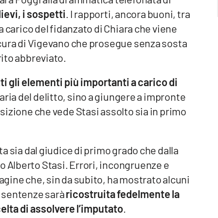
lievi, i sospetti
. I rapporti, ancora buoni, tra
 a carico del fidanzato di Chiara che viene
Procura di Vigevano che prosegue senza sosta
rito abbreviato.
ti gli elementi più importanti a carico di
oraria del delitto, sino a giungere a impronte
posizione che vede Stasi assolto sia in primo
lta sia dal giudice di primo grado che dalla
o Alberto Stasi. Errori, incongruenze e
dagine che, sin da subito, ha mostrato alcuni
lle sentenze sarà
ricostruita fedelmente la
elta di assolvere l’imputato
.