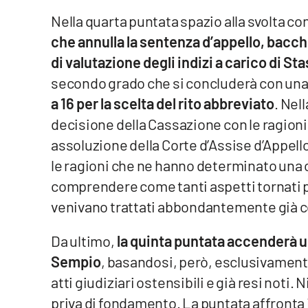
Cosenzachannel.it
Nella quarta puntata spazio alla svolta con
che annulla la sentenza d’appello, bacche
Ilvibonese.it
di valutazione degli indizi a carico di Sta
Catanzarochannel.it
secondo grado che si concluderà con un
a 16 per la scelta del rito abbreviato
. Nel
decisione della Cassazione con le ragioni p
App
assoluzione della Corte d’Assise d’Appell
Android
le ragioni che ne hanno determinato una 
Apple
comprendere come tanti aspetti tornati p
venivano trattati abbondantemente già c
Da ultimo,
la quinta puntata accenderà un
Vai
Sempio
, basandosi, però, esclusivamen
atti giudiziari ostensibili e già resi noti.
priva di fondamento. La puntata affronta