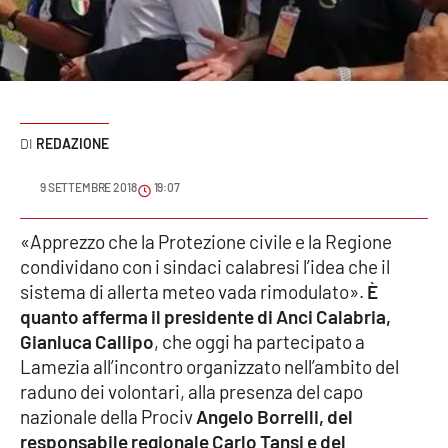
Sanità
Sport
Cultura
REDAZIONE
Podcast
9 SETTEMBRE 2018
19:07
Meteo
«Apprezzo che la Protezione civile e la Regione
condividano con i sindaci calabresi l’idea che il
Editoriali
sistema di allerta meteo vada rimodulato».
È
quanto afferma il presidente di Anci Calabria,
Gianluca Callipo
, che oggi ha partecipato a
VIDEO
Lamezia all’incontro organizzato nell’ambito del
Ambiente
raduno dei volontari, alla presenza del capo
nazionale della Prociv
Angelo Borrelli, del
Cronaca
responsabile regionale Carlo Tansi e del