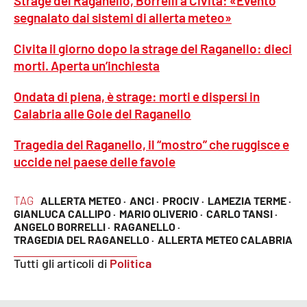
Strage del Raganello, Borrelli a Civita: «Evento
segnalato dai sistemi di allerta meteo»
Civita il giorno dopo la strage del Raganello: dieci
morti. Aperta un’inchiesta
Ondata di piena, è strage: morti e dispersi in
Calabria alle Gole del Raganello
Tragedia del Raganello, il “mostro” che ruggisce e
uccide nel paese delle favole
TAG
ALLERTA METEO ·
ANCI ·
PROCIV ·
LAMEZIA TERME ·
GIANLUCA CALLIPO ·
MARIO OLIVERIO ·
CARLO TANSI ·
ANGELO BORRELLI ·
RAGANELLO ·
TRAGEDIA DEL RAGANELLO ·
ALLERTA METEO CALABRIA
Tutti gli articoli di
Politica