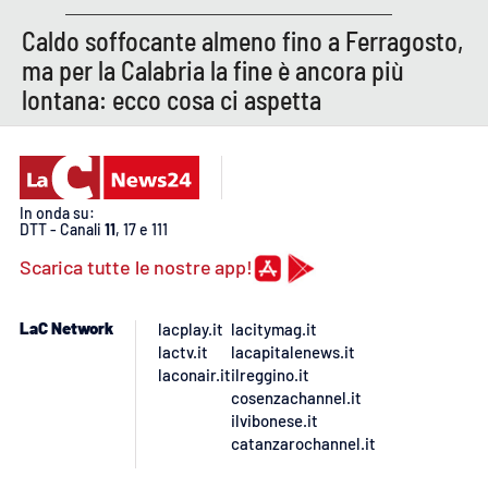
Caldo soffocante almeno fino a Ferragosto,
ma per la Calabria la fine è ancora più
lontana: ecco cosa ci aspetta
In onda su:
DTT - Canali
11
, 17 e 111
Scarica tutte le nostre app!
LaC Network
lacplay.it
lacitymag.it
lactv.it
lacapitalenews.it
laconair.it
ilreggino.it
cosenzachannel.it
ilvibonese.it
catanzarochannel.it