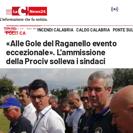
TEMI DEL
INCENDI CALABRIA
CALDO CALABRIA
PONTE SU
HOME PAGE
POLITICA
GIORNO
POLITICA
Vai
«Alle Gole del Raganello evento
SEZIONI
eccezionale». L'ammissione
della Prociv solleva i sindaci
Cronaca
Politica
Attualità
Economia e lavoro
Italia Mondo