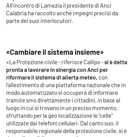
All’incontro di Lamezia il presidente di Anci
Calabria ha raccolto anche impegni precisi da
parte dei suoi interlocutori.
EDIZIONI
LOCALI
Catanzaro
«Cambiare il sistema insieme»
Crotone
«La Protezione civile - riferisce Callipo -
si è detta
Vibo Valentia
pronta a lavorare in sinergia con Anci per
riformare il sistema di allerta meteo,
con
Reggio Calabria
l’allestimento di una piattaforma nazionale che in
modo automatizzato si occuperà di informare
Cosenza
tramite sms direttamente i cittadini, in base al
luogo in cui si trovano in un preciso momento,
Lamezia Terme
sfruttando per la geo localizzazione le “celle”
utilizzate dai telefoni cellulari. Dal canto suo, il
responsabile regionale della protezione civile, si è