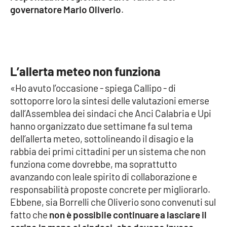
governatore Mario Oliverio
.
Cultura
Economia e Lavoro
L’allerta meteo non funziona
Politica
«Ho avuto l’occasione - spiega Callipo - di
Sanità
sottoporre loro la sintesi delle valutazioni emerse
dall’Assemblea dei sindaci che Anci Calabria e Upi
Società
hanno organizzato due settimane fa sul tema
dell’allerta meteo, sottolineando il disagio e la
rabbia dei primi cittadini per un sistema che non
Sport
funziona come dovrebbe, ma soprattutto
avanzando con leale spirito di collaborazione e
responsabilità proposte concrete per migliorarlo.
RUBRICHE
Ebbene, sia Borrelli che Oliverio sono convenuti sul
Good Morning Vietnam
fatto che
non è possibile continuare a lasciare il