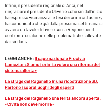
Lacplay.it
Infine, il presidente regionale di Anci, nel
ringraziare il presidente Oliverio «che sin dall’inizio
Lactv.it
ha espresso vicinanza alle tesi dei primi cittadini»,
ha comunicato che già dalla prossima settimana si
Laconair.it
avvierà un tavolo di lavoro con la Regione per il
confronto su alcune delle problematiche sollevate
Lacitymag.it
dai sindaci.
Lacapitalenews.it
LEGGI ANCHE:
Il capo nazionale Prociv a
Ilreggino.it
Lamezia: «Siamo i primi a volere una riforma del
sistema allerta»
Cosenzachannel.it
La strage del Raganello in una ricostruzione 3D.
Partono i sopralluoghi degli esperti
Ilvibonese.it
La strage del Raganello una ferita ancora aperta:
Catanzarochannel.it
«Civita non deve morire»