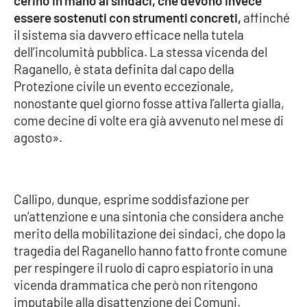
cerino in mano ai sindaci, che devono invece
Parchi Marini Calabria
essere sostenuti con strumenti concreti,
affinché
il sistema sia davvero efficace nella tutela
Leggendo Alvaro insieme
dell’incolumità pubblica. La stessa vicenda del
Raganello, è stata definita dal capo della
Imprese Di Calabria
Protezione civile un evento eccezionale,
nonostante quel giorno fosse attiva l’allerta gialla,
Le perfidie di Antonella Grippo
come decine di volte era già avvenuto nel mese di
agosto».
Venti di comunicazione
Callipo, dunque, esprime soddisfazione per
STREAMING
un’attenzione e una sintonia che considera anche
merito della mobilitazione dei sindaci, che dopo la
LaC TV
tragedia del Raganello hanno fatto fronte comune
per respingere il ruolo di capro espiatorio in una
LaC Network
vicenda drammatica che però non ritengono
imputabile alla disattenzione dei Comuni.
LaC OnAir