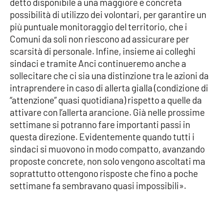
detto disponibile a una maggiore e concreta
PROGETTI
SPECIALI
possibilità di utilizzo dei volontari, per garantire un
Buona Sanità Calabria
più puntuale monitoraggio del territorio, che i
Comuni da soli non riescono ad assicurare per
scarsità di personale. Infine, insieme ai colleghi
LA
sindaci e tramite Anci continueremo anche a
CALABRIAVISIONE
sollecitare che ci sia una distinzione tra le azioni da
Destinazioni
intraprendere in caso di allerta gialla (condizione di
“attenzione” quasi quotidiana) rispetto a quelle da
Eventi
attivare con l’allerta arancione. Già nelle prossime
settimane si potranno fare importanti passi in
Food
questa direzione. Evidentemente quando tutti i
sindaci si muovono in modo compatto, avanzando
proposte concrete, non solo vengono ascoltati ma
Storie
soprattutto ottengono risposte che fino a poche
settimane fa sembravano quasi impossibili».
LAC
NETWORK