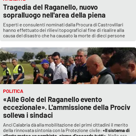
Tragedia del Raganello, nuovo
sopralluogo nell'area della piena
Esperti e consulenti nominati dalla Procura di Castrovillari
hanno effettuato dei rilievi topografici al fine di risalire alla
causa del disastro che ha causato la morte di dieci persone
POLITICA
«Alle Gole del Raganello evento
eccezionale». L'ammissione della Prociv
solleva i sindaci
Anci Calabria dà alla mobilitazione dei primi cittadini il merito
della rinnovata sintonia con la Protezione civile:
«Il sistema di
allerta meteo va cambiato, siamo d’accordo tutti»
. Nelle ore