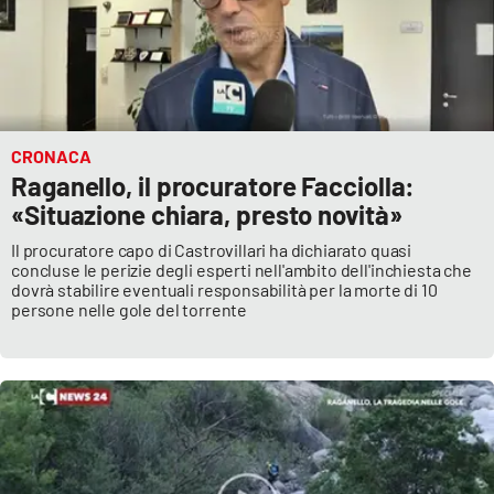
EDIZIONI
LOCALI
Catanzaro
CRONACA
Raganello, il procuratore Facciolla:
Crotone
«Situazione chiara, presto novità»
Vibo Valentia
Il procuratore capo di Castrovillari ha dichiarato quasi
concluse le perizie degli esperti nell'ambito dell'inchiesta che
dovrà stabilire eventuali responsabilità per la morte di 10
Reggio Calabria
persone nelle gole del torrente
Cosenza
Lamezia Terme