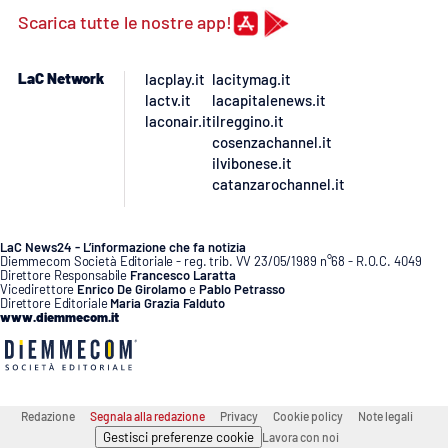
Scarica tutte le nostre app!
LaC Network
lacplay.it
lacitymag.it
lactv.it
lacapitalenews.it
laconair.it
ilreggino.it
cosenzachannel.it
ilvibonese.it
catanzarochannel.it
LaC News24 - L’informazione che fa notizia
Diemmecom Società Editoriale - reg. trib. VV 23/05/1989 n°68 - R.O.C. 4049
Direttore Responsabile
Francesco Laratta
Vicedirettore
Enrico De Girolamo
e
Pablo Petrasso
Direttore Editoriale
Maria Grazia Falduto
www.diemmecom.it
Redazione
Segnala alla redazione
Privacy
Cookie policy
Note legali
Gestisci preferenze cookie
Lavora con noi