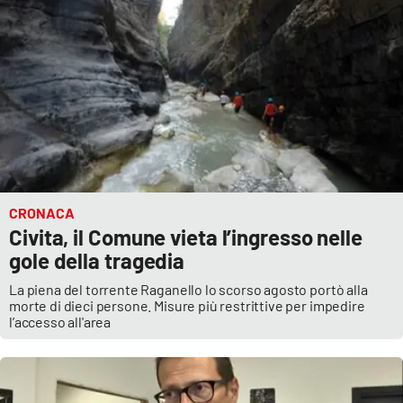
Parchi Marini Calabria
Leggendo Alvaro insieme
Imprese Di Calabria
Le perfidie di Antonella Grippo
Venti di comunicazione
CRONACA
Civita, il Comune vieta l’ingresso nelle
gole della tragedia
STREAMING
La piena del torrente Raganello lo scorso agosto portò alla
morte di dieci persone. Misure più restrittive per impedire
LaC TV
l’accesso all'area
LaC Network
LaC OnAir