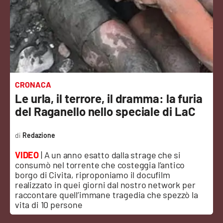
Sanità
Sport
Cultura
Podcast
CRONACA
Le urla, il terrore, il dramma: la furia
Meteo
del Raganello nello speciale di LaC
Editoriali
Redazione
VIDEO
| A un anno esatto dalla strage che si
consumò nel torrente che costeggia l’antico
VIDEO
borgo di Civita, riproponiamo il docufilm
realizzato in quei giorni dal nostro network per
Ambiente
raccontare quell’immane tragedia che spezzò la
vita di 10 persone
Cronaca