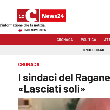
Sezioni
ENGLISH VERSION
Cronaca
CRONACA
POLITICA
AT
Politica
TEMI DEL GIORNO
Attualità
CRONACA
Economia e lavoro
I sindaci del Ragane
Italia Mondo
«Lasciati soli»
Sanità
Sport