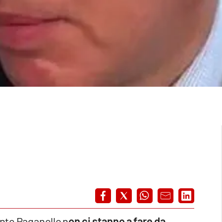
ente Raganello n
on ci stanno a fare da