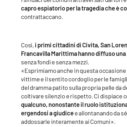
capro espiatorio per la tragedia che è cos
Venti di comunicazione
contrattaccano.
Streaming
LaC TV
Così,
i primi cittadini di Civita, San Lore
LaC Network
Francavilla Marittima hanno diffuso una
senza fondi e senza mezzi.
LaC OnAir
«Esprimiamo anche in questa occasione – è
vittime e il sentito cordoglio per le fami
Edizioni
del dramma patito sulla propria pelle da d
locali
coltivare silenzio e rispetto. Ci dispiac
Catanzaro
qualcuno, nonostante il ruolo istituziona
Crotone
ergendosi a giudice
e allontanando da sé
addossarle interamente ai Comuni».
Vibo Valentia