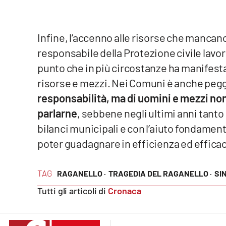
Cosenzachannel.it
Ilvibonese.it
Infine, l’accenno alle risorse che mancano
responsabile della Protezione civile lavora 
Catanzarochannel.it
punto che in più circostanze ha manifesta
risorse e mezzi. Nei Comuni è anche peg
App
responsabilità, ma di uomini e mezzi no
Android
parlarne
, sebbene negli ultimi anni tanto
bilanci municipali e con l’aiuto fondament
Apple
poter guadagnare in efficienza ed efficac
TAG
RAGANELLO ·
TRAGEDIA DEL RAGANELLO ·
SI
Vai
Tutti gli articoli di
Cronaca