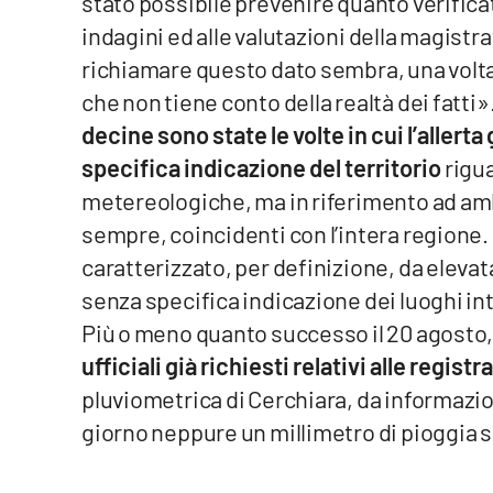
stato possibile prevenire quanto verificat
Food
indagini ed alle valutazioni della magistr
richiamare questo dato sembra, una volta
Storie
che non tiene conto della realtà dei fatti»
decine sono state le volte in cui l’allerta
LaC
Network
specifica indicazione del territorio
rigua
metereologiche, ma in riferimento ad ambiti
Lacplay.it
sempre, coincidenti con l’intera regione. C
Lactv.it
caratterizzato, per definizione, da elevat
senza specifica indicazione dei luoghi in
Laconair.it
Più o meno quanto successo il 20 agosto
Lacitymag.it
ufficiali già richiesti relativi alle regist
pluviometrica di Cerchiara, da informazi
Lacapitalenews.it
giorno neppure un millimetro di pioggia si
Ilreggino.it