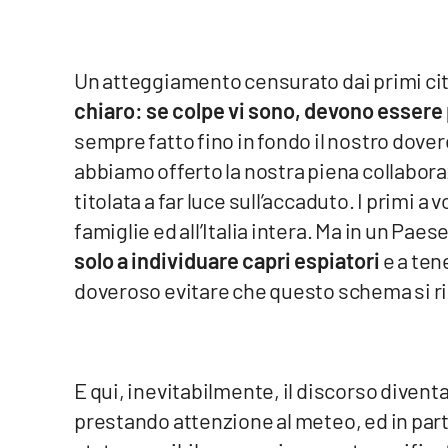
Reggio Calabria
Un atteggiamento censurato dai primi ci
Cosenza
chiaro: se colpe vi sono, devono essere 
sempre fatto fino in fondo il nostro dover
Lamezia Terme
abbiamo offerto la nostra piena collabora
titolata a far luce sull’accaduto. I primi a
Progetti
speciali
famiglie ed all’Italia intera. Ma in un Paes
Buona Sanità Calabria
solo a individuare capri espiatori
e a ten
doveroso evitare che questo schema si ri
La
Calabriavisione
Destinazioni
E qui, inevitabilmente, il discorso diven
Eventi
prestando attenzione al meteo, ed in partic