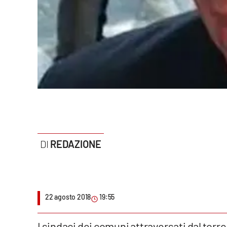
Politica
Sanità
Società
Sport
Rubriche
Good Morning Vietnam
REDAZIONE
Parchi Marini Calabria
Leggendo Alvaro insieme
Imprese Di Calabria
22 agosto 2018
19:55
Le perfidie di Antonella Grippo
I sindaci dei comuni attraversati dal torr