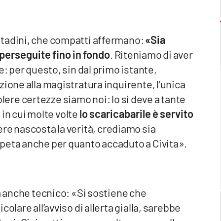
ttadini, che compatti affermano:
«Sia
perseguite fino in fondo
. Riteniamo di aver
e: per questo, sin dal primo istante,
zione alla magistratura inquirente, l’unica
 volere certezze siamo noi: lo si deve a tante
e in cui molte volte
lo scaricabarile è servito
ere nascosta la verità, crediamo sia
peta anche per quanto accaduto a Civita».
ta anche tecnico: «Si sostiene che
olare all’avviso di allerta gialla, sarebbe