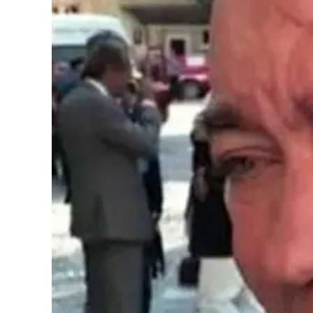
Cultura
Podcast
Meteo
Editoriali
Video
Ambiente
Cronaca
Cultura
Economia e Lavoro