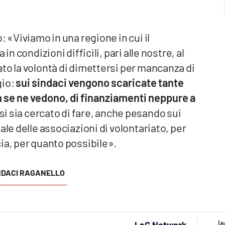
: «Viviamo in una regione in cui il
in condizioni difficili, pari alle nostre, al
to la volontà di dimettersi per mancanza di
gio:
sui sindaci vengono scaricate tante
n se ne vedono, di finanziamenti neppure a
 si sia cercato di fare, anche pesando sui
ale delle associazioni di volontariato, per
ia, per quanto possibile».
NDACI RAGANELLO
la
LaC Network