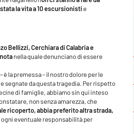
tata la vita a 10 escursionisti
e
nzo Bellizzi, Cerchiara di Calabria e
 nota
nella quale denunciano di essere
 la premessa – il nostro dolore per le
glie segnate da questa tragedia. Per rispetto
ecine di famiglie, abbiamo sin qui inteso
e constatare, non senza amarezza, che
le ricoperto, abbia preferito altra strada,
 ogni eventuale responsabilità per