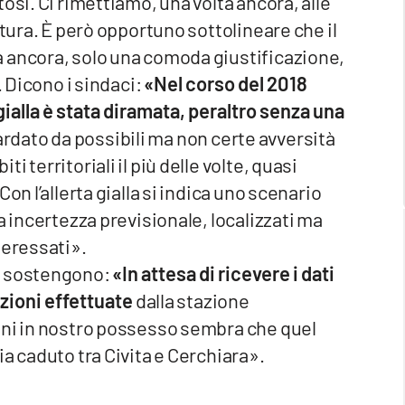
osi. Ci rimettiamo, una volta ancora, alle
atura. È però opportuno sottolineare che il
 ancora, solo una comoda giustificazione,
. Dicono i sindaci:
«Nel corso del 2018
 gialla è stata diramata, peraltro senza una
rdato da possibili ma non certe avversità
 territoriali il più delle volte, quasi
on l’allerta gialla si indica uno scenario
a incertezza previsionale, localizzati ma
teressati».
, sostengono:
«In attesa di ricevere i dati
razioni effettuate
dalla stazione
oni in nostro possesso sembra che quel
a caduto tra Civita e Cerchiara».