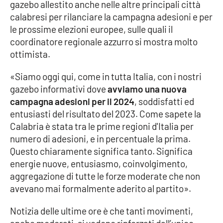
gazebo allestito anche nelle altre principali città
calabresi per rilanciare la campagna adesioni e per
Cultura
le prossime elezioni europee, sulle quali il
coordinatore regionale azzurro si mostra molto
Economia e Lavoro
ottimista.
Politica
«Siamo oggi qui, come in tutta Italia, con i nostri
gazebo informativi dove
avviamo una nuova
Sanità
campagna adesioni per il 2024
, soddisfatti ed
entusiasti del risultato del 2023. Come sapete la
Società
Calabria è stata tra le prime regioni d'Italia per
numero di adesioni, e in percentuale la prima.
Sport
Questo chiaramente significa tanto. Significa
energie nuove, entusiasmo, coinvolgimento,
aggregazione di tutte le forze moderate che non
RUBRICHE
avevano mai formalmente aderito al partito».
Good Morning Vietnam
Notizia delle ultime ore è che tanti movimenti,