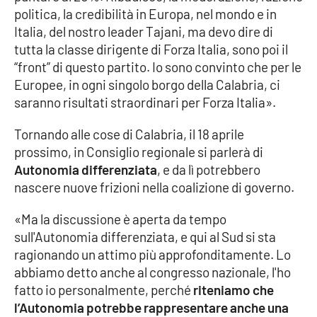
PROGETTI
SPECIALI
politica, la credibilità in Europa, nel mondo e in
Italia, del nostro leader Tajani, ma devo dire di
Buona Sanità Calabria
tutta la classe dirigente di Forza Italia, sono poi il
“front” di questo partito. Io sono convinto che per le
Europee, in ogni singolo borgo della Calabria, ci
LA
CALABRIAVISIONE
saranno risultati straordinari per Forza Italia».
Destinazioni
Tornando alle cose di Calabria, il 18 aprile
prossimo, in Consiglio regionale si parlerà di
Eventi
Autonomia differenziata
, e da lì potrebbero
nascere nuove frizioni nella coalizione di governo.
Food
«Ma la discussione è aperta da tempo
Storie
sull'Autonomia differenziata, e qui al Sud si sta
ragionando un attimo più approfonditamente. Lo
abbiamo detto anche al congresso nazionale, l'ho
LAC
fatto io personalmente, perché
riteniamo che
NETWORK
l’Autonomia potrebbe rappresentare anche una