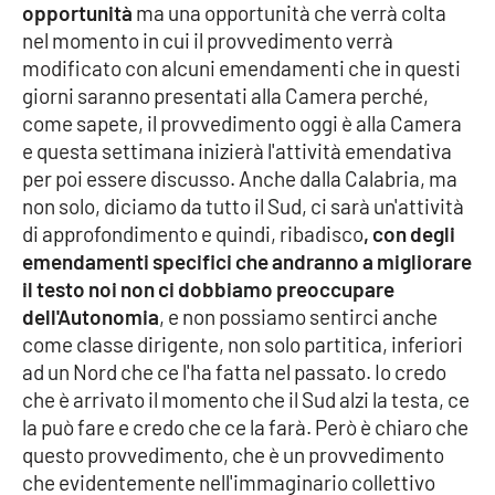
Lacplay.it
opportunità
ma una opportunità che verrà colta
nel momento in cui il provvedimento verrà
Lactv.it
modificato con alcuni emendamenti che in questi
giorni saranno presentati alla Camera perché,
Laconair.it
come sapete, il provvedimento oggi è alla Camera
e questa settimana inizierà l'attività emendativa
Lacitymag.it
per poi essere discusso. Anche dalla Calabria, ma
non solo, diciamo da tutto il Sud, ci sarà un'attività
Lacapitalenews.it
di approfondimento e quindi, ribadisco
, con degli
emendamenti specifici che andranno a migliorare
Ilreggino.it
il testo noi non ci dobbiamo preoccupare
dell'Autonomia
, e non possiamo sentirci anche
come classe dirigente, non solo partitica, inferiori
Cosenzachannel.it
ad un Nord che ce l'ha fatta nel passato. Io credo
che è arrivato il momento che il Sud alzi la testa, ce
Ilvibonese.it
la può fare e credo che ce la farà. Però è chiaro che
questo provvedimento, che è un provvedimento
Catanzarochannel.it
che evidentemente nell'immaginario collettivo