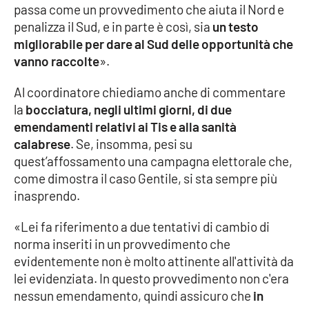
passa come un provvedimento che aiuta il Nord e
penalizza il Sud, e in parte è così, sia
un testo
APP
migliorabile per dare al Sud delle opportunità che
Android
vanno raccolte
».
Al coordinatore chiediamo anche di commentare
Apple
la
bocciatura, negli ultimi giorni, di due
emendamenti relativi ai Tis e alla sanità
calabrese
. Se, insomma, pesi su
quest’affossamento una campagna elettorale che,
come dimostra il caso Gentile, si sta sempre più
inasprendo.
«Lei fa riferimento a due tentativi di cambio di
norma inseriti in un provvedimento che
evidentemente non è molto attinente all'attività da
lei evidenziata. In questo provvedimento non c'era
nessun emendamento, quindi assicuro che
in