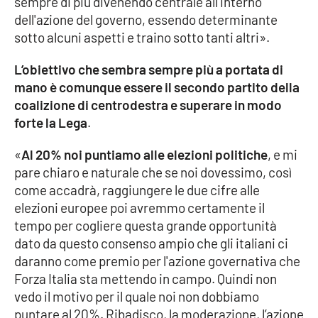
sempre di più divenendo centrale all'interno
dell'azione del governo, essendo determinante
sotto alcuni aspetti e traino sotto tanti altri».
EDIZIONI
LOCALI
L’obiettivo che sembra sempre più a portata di
Catanzaro
mano è comunque essere il secondo partito della
coalizione di centrodestra e superare in modo
forte la Lega
Crotone
.
«
Al 20% noi puntiamo alle elezioni politiche
, e mi
Vibo Valentia
pare chiaro e naturale che se noi dovessimo, così
come accadrà, raggiungere le due cifre alle
Reggio Calabria
elezioni europee poi avremmo certamente il
tempo per cogliere questa grande opportunità
Cosenza
dato da questo consenso ampio che gli italiani ci
daranno come premio per l'azione governativa che
Lamezia Terme
Forza Italia sta mettendo in campo. Quindi non
vedo il motivo per il quale noi non dobbiamo
puntare al 20%. Ribadisco, la moderazione, l’azione