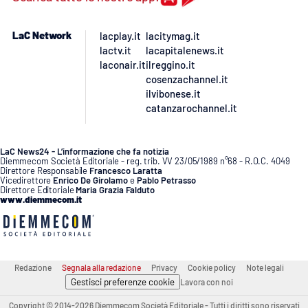
LaC Network
lacplay.it
lacitymag.it
lactv.it
lacapitalenews.it
laconair.it
ilreggino.it
cosenzachannel.it
ilvibonese.it
catanzarochannel.it
LaC News24 - L’informazione che fa notizia
Diemmecom Società Editoriale - reg. trib. VV 23/05/1989 n°68 - R.O.C. 4049
Direttore Responsabile
Francesco Laratta
Vicedirettore
Enrico De Girolamo
e
Pablo Petrasso
Direttore Editoriale
Maria Grazia Falduto
www.diemmecom.it
Redazione
Segnala alla redazione
Privacy
Cookie policy
Note legali
Gestisci preferenze cookie
Lavora con noi
Copyright © 2014-2026 Diemmecom Società Editoriale - Tutti i diritti sono riservati