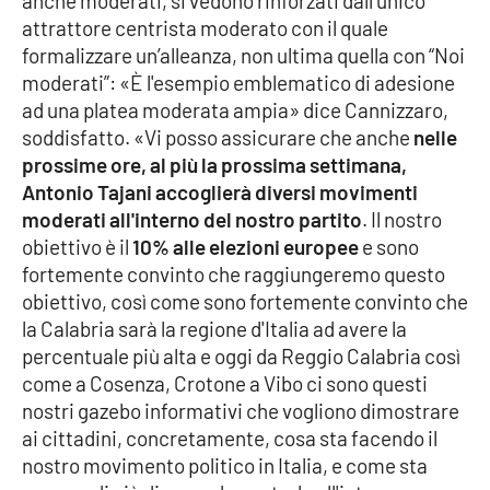
anche moderati, si vedono rinforzati dall’unico
Parchi Marini Calabria
attrattore centrista moderato con il quale
formalizzare un’alleanza, non ultima quella con “Noi
Leggendo Alvaro insieme
moderati”: «È l'esempio emblematico di adesione
ad una platea moderata ampia» dice Cannizzaro,
Imprese Di Calabria
soddisfatto. «Vi posso assicurare che anche
nelle
prossime ore, al più la prossima settimana,
Le perfidie di Antonella Grippo
Antonio Tajani accoglierà diversi movimenti
moderati all'interno del nostro partito
. Il nostro
Venti di comunicazione
obiettivo è il
10% alle elezioni europee
e sono
fortemente convinto che raggiungeremo questo
obiettivo, così come sono fortemente convinto che
la Calabria sarà la regione d'Italia ad avere la
STREAMING
percentuale più alta e oggi da Reggio Calabria così
LaC TV
come a Cosenza, Crotone a Vibo ci sono questi
nostri gazebo informativi che vogliono dimostrare
LaC Network
ai cittadini, concretamente, cosa sta facendo il
nostro movimento politico in Italia, e come sta
LaC OnAir