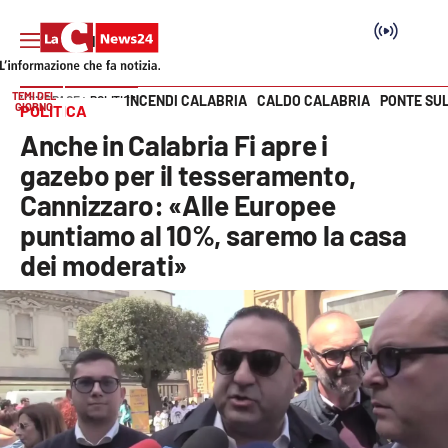
TEMI DEL
INCENDI CALABRIA
CALDO CALABRIA
PONTE SU
HOME PAGE
POLITICA
GIORNO
POLITICA
Vai
Anche in Calabria Fi apre i
SEZIONI
gazebo per il tesseramento,
Cannizzaro: «Alle Europee
Cronaca
puntiamo al 10%, saremo la casa
dei moderati»
Politica
Attualità
Economia e lavoro
Italia Mondo