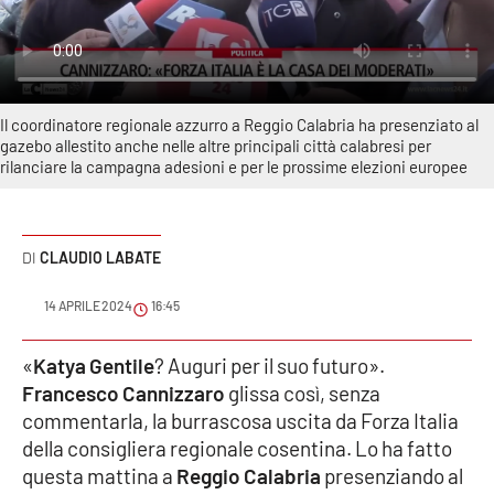
Sanità
Sport
Il coordinatore regionale azzurro a Reggio Calabria ha presenziato al
Cultura
gazebo allestito anche nelle altre principali città calabresi per
rilanciare la campagna adesioni e per le prossime elezioni europee
Podcast
Meteo
CLAUDIO LABATE
Editoriali
14 APRILE 2024
16:45
«
Katya Gentile
? Auguri per il suo futuro».
VIDEO
Francesco Cannizzaro
glissa così, senza
commentarla, la burrascosa uscita da Forza Italia
Ambiente
della consigliera regionale cosentina. Lo ha fatto
questa mattina a
Reggio Calabria
presenziando al
Cronaca