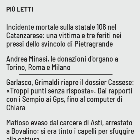
PIÙ LETTI
EDIZIONI
LOCALI
Incidente mortale sulla statale 106 nel
Catanzarese: una vittima e tre feriti nei
Catanzaro
pressi dello svincolo di Pietragrande
Crotone
Andrea Minasi, le donazioni d'organo a
Torino, Roma e Milano
Vibo Valentia
Garlasco, Grimaldi riapre il dossier Cassese:
Reggio Calabria
«Troppi punti senza risposta». Dai rapporti
con i Sempio ai Gps, fino al computer di
Cosenza
Chiara
Lamezia Terme
Mafioso evaso dal carcere di Asti, arrestato
a Bovalino: si era tinto i capelli per sfuggire
alla cattura