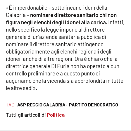
Parchi Marini Calabria
«È imperdonabile – sottolineano i dem della
Calabria –
nominare direttore sanitario chi non
Leggendo Alvaro insieme
figura negli elenchi degli idonei alla carica
. Infatti,
nello specifico la legge impone al direttore
Imprese Di Calabria
generale di un'azienda sanitaria pubblica di
nominare il direttore sanitario attingendo
Le perfidie di Antonella Grippo
obbligatoriamente agli elenchi regionali degli
idonei, anche di altre regioni. Ora è chiaro che la
Venti di comunicazione
direttrice generale Di Furia non ha operato alcun
controllo preliminare e a questo punto ci
auguriamo che la vicenda sia approfondita in tutte
le altre sedi».
STREAMING
LaC TV
TAG
ASP REGGIO CALABRIA ·
PARTITO DEMOCRATICO
Tutti gli articoli di
Politica
LaC Network
LaC OnAir