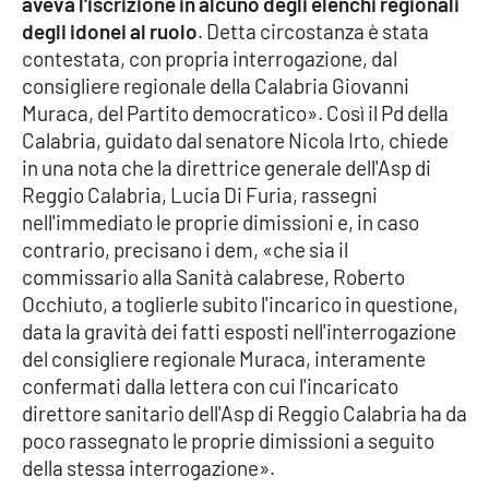
aveva l'iscrizione in alcuno degli elenchi regionali
degli idonei al ruolo
. Detta circostanza è stata
Cultura
contestata, con propria interrogazione, dal
consigliere regionale della Calabria Giovanni
Economia e Lavoro
Muraca, del Partito democratico». Così il Pd della
Calabria, guidato dal senatore Nicola Irto, chiede
Politica
in una nota che la direttrice generale dell'Asp di
Reggio Calabria, Lucia Di Furia, rassegni
Sanità
nell'immediato le proprie dimissioni e, in caso
contrario, precisano i dem, «che sia il
Società
commissario alla Sanità calabrese, Roberto
Occhiuto, a toglierle subito l'incarico in questione,
Sport
data la gravità dei fatti esposti nell'interrogazione
del consigliere regionale Muraca, interamente
confermati dalla lettera con cui l'incaricato
RUBRICHE
direttore sanitario dell'Asp di Reggio Calabria ha da
poco rassegnato le proprie dimissioni a seguito
Good Morning Vietnam
della stessa interrogazione».