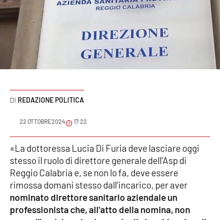
Sanità
Sport
Cultura
Podcast
REDAZIONE POLITICA
Meteo
22 OTTOBRE 2024
17:22
Editoriali
«La dottoressa Lucia Di Furia deve lasciare oggi
stesso il ruolo di direttore generale dell'Asp di
VIDEO
Reggio Calabria e, se non lo fa, deve essere
rimossa domani stesso dall'incarico, per aver
Ambiente
nominato direttore sanitario aziendale un
professionista che, all'atto della nomina, non
Cronaca