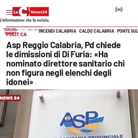
TEMI DEL
INCENDI CALABRIA
CALDO CALABRIA
PONTE SU
HOME PAGE
POLITICA
GIORNO
POLITICA
Vai
Asp Reggio Calabria, Pd chiede
SEZIONI
le dimissioni di Di Furia: «Ha
nominato direttore sanitario chi
Cronaca
non figura negli elenchi degli
idonei»
Politica
Attualità
Economia e lavoro
Italia Mondo