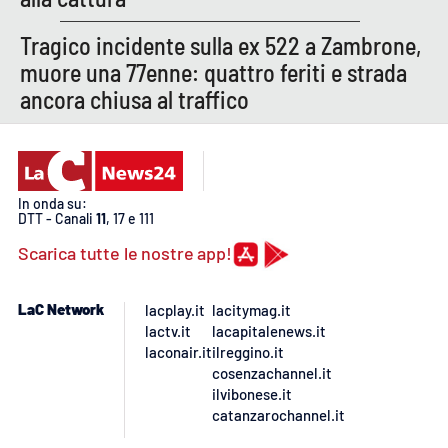
PROGETTI
SPECIALI
Tragico incidente sulla ex 522 a Zambrone,
Buona Sanità Calabria
muore una 77enne: quattro feriti e strada
ancora chiusa al traffico
LA
CALABRIAVISIONE
Destinazioni
In onda su:
DTT - Canali
11
, 17 e 111
Eventi
Scarica tutte le nostre app!
Food
LaC Network
lacplay.it
lacitymag.it
Storie
lactv.it
lacapitalenews.it
laconair.it
ilreggino.it
cosenzachannel.it
ilvibonese.it
LAC
NETWORK
catanzarochannel.it