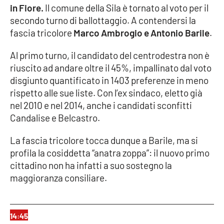
in Fiore.
Il comune della Sila è tornato al voto per il
secondo turno di ballottaggio. A contendersi la
Cultura
fascia tricolore
Marco Ambrogio e Antonio Barile
.
Economia e Lavoro
Al primo turno, il candidato del centrodestra non è
riuscito ad andare oltre il 45%, impallinato dal voto
Politica
disgiunto quantificato in 1403 preferenze in meno
rispetto alle sue liste. Con l’ex sindaco, eletto già
Sanità
nel 2010 e nel 2014, anche i candidati sconfitti
Candalise e Belcastro.
Società
La fascia tricolore tocca dunque a Barile, ma si
Sport
profila la cosiddetta “anatra zoppa”: il nuovo primo
cittadino non ha infatti a suo sostegno la
maggioranza consiliare.
RUBRICHE
Good Morning Vietnam
14:45