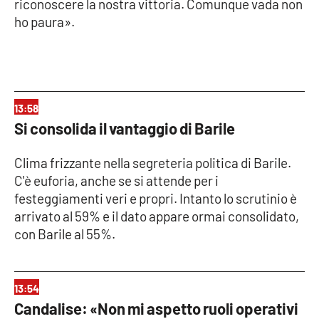
PROGETTI
riconoscere la nostra vittoria. Comunque vada non
SPECIALI
ho paura».
Buona Sanità Calabria
LA
CALABRIAVISIONE
13:58
Destinazioni
Si consolida il vantaggio di Barile
Eventi
Clima frizzante nella segreteria politica di Barile.
C'è euforia, anche se si attende per i
Food
festeggiamenti veri e propri. Intanto lo scrutinio è
arrivato al 59% e il dato appare ormai consolidato,
con Barile al 55%.
Storie
LAC
13:54
NETWORK
Candalise: «Non mi aspetto ruoli operativi