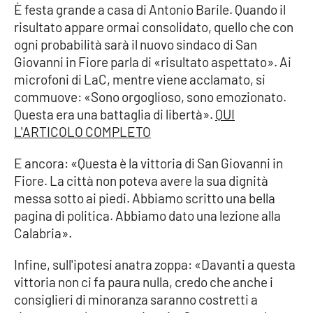
È festa grande a casa di Antonio Barile. Quando il
risultato appare ormai consolidato, quello che con
ogni probabilità sarà il nuovo sindaco di San
EDIZIONI
LOCALI
Giovanni in Fiore parla di «risultato aspettato». Ai
microfoni di LaC, mentre viene acclamato, si
Catanzaro
commuove: «Sono orgoglioso, sono emozionato.
Questa era una battaglia di libertà».
QUI
Crotone
L'ARTICOLO COMPLETO
Vibo Valentia
E ancora: «Questa è la vittoria di San Giovanni in
Fiore. La città non poteva avere la sua dignità
Reggio Calabria
messa sotto ai piedi. Abbiamo scritto una bella
pagina di politica. Abbiamo dato una lezione alla
Cosenza
Calabria».
Lamezia Terme
Infine, sull'ipotesi anatra zoppa: «Davanti a questa
vittoria non ci fa paura nulla, credo che anche i
consiglieri di minoranza saranno costretti a