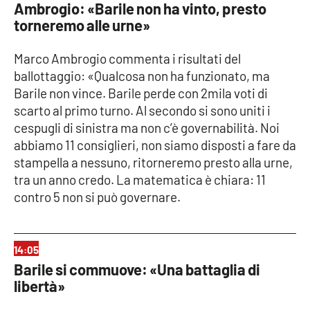
Ambrogio: «Barile non ha vinto, presto
Parchi Marini Calabria
torneremo alle urne»
Leggendo Alvaro insieme
Marco Ambrogio commenta i risultati del
ballottaggio: «Qualcosa non ha funzionato, ma
Imprese Di Calabria
Barile non vince. Barile perde con 2mila voti di
scarto al primo turno. Al secondo si sono uniti i
Le perfidie di Antonella Grippo
cespugli di sinistra ma non c’è governabilità. Noi
abbiamo 11 consiglieri, non siamo disposti a fare da
Venti di comunicazione
stampella a nessuno, ritorneremo presto alla urne,
tra un anno credo. La matematica è chiara: 11
contro 5 non si può governare.
STREAMING
LaC TV
14:05
Barile si commuove: «Una battaglia di
LaC Network
libertà»
LaC OnAir