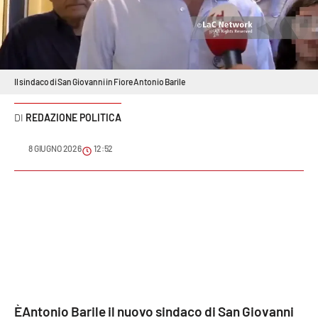
Sanità
Sport
Cultura
Il sindaco di San Giovanni in Fiore Antonio Barile
Podcast
REDAZIONE POLITICA
8 GIUGNO 2026
12:52
Meteo
Editoriali
VIDEO
Ambiente
ÈAntonio Barile il nuovo sindaco di San Giovanni
Cronaca