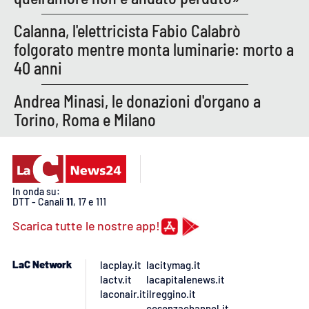
Calanna, l'elettricista Fabio Calabrò
folgorato mentre monta luminarie: morto a
40 anni
Andrea Minasi, le donazioni d'organo a
Torino, Roma e Milano
In onda su:
DTT - Canali
11
, 17 e 111
Scarica tutte le nostre app!
LaC Network
lacplay.it
lacitymag.it
lactv.it
lacapitalenews.it
laconair.it
ilreggino.it
cosenzachannel.it