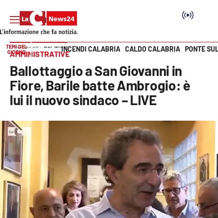
TEMI DEL
INCENDI CALABRIA
CALDO CALABRIA
PONTE SU
HOME PAGE
POLITICA
GIORNO
AMMINISTRATIVE
Vai
Ballottaggio a San Giovanni in
SEZIONI
Fiore, Barile batte Ambrogio: è
lui il nuovo sindaco – LIVE
Cronaca
Politica
Attualità
Economia e lavoro
Italia Mondo