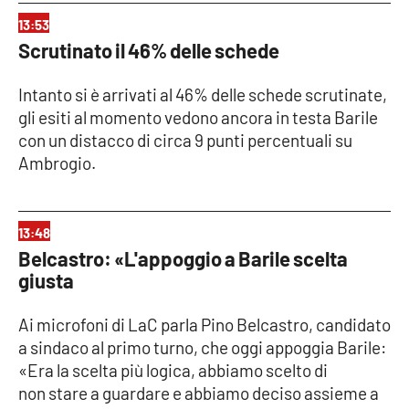
13:53
APP
Scrutinato il 46% delle schede
Android
Intanto si è arrivati al 46% delle schede scrutinate,
gli esiti al momento vedono ancora in testa Barile
Apple
con un distacco di circa 9 punti percentuali su
Ambrogio.
13:48
Belcastro: «L'appoggio a Barile scelta
giusta
Ai microfoni di LaC parla Pino Belcastro, candidato
a sindaco al primo turno, che oggi appoggia Barile:
«Era la scelta più logica, abbiamo scelto di
non stare a guardare e abbiamo deciso assieme a