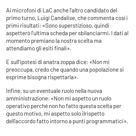
Lacplay.it
Ai microfoni di LaC anche l'altro candidato del
Lactv.it
primo turno, Luigi Candalise, che commenta così i
primi risultati: «Sono superstizioso, quindi
Laconair.it
aspetterò l'ultima scheda per sbilanciarmi. I dati al
momento premiano la nostra scelta ma
Lacitymag.it
attendiamo gli esiti finali».
E sull'ipotesi di anatra zoppa dice: «Non mi
Lacapitalenews.it
preoccupa, credo che quando una popolazione si
esprime bisogna rispettarla».
Ilreggino.it
Infine, su un eventuale ruolo nella nuova
Cosenzachannel.it
amministrazione: «Non mi aspetto un ruolo
operativo perché non ho fatto questa scelta per
Ilvibonese.it
questo motivo, mi aspetto solo ilrispetto
dell’accordo fatto intorno a punti programmatici».
Catanzarochannel.it