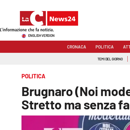
Sezioni
ENGLISH VERSION
Cronaca
CRONACA
POLITICA
AT
Politica
TEMI DEL GIORNO
Attualità
POLITICA
Economia e lavoro
Brugnaro (Noi moder
Italia Mondo
Stretto ma senza fa
Sanità
Sport