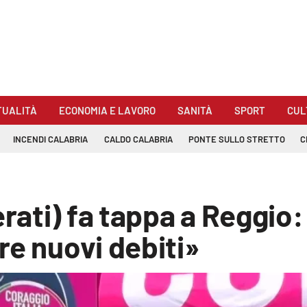
TUALITÀ
ECONOMIA E LAVORO
SANITÀ
SPORT
CUL
INCENDI CALABRIA
CALDO CALABRIA
PONTE SULLO STRETTO
C
ati) fa tappa a Reggio: 
re nuovi debiti»