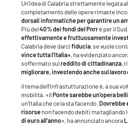
Un’idea di Calabria strettamente legata al
completamento delle opere rimaste incom
Reggio Calabria
dorsali informatiche per garantire un 
Cosenza
Più del
40% dei fondi del Pnrr
è per il Sud
effettivamente e fruttuosamente invest
Lamezia Terme
Calabria deve darci
fiducia
. se vuole cont
vince tutta l’Italia»
, ha evidenziato ancor
Progetti
soffermato sul
reddito di cittadinanza
, 
speciali
migliorare, investendo anche sul lavoro
Buona Sanità Calabria
Il tema dell’infrastutturazione è, a sua vo
La
mobilità. «Il
Ponte sarebbe un’opera belli
Calabriavisione
un’Italia che ce la sta facendo.
Dovrebbe e
Destinazioni
risorse
non facendo debiti ma tagliando 
Eventi
di euro all’anno
», ha annunciato ancora
L