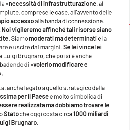
la «
necessità di infrastrutturazione
, al
piute, comprese le case, all'avvento delle
ampio accesso
alla banda di connessione.
.
Noi vigileremo affinché tali risorse siano
ite.
Siamo
moderati ma determinati
e la
are e uscire dai margini.
Se lei vince lei
a Luigi Brugnaro, che poi si è anche
ribadendo di
«volerlo modificare e
».
lta, anche legato a quello strategico della
ssima per il Paese
e molto simbolica di
ssere realizzata ma dobbiamo trovare le
lo
Stato
che oggi costa circa
1000 miliardi
uigi Brugnaro.