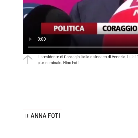
Politica
Sanità
Società
Sport
Il presidente di Coraggio Italia e sindaco di Venezia, Luig
plurinominale, Nino Foti
Rubriche
Good Morning Vietnam
Parchi Marini Calabria
Leggendo Alvaro insieme
ANNA FOTI
Imprese Di Calabria
Le perfidie di Antonella Grippo