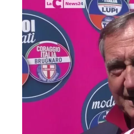
Cultura
Podcast
Meteo
Editoriali
Video
Ambiente
Cronaca
Cultura
Economia e Lavoro