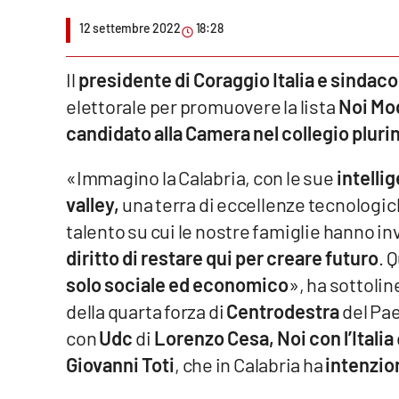
12 settembre 2022
18:28
Venti di comunicazione
Il
presidente di Coraggio Italia e sindaco
Streaming
elettorale per promuovere la lista
Noi Mo
LaC TV
candidato alla Camera nel collegio plur
LaC Network
«Immagino la Calabria, con le sue
intelli
valley,
una terra di eccellenze tecnologich
LaC OnAir
talento su cui le nostre famiglie hanno in
diritto di restare qui per creare futuro
. 
Edizioni
locali
solo sociale ed economico
», ha sottoline
della quarta forza di
Centrodestra
del Pae
Catanzaro
con
Udc
di
Lorenzo Cesa, Noi con l’Italia
Crotone
Giovanni Toti
, che in Calabria ha
intenzio
Vibo Valentia