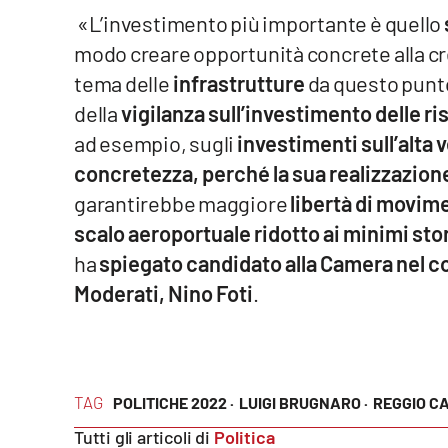
Food
«L’investimento più importante è quello
modo creare opportunità concrete alla cre
Storie
tema delle
infrastrutture
da questo punto
della
vigilanza sull’investimento delle ri
LaC
ad esempio, sugli
investimenti sull’alta v
Network
concretezza, perché la sua realizzazione
Lacplay.it
garantirebbe maggiore
libertà di movim
Lactv.it
scalo aeroportuale ridotto ai minimi stor
ha
spiegato candidato alla Camera nel col
Laconair.it
Moderati, Nino Foti
.
Lacitymag.it
Lacapitalenews.it
TAG
POLITICHE 2022 ·
LUIGI BRUGNARO ·
REGGIO CA
Ilreggino.it
Tutti gli articoli di
Politica