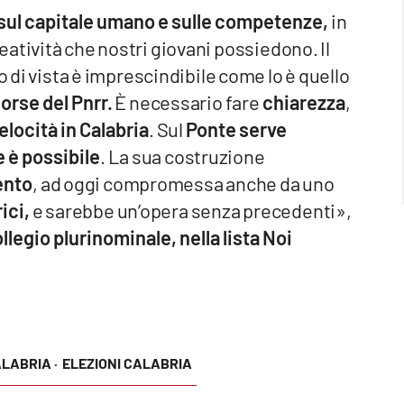
sul capitale umano e sulle competenze,
in
atività che nostri giovani possiedono. Il
 di vista è imprescindibile come lo è quello
sorse del Pnrr.
È necessario fare
chiarezza
,
elocità in Calabria
. Sul
Ponte serve
 è possibile
. La sua costruzione
ento
, ad oggi compromessa anche da uno
ici,
e sarebbe un’opera senza precedenti»,
legio plurinominale, nella lista Noi
LABRIA ·
ELEZIONI CALABRIA