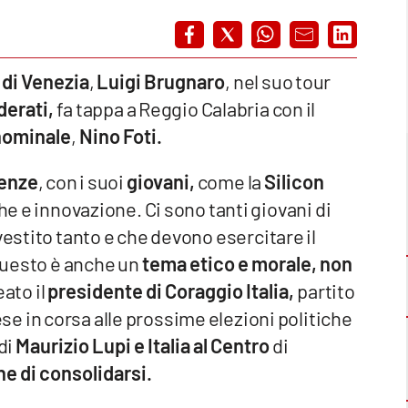
 di Venezia
,
Luigi Brugnaro
, nel suo tour
derati,
fa tappa a Reggio Calabria con il
inominale
,
Nino Foti.
genze
, con i suoi
giovani,
come la
Silicon
e e innovazione. Ci sono tanti giovani di
vestito tanto e che devono esercitare il
Questo è anche un
tema etico e morale, non
ato il
presidente di Coraggio Italia,
partito
se in corsa alle prossime elezioni politiche
di
Maurizio Lupi e Italia al Centro
di
ne di consolidarsi.