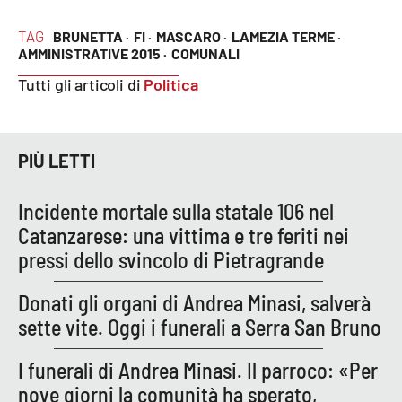
TAG
BRUNETTA ·
FI ·
MASCARO ·
LAMEZIA TERME ·
Cultura
AMMINISTRATIVE 2015 ·
COMUNALI
Tutti gli articoli di
Politica
Economia e Lavoro
Politica
PIÙ LETTI
Sanità
Incidente mortale sulla statale 106 nel
Società
Catanzarese: una vittima e tre feriti nei
pressi dello svincolo di Pietragrande
Sport
Donati gli organi di Andrea Minasi, salverà
sette vite. Oggi i funerali a Serra San Bruno
RUBRICHE
I funerali di Andrea Minasi. Il parroco: «Per
Good Morning Vietnam
nove giorni la comunità ha sperato,