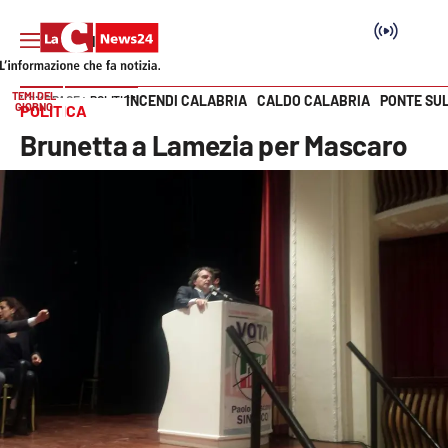
TEMI DEL
INCENDI CALABRIA
CALDO CALABRIA
PONTE SU
HOME PAGE
POLITICA
GIORNO
POLITICA
Vai
Brunetta a Lamezia per Mascaro
SEZIONI
Cronaca
Politica
Attualità
Economia e lavoro
Italia Mondo