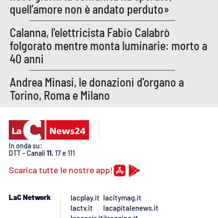
quell’amore non è andato perduto»
Parchi Marini Calabria
Calanna, l'elettricista Fabio Calabrò
Leggendo Alvaro insieme
folgorato mentre monta luminarie: morto a
40 anni
Imprese Di Calabria
Andrea Minasi, le donazioni d'organo a
Le perfidie di Antonella Grippo
Torino, Roma e Milano
Venti di comunicazione
STREAMING
In onda su:
DTT - Canali
11
, 17 e 111
LaC TV
Scarica tutte le nostre app!
LaC Network
LaC Network
lacplay.it
lacitymag.it
lactv.it
lacapitalenews.it
LaC OnAir
laconair.it
ilreggino.it