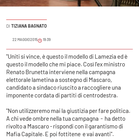
Sanità
Sport
TIZIANA BAGNATO
Cultura
22 MAGGIO 2015
19:39
Podcast
"Uniti si vince, è questo il modello di Lamezia ed è
questo il modello che mi piace. Così l'ex ministro
Meteo
Renato Brunetta interviene nella campagna
elettorale lametina a sostegno di Mascaro,
Editoriali
candidato a sindaco riuscito a raccogliere una
imponente cordata di partiti di centrodestra.
VIDEO
"Non utilizzeremo mai la giustizia per fare politica.
A chi vede ombre nella tua campagna - ha detto
Ambiente
rivolto a Mascaro - rispondi con il garantismo di
Mafia Capitale. E poi fottitene e vai avanti".
Cronaca