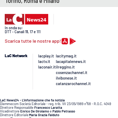
Torino, Roma e Milano
In onda su:
DTT - Canali
11
, 17 e 111
Scarica tutte le nostre app!
LaC Network
lacplay.it
lacitymag.it
lactv.it
lacapitalenews.it
laconair.it
ilreggino.it
cosenzachannel.it
ilvibonese.it
catanzarochannel.it
LaC News24 - L’informazione che fa notizia
Diemmecom Società Editoriale - reg. trib. VV 23/05/1989 n°68 - R.O.C. 4049
Direttore Responsabile
Francesco Laratta
Vicedirettore
Enrico De Girolamo
e
Pablo Petrasso
Direttore Editoriale
Maria Grazia Falduto