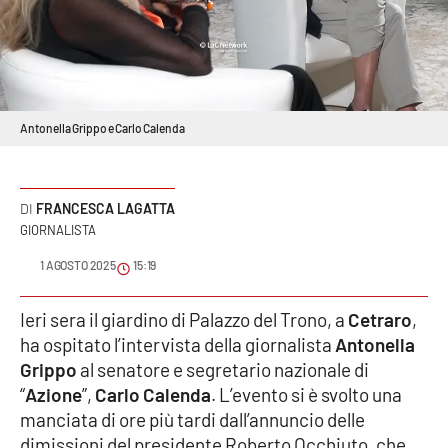
Sanità
Sport
Cultura
Antonella Grippo e Carlo Calenda
Podcast
FRANCESCA LAGATTA
Meteo
GIORNALISTA
1 AGOSTO 2025
15:19
Editoriali
Ieri sera il giardino di Palazzo del Trono, a
Cetraro
,
ha ospitato l’intervista della giornalista
Antonella
VIDEO
Grippo
al senatore e segretario nazionale di
Ambiente
“
Azione
”,
Carlo Calenda
. L’evento si è svolto una
manciata di ore più tardi dall’annuncio delle
Cronaca
dimissioni del presidente Roberto Occhiuto, che