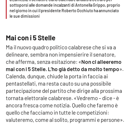
Parchi Marini Calabria
sottoporsi alle domande incalzanti di Antonella Grippo, proprio
nel giorno in cui il presidente Roberto Occhiuto ha annunciato
le sue dimissioni
Leggendo Alvaro insieme
Imprese Di Calabria
Mai con i 5 Stelle
Ma il nuovo quadro politico calabrese che si va a
Le perfidie di Antonella Grippo
delineare, sembra non impensierire il senatore,
che afferma, senza esitazione: «
Non ci alleeremo
Venti di comunicazione
mai con i 5 Stelle. L’ho già detto da molto tempo
».
Calenda, dunque, chiude la porta in faccia ai
pentastellati, ma resta cauto su una possibile
STREAMING
partecipazione del partito che dirige alla prossima
tornata elettorale calabrese. «Vedremo – dice - è
LaC TV
ancora fresca come notizia. Quello che faremo è
quello che facciamo in tutte le competizioni:
LaC Network
valuteremo, come al solito, programmi e persone».
LaC OnAir