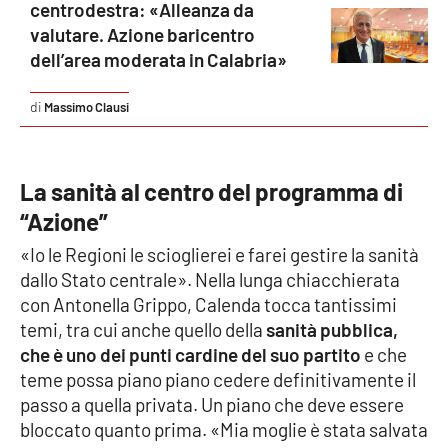
Lacplay.it
centrodestra: «Alleanza da
valutare. Azione baricentro
Lactv.it
dell’area moderata in Calabria»
Laconair.it
Massimo Clausi
Lacitymag.it
La sanità al centro del programma di
Lacapitalenews.it
“Azione”
«Io le Regioni le scioglierei e farei gestire la sanità
Ilreggino.it
dallo Stato centrale». Nella lunga chiacchierata
con Antonella Grippo, Calenda tocca tantissimi
Cosenzachannel.it
temi, tra cui anche quello della
sanità pubblica,
che è uno dei punti cardine del suo partito
e che
Ilvibonese.it
teme possa piano piano cedere definitivamente il
passo a quella privata. Un piano che deve essere
Catanzarochannel.it
bloccato quanto prima. «Mia moglie è stata salvata