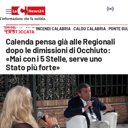
TEMI DEL
INCENDI CALABRIA
CALDO CALABRIA
PONTE SU
HOME PAGE
POLITICA
GIORNO
LA STOCCATA
Vai
Calenda pensa già alle Regionali
SEZIONI
dopo le dimissioni di Occhiuto:
«Mai con i 5 Stelle, serve uno
Cronaca
Stato più forte»
Politica
Attualità
Economia e lavoro
Italia Mondo