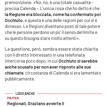
PROGETTI
SPECIALI
premonizione. «No, no, è una totale casualità –
precisa Calenda -. L'unica cosa che ho detto è che
Buona Sanità Calabria
la Regione era bloccata, come ha confermato poi
Occhiuto
, e questa è una delle ragioni per cui si è
dimesso. Le Regioni diventano posti di tale potere
LA
CALABRIAVISIONE
che le persone perdono un po' il senso del limite e
su questo bisogna stare molto attenti».
Destinazioni
La questione, però, sembra essere stata chiarita
Eventi
con il diretto interessato in una telefonata
intercorsa poco dopo, in cui
Occhiuto si sarebbe
Food
anche scusato per non aver risposto alle sue
chiamate
, circostanza di Calenda si era lamentato
Storie
pubblicamente.
LAC
NETWORK
POLITICA
Regionali, Graziano avverte il