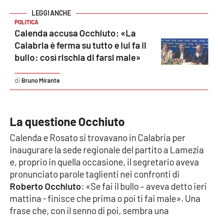
POLITICA
Calenda accusa Occhiuto: «La
EDIZIONI
LOCALI
Calabria è ferma su tutto e lui fa il
bullo: così rischia di farsi male»
Catanzaro
Bruno Mirante
Crotone
Vibo Valentia
La questione Occhiuto
Reggio Calabria
Calenda e Rosato si trovavano in Calabria per
inaugurare la sede regionale del partito a Lamezia
Cosenza
e, proprio in quella occasione, il segretario aveva
pronunciato parole taglienti nei confronti di
Lamezia Terme
Roberto Occhiuto
: «Se fai il bullo – aveva detto ieri
mattina - finisce che prima o poi ti fai male». Una
frase che, con il senno di poi, sembra una