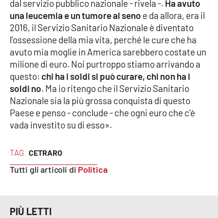
dal servizio pubblico nazionale - rivela -.
Ha avuto
una leucemia e un tumore al seno
e da allora, era il
APP
2016, il Servizio Sanitario Nazionale è diventato
l'ossessione della mia vita, perché le cure che ha
Android
avuto mia moglie in America sarebbero costate un
milione di euro. Noi purtroppo stiamo arrivando a
Apple
questo:
chi ha i soldi si può curare, chi non ha i
soldi no
. Ma io ritengo che il Servizio Sanitario
Nazionale sia la più grossa conquista di questo
Paese e penso - conclude - che ogni euro che c'è
vada investito su di esso».
TAG
CETRARO
Tutti gli articoli di
Politica
PIÙ LETTI