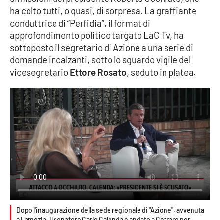
ha colto tutti, o quasi, di sorpresa. La graffiante
Cultura
conduttrice di “Perfidia”, il format di
approfondimento politico targato LaC Tv, ha
Economia e Lavoro
sottoposto il segretario di Azione a una serie di
domande incalzanti, sotto lo sguardo vigile del
Politica
vicesegretario
Ettore Rosato
, seduto in platea.
Sanità
Società
Sport
RUBRICHE
Good Morning Vietnam
Dopo l'inaugurazione della sede regionale di "Azione", avvenuta
a Lamezia, il senatore Carlo Calenda è andato a Cetraro per