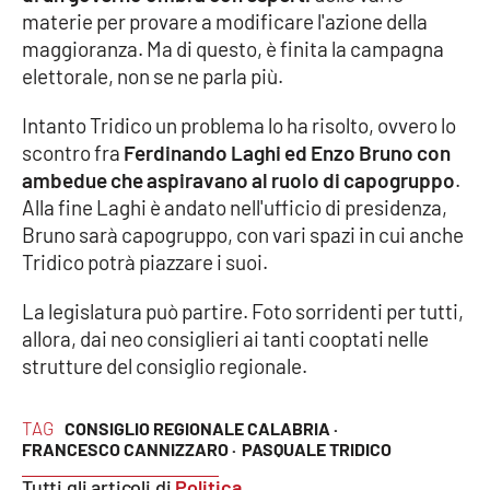
materie per provare a modificare l'azione della
APP
maggioranza. Ma di questo, è finita la campagna
elettorale, non se ne parla più.
Android
Intanto Tridico un problema lo ha risolto, ovvero lo
Apple
scontro fra
Ferdinando Laghi ed Enzo Bruno con
ambedue che aspiravano al ruolo di capogruppo
.
Alla fine Laghi è andato nell'ufficio di presidenza,
Bruno sarà capogruppo, con vari spazi in cui anche
Tridico potrà piazzare i suoi.
La legislatura può partire. Foto sorridenti per tutti,
allora, dai neo consiglieri ai tanti cooptati nelle
strutture del consiglio regionale.
TAG
CONSIGLIO REGIONALE CALABRIA ·
FRANCESCO CANNIZZARO ·
PASQUALE TRIDICO
Tutti gli articoli di
Politica