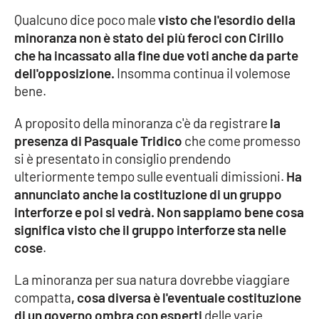
Lacplay.it
Qualcuno dice poco male
visto che l'esordio della
minoranza non è stato dei più feroci con Cirillo
Lactv.it
che ha incassato alla fine due voti anche da parte
dell'opposizione.
Insomma continua il volemose
Laconair.it
bene.
Lacitymag.it
A proposito della minoranza c'è da registrare
la
presenza di Pasquale Tridico
che come promesso
Lacapitalenews.it
si è presentato in consiglio prendendo
ulteriormente tempo sulle eventuali dimissioni.
Ha
Ilreggino.it
annunciato anche la costituzione di un gruppo
interforze e poi si vedrà. Non sappiamo bene cosa
Cosenzachannel.it
significa visto che il gruppo interforze sta nelle
cose
.
Ilvibonese.it
La minoranza per sua natura dovrebbe viaggiare
Catanzarochannel.it
compatta
, cosa diversa è l'eventuale costituzione
di un governo ombra con esperti
delle varie