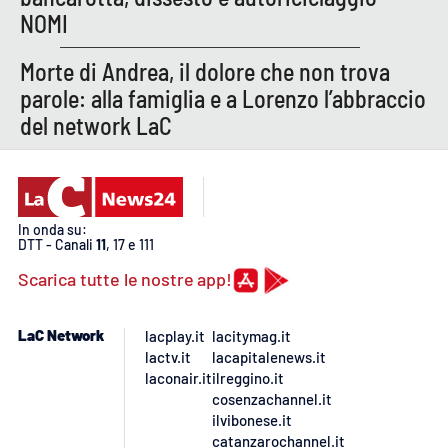
NOMI
Morte di Andrea, il dolore che non trova
parole: alla famiglia e a Lorenzo l’abbraccio
del network LaC
In onda su:
DTT - Canali
11
, 17 e 111
Scarica tutte le nostre app!
LaC Network
lacplay.it
lacitymag.it
lactv.it
lacapitalenews.it
laconair.it
ilreggino.it
cosenzachannel.it
ilvibonese.it
catanzarochannel.it