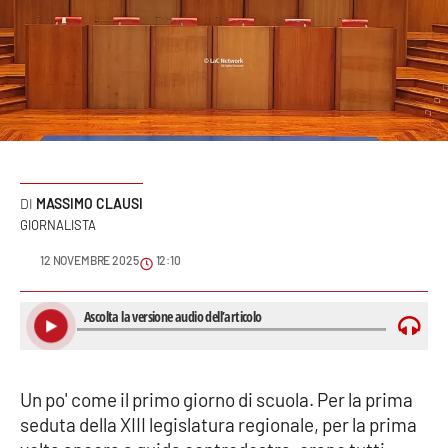
Sanità
Sport
Cultura
Podcast
MASSIMO CLAUSI
Meteo
GIORNALISTA
12 NOVEMBRE 2025
12:10
Editoriali
VIDEO
Ambiente
Un po' come il primo giorno di scuola. Per la prima
seduta della XIII legislatura regionale, per la prima
Cronaca