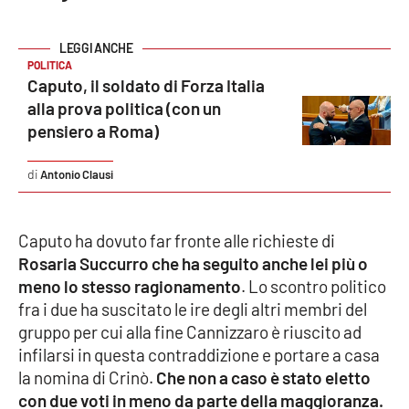
EDIZIONI
POLITICA
LOCALI
Caputo, il soldato di Forza Italia
alla prova politica (con un
Catanzaro
pensiero a Roma)
Crotone
Antonio Clausi
Vibo Valentia
Caputo ha dovuto far fronte alle richieste di
Reggio Calabria
Rosaria Succurro che ha seguito anche lei più o
meno lo stesso ragionamento
. Lo scontro politico
Cosenza
fra i due ha suscitato le ire degli altri membri del
gruppo per cui alla fine Cannizzaro è riuscito ad
Lamezia Terme
infilarsi in questa contraddizione e portare a casa
la nomina di Crinò.
Che non a caso è stato eletto
con due voti in meno da parte della maggioranza.