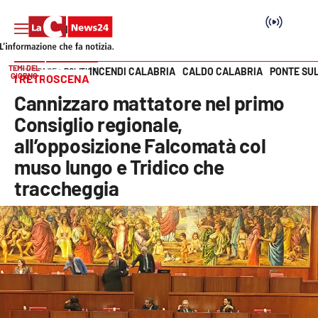
TEMI DEL
INCENDI CALABRIA
CALDO CALABRIA
PONTE SU
HOME PAGE
POLITICA
GIORNO
I RETROSCENA
Vai
Cannizzaro mattatore nel primo
SEZIONI
Consiglio regionale,
all’opposizione Falcomatà col
Cronaca
muso lungo e Tridico che
traccheggia
Politica
Attualità
Economia e lavoro
Italia Mondo