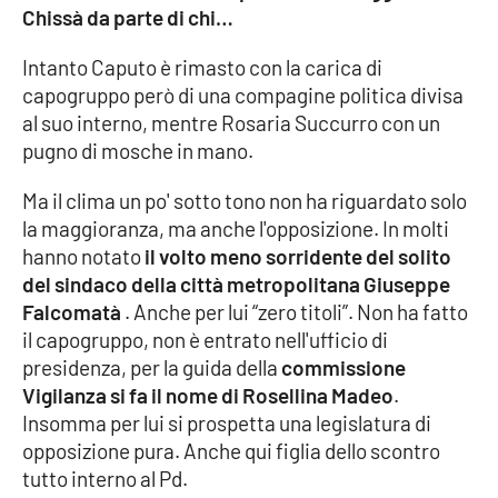
PROGETTI
SPECIALI
Chissà da parte di chi…
Buona Sanità Calabria
Intanto Caputo è rimasto con la carica di
capogruppo però di una compagine politica divisa
al suo interno, mentre Rosaria Succurro con un
LA
CALABRIAVISIONE
pugno di mosche in mano.
Destinazioni
Ma il clima un po' sotto tono non ha riguardato solo
la maggioranza, ma anche l'opposizione. In molti
Eventi
hanno notato
il volto meno sorridente del solito
del sindaco della città metropolitana Giuseppe
Food
Falcomatà
. Anche per lui “zero titoli”. Non ha fatto
il capogruppo, non è entrato nell'ufficio di
Storie
presidenza, per la guida della
commissione
Vigilanza si fa il nome di Rosellina Madeo
.
Insomma per lui si prospetta una legislatura di
opposizione pura. Anche qui figlia dello scontro
LAC
NETWORK
tutto interno al Pd.