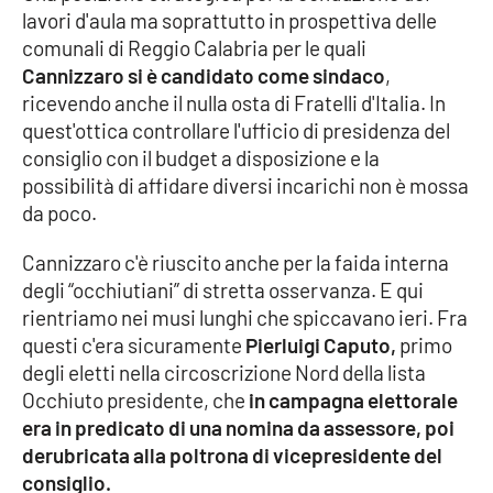
lavori d'aula ma soprattutto in prospettiva delle
Parchi Marini Calabria
comunali di Reggio Calabria per le quali
Cannizzaro si è candidato come sindaco
,
Leggendo Alvaro insieme
ricevendo anche il nulla osta di Fratelli d'Italia. In
quest'ottica controllare l'ufficio di presidenza del
Imprese Di Calabria
consiglio con il budget a disposizione e la
possibilità di affidare diversi incarichi non è mossa
Le perfidie di Antonella Grippo
da poco.
Venti di comunicazione
Cannizzaro c'è riuscito anche per la faida interna
degli “occhiutiani” di stretta osservanza. E qui
rientriamo nei musi lunghi che spiccavano ieri. Fra
STREAMING
questi c'era sicuramente
Pierluigi Caputo,
primo
degli eletti nella circoscrizione Nord della lista
LaC TV
Occhiuto presidente, che
in campagna elettorale
era in predicato di una nomina da assessore, poi
LaC Network
derubricata alla poltrona di vicepresidente del
consiglio.
LaC OnAir