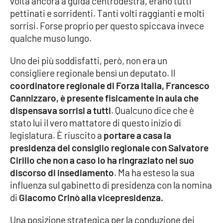
volta ancora a guida centrodestra, erano tutti
pettinati e sorridenti. Tanti volti raggianti e molti
Cultura
sorrisi. Forse proprio per questo spiccava invece
qualche muso lungo.
Economia e Lavoro
Uno dei più soddisfatti, però, non era un
Politica
consigliere regionale bensì un deputato. Il
coordinatore regionale di Forza Italia, Francesco
Cannizzaro, è presente fisicamente in aula che
Sanità
dispensava sorrisi a tutti
. Qualcuno dice che è
stato lui il vero mattatore di questo inizio di
Società
legislatura. È riuscito a
portare a casa la
presidenza del consiglio regionale con Salvatore
Sport
Cirillo che non a caso lo ha ringraziato nel suo
discorso di insediamento
. Ma ha esteso la sua
influenza sul gabinetto di presidenza con la nomina
RUBRICHE
di
Giacomo Crinò alla vicepresidenza.
Good Morning Vietnam
Una posizione strategica per la conduzione dei