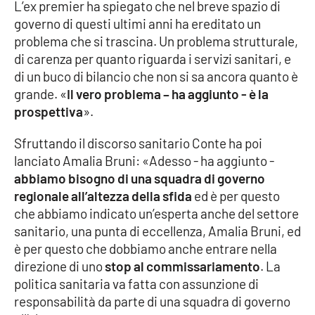
PROGETTI
L’ex premier ha spiegato che nel breve spazio di
SPECIALI
governo di questi ultimi anni ha ereditato un
Buona Sanità Calabria
problema che si trascina. Un problema strutturale,
di carenza per quanto riguarda i servizi sanitari, e
di un buco di bilancio che non si sa ancora quanto è
LA
grande. «
CALABRIAVISIONE
Il vero problema – ha aggiunto - è la
prospettiva
».
Destinazioni
Sfruttando il discorso sanitario Conte ha poi
Eventi
lanciato Amalia Bruni: «Adesso - ha aggiunto -
abbiamo bisogno di una squadra di governo
regionale all’altezza della sfida
Food
ed è per questo
che abbiamo indicato un’esperta anche del settore
sanitario, una punta di eccellenza, Amalia Bruni, ed
Storie
è per questo che dobbiamo anche entrare nella
direzione di uno
stop al commissariamento
. La
politica sanitaria va fatta con assunzione di
LAC
NETWORK
responsabilità da parte di una squadra di governo