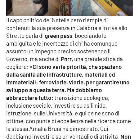
Parchi Marini Calabria
Il capo politico dei 5 stelle però riempie di
Leggendo Alvaro insieme
contenuti la sua presenza in Calabria e in riva allo
Stretto parla di
green pass
, bocciando le
Imprese Di Calabria
ambiguità e le incertezze di chi ha comunque
assunto un impegno preciso sostenendo il
Le perfidie di Antonella Grippo
Governo, ma anche di
Pnrr
, una grande sfida da
cogliere: «
Ci sono varie priorità, che spaziano
Venti di comunicazione
dalla sanità alle infrastrutture, materiali ed
immateriali: ferroviarie, viarie, per garantire uno
sviluppo a questa terra. Ma dobbiamo
STREAMING
abbracciare tutto
: transizione ecologica,
inclusione sociale, investire su asili nido,
LaC TV
istruzione, sulle Università, e qui ce ne sono di
ottime, con punte di eccellenza nella ricerca come
LaC Network
la stessa Amalia Bruni ha dimostrato. Qui
dobbiamo investire su un ventaglio di attività.
Non
LaC OnAir