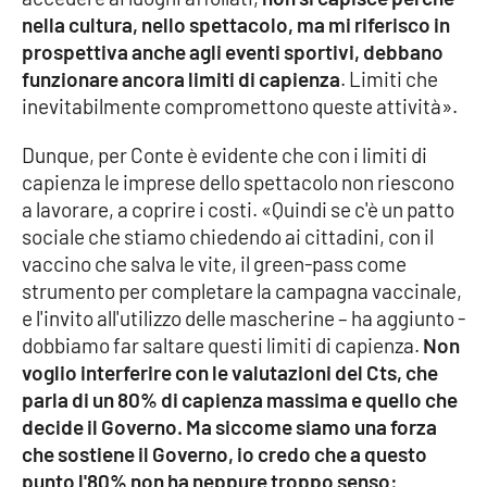
nella cultura, nello spettacolo, ma mi riferisco in
APP
prospettiva anche agli eventi sportivi, debbano
funzionare ancora limiti di capienza
. Limiti che
Android
inevitabilmente compromettono queste attività».
Apple
Dunque, per Conte è evidente che con i limiti di
capienza le imprese dello spettacolo non riescono
a lavorare, a coprire i costi. «Quindi se c'è un patto
sociale che stiamo chiedendo ai cittadini, con il
vaccino che salva le vite, il green-pass come
strumento per completare la campagna vaccinale,
e l'invito all'utilizzo delle mascherine – ha aggiunto -
dobbiamo far saltare questi limiti di capienza.
Non
voglio interferire con le valutazioni del Cts, che
parla di un 80% di capienza massima e quello che
decide il Governo. Ma siccome siamo una forza
che sostiene il Governo, io credo che a questo
punto l'80% non ha neppure troppo senso: