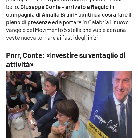
bello.
Giuseppe Conte – arrivato a Reggio in
Cultura
compagnia di Amalia Bruni - continua così a fare il
pieno di presenze
ed a portare in Calabria il nuovo
Economia e Lavoro
vangelo del Movimento 5 stelle che vuole con una
veste nuova tornare ai fasti degli inizi.
Politica
Pnrr, Conte: «Investire su ventaglio di
Sanità
attività»
Società
Sport
RUBRICHE
Good Morning Vietnam