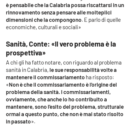
è pensabile che la Calabria possa riscattarsi in un
rinnovamento senza pensare alle molteplici
dimensioni che la compongono
. E parlo di quelle
EDIZIONI
LOCALI
economiche, culturali e sociali»
Catanzaro
Sanità, Conte: «Il vero problema è la
Crotone
prospettiva»
A chi gli ha fatto notare, con riguardo al problema
Vibo Valentia
sanità in Calabria,
le sue responsabilità volte a
mantenere il commissariamento
ha risposto:
Reggio Calabria
«
Non è che il commissariamento è l’origine del
problema della sanità. I commissariamenti,
Cosenza
ovviamente, che anche io ho contribuito a
mantenere, sono l’esito del problema, strutturale
Lamezia Terme
ormai a questo punto, che non è mai stato risolto
in passato
».