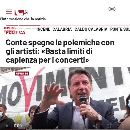
TEMI DEL
INCENDI CALABRIA
CALDO CALABRIA
PONTE SU
HOME PAGE
POLITICA
GIORNO
POLITICA
Vai
Conte spegne le polemiche con
SEZIONI
gli artisti: «Basta limiti di
capienza per i concerti»
Cronaca
Politica
Attualità
Economia e lavoro
Italia Mondo