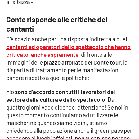
all’altezza».
Lacplay.it
Lactv.it
Conte risponde alle critiche dei
cantanti
Laconair.it
C’è spazio anche per una risposta indiretta a quei
cantanti ed operatori dello spettacolo che hanno
Lacitymag.it
criticato, anche aspramente
, di fronte alle
immagini delle
piazze affollate del Conte tour
, la
Lacapitalenews.it
disparità di trattamento per le manifestazioni
canore rispetto a quelle politiche:
Ilreggino.it
«Io
sono d'accordo con tutti i lavoratori del
Cosenzachannel.it
settore della cultura e dello spettacolo
. Da
quattro giorni vado dicendo: attenzione! Se noi in
Ilvibonese.it
questo momento continuiamo ad utilizzare le
mascherine quando siamo vicini, stiamo
Catanzarochannel.it
chiedendo alla popolazione anche il green-pass per
accedere ai luoghi affollati,
non si capisce perché