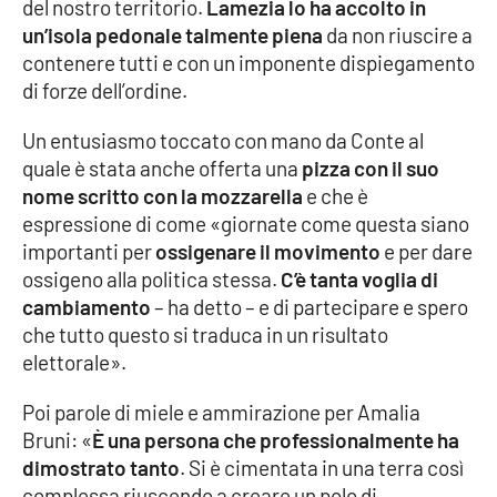
del nostro territorio.
Lamezia lo ha accolto in
un’isola pedonale talmente piena
da non riuscire a
contenere tutti e con un imponente dispiegamento
di forze dell’ordine.
Un entusiasmo toccato con mano da Conte al
quale è stata anche offerta una
pizza con il suo
nome scritto con la mozzarella
e che è
espressione di come «giornate come questa siano
importanti per
ossigenare il movimento
e per dare
ossigeno alla politica stessa.
C’è tanta voglia di
cambiamento
– ha detto – e di partecipare e spero
che tutto questo si traduca in un risultato
elettorale».
Poi parole di miele e ammirazione per Amalia
Bruni: «
È una persona che professionalmente ha
dimostrato tanto
. Si è cimentata in una terra così
complessa riuscendo a creare un polo di