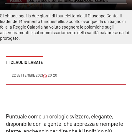
Sanità
Si chiude oggi la due giorni di tour elettorale di Giuseppe Conte. Il
Sport
leader del Movimento Cinquestelle, accolto ovunque da un bagno di
folla, a Reggio Calabria ha voluto spegnere le polemiche sugli
assembramenti e sul commissariamento della sanità calabrese da lui
Cultura
prorogato.
Podcast
CLAUDIO LABATE
Meteo
22 SETTEMBRE 2021
20:20
Editoriali
VIDEO
Ambiente
Puntuale come un orologio svizzero, elegante,
disponibile con la gente, che apprezza e riempie le
Cronaca
piazze, anche solo per dire che è il politico più...