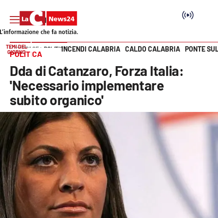
TEMI DEL
INCENDI CALABRIA
CALDO CALABRIA
PONTE SU
HOME PAGE
POLITICA
GIORNO
POLITICA
Vai
Dda di Catanzaro, Forza Italia:
SEZIONI
'Necessario implementare
subito organico'
Cronaca
Politica
Attualità
Economia e lavoro
Italia Mondo