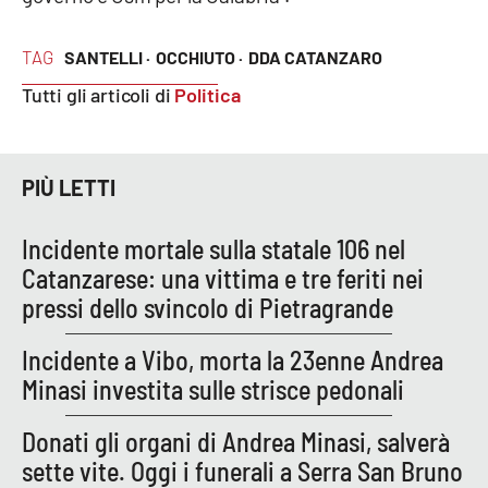
Parchi Marini Calabria
TAG
SANTELLI ·
OCCHIUTO ·
DDA CATANZARO
Leggendo Alvaro insieme
Tutti gli articoli di
Politica
Imprese Di Calabria
PIÙ LETTI
Le perfidie di Antonella Grippo
Venti di comunicazione
Incidente mortale sulla statale 106 nel
Catanzarese: una vittima e tre feriti nei
pressi dello svincolo di Pietragrande
STREAMING
Incidente a Vibo, morta la 23enne Andrea
LaC TV
Minasi investita sulle strisce pedonali
LaC Network
Donati gli organi di Andrea Minasi, salverà
sette vite. Oggi i funerali a Serra San Bruno
LaC OnAir