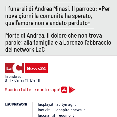
I funerali di Andrea Minasi. Il parroco: «Per
nove giorni la comunità ha sperato,
EDIZIONI
LOCALI
quell’amore non è andato perduto»
Catanzaro
Morte di Andrea, il dolore che non trova
parole: alla famiglia e a Lorenzo l’abbraccio
Crotone
del network LaC
Vibo Valentia
Reggio Calabria
In onda su:
DTT - Canali
11
, 17 e 111
Cosenza
Scarica tutte le nostre app!
Lamezia Terme
LaC Network
lacplay.it
lacitymag.it
lactv.it
lacapitalenews.it
laconair.it
ilreggino.it