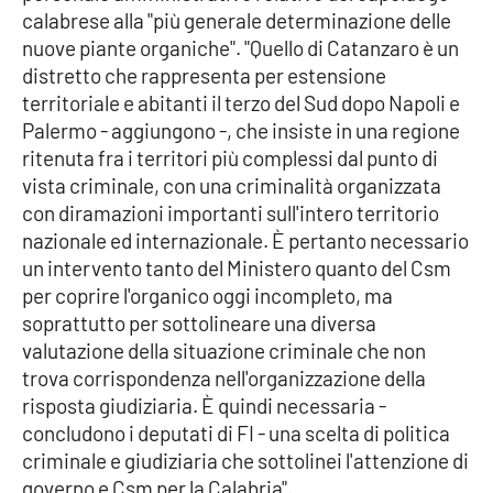
calabrese alla "più generale determinazione delle
nuove piante organiche". "Quello di Catanzaro è un
Cultura
distretto che rappresenta per estensione
territoriale e abitanti il terzo del Sud dopo Napoli e
Economia e Lavoro
Palermo - aggiungono -, che insiste in una regione
ritenuta fra i territori più complessi dal punto di
Politica
vista criminale, con una criminalità organizzata
con diramazioni importanti sull'intero territorio
Sanità
nazionale ed internazionale. È pertanto necessario
un intervento tanto del Ministero quanto del Csm
Società
per coprire l'organico oggi incompleto, ma
soprattutto per sottolineare una diversa
Sport
valutazione della situazione criminale che non
trova corrispondenza nell'organizzazione della
risposta giudiziaria. È quindi necessaria -
RUBRICHE
concludono i deputati di FI - una scelta di politica
Good Morning Vietnam
criminale e giudiziaria che sottolinei l'attenzione di
governo e Csm per la Calabria".