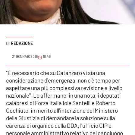
Sanità
Sport
Cultura
REDAZIONE
Podcast
21 GENNAIO 2016
18:48
Meteo
"È necessario che su Catanzaro vi sia una
considerazione d'emergenza, non c'è tempo per
Editoriali
aspettare una più complessiva revisione a livello
nazionale". Lo affermano, in una nota, i deputati
calabresi di Forza Italia Iole Santelli e Roberto
VIDEO
Occhiuto, in merito all'intenzione del Ministero
Ambiente
della Giustizia di demandare la soluzione sulla
carenza di organico della DDA, l'ufficio GIP e
Cronaca
personale amministrativo relativo del capoluogo