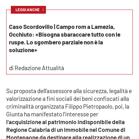
↓
LEGGI ANCHE
Cultura
Caso Scordovillo | Campo rom a Lamezia,
Economia e Lavoro
Occhiuto: «Bisogna sbaraccare tutto con le
ruspe. Lo sgombero parziale non è la
Politica
soluzione»
Sanità
di Redazione Attualità
Società
Su proposta dell’assessore alla sicurezza, legalità e
Sport
valorizzazione a fini sociali dei beni confiscati alla
criminalità organizzata Filippo Pietropaolo, poi, la
Giunta ha manifestato l'interesse per
RUBRICHE
l'acquisizione al patrimonio indisponibile della
Good Morning Vietnam
Regione Calabria di un immobile nel Comune di
Montepaone da destinare alla realizzazione di un