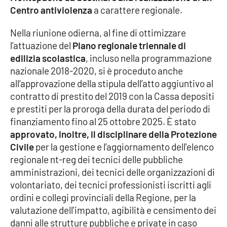
Centro antiviolenza
a carattere regionale.
Parchi Marini Calabria
Nella riunione odierna, al fine di ottimizzare
Leggendo Alvaro insieme
l’attuazione del
Piano regionale triennale di
edilizia scolastica
, incluso nella programmazione
Imprese Di Calabria
nazionale 2018-2020, si è proceduto anche
all’approvazione della stipula dell’atto aggiuntivo al
Le perfidie di Antonella Grippo
contratto di prestito del 2019 con la Cassa depositi
e prestiti per la proroga della durata del periodo di
Venti di comunicazione
finanziamento fino al 25 ottobre 2025. È stato
approvato, inoltre, il disciplinare della Protezione
Civile
per la gestione e l’aggiornamento dell'elenco
STREAMING
regionale nt-reg dei tecnici delle pubbliche
amministrazioni, dei tecnici delle organizzazioni di
LaC TV
volontariato, dei tecnici professionisti iscritti agli
ordini e collegi provinciali della Regione, per la
LaC Network
valutazione dell'impatto, agibilità e censimento dei
danni alle strutture pubbliche e private in caso
LaC OnAir