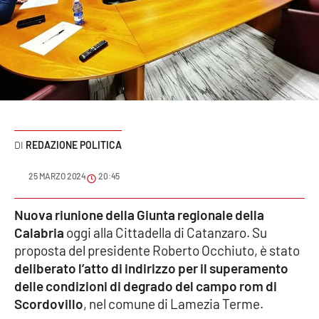
Sanità
Sport
Cultura
Podcast
REDAZIONE POLITICA
Meteo
25 MARZO 2024
20:45
Editoriali
Nuova riunione della Giunta regionale della
Calabria
oggi alla Cittadella di Catanzaro. Su
VIDEO
proposta del presidente Roberto Occhiuto, è stato
deliberato l’atto di indirizzo per il superamento
Ambiente
delle condizioni di degrado del campo rom di
Scordovillo
, nel comune di Lamezia Terme.
Cronaca