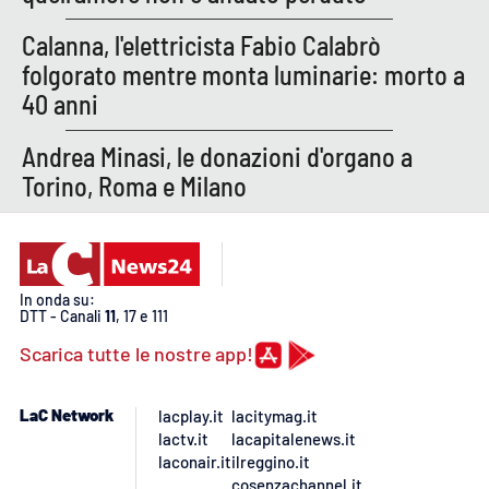
Calanna, l'elettricista Fabio Calabrò
folgorato mentre monta luminarie: morto a
40 anni
Andrea Minasi, le donazioni d'organo a
Torino, Roma e Milano
In onda su:
DTT - Canali
11
, 17 e 111
Scarica tutte le nostre app!
LaC Network
lacplay.it
lacitymag.it
lactv.it
lacapitalenews.it
laconair.it
ilreggino.it
cosenzachannel.it