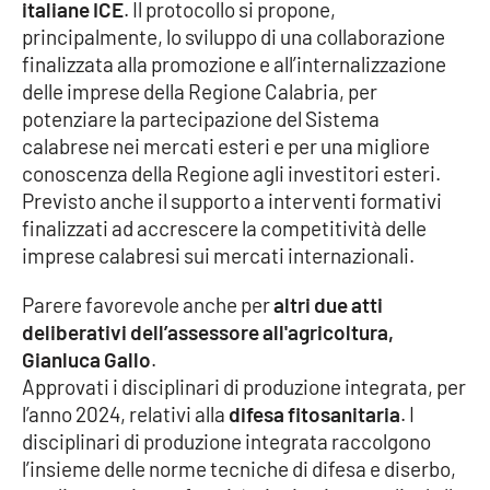
PROGETTI
italiane ICE
. Il protocollo si propone,
SPECIALI
principalmente, lo sviluppo di una collaborazione
Buona Sanità Calabria
finalizzata alla promozione e all’internalizzazione
delle imprese della Regione Calabria, per
potenziare la partecipazione del Sistema
LA
CALABRIAVISIONE
calabrese nei mercati esteri e per una migliore
conoscenza della Regione agli investitori esteri.
Destinazioni
Previsto anche il supporto a interventi formativi
finalizzati ad accrescere la competitività delle
Eventi
imprese calabresi sui mercati internazionali.
Food
Parere favorevole anche per
altri due atti
deliberativi dell’assessore all'agricoltura,
Gianluca Gallo
.
Storie
Approvati i disciplinari di produzione integrata, per
l’anno 2024, relativi alla
difesa fitosanitaria
. I
disciplinari di produzione integrata raccolgono
LAC
NETWORK
l’insieme delle norme tecniche di difesa e diserbo,