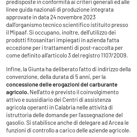
Lacplay.it
predisposte in conformità ai criteri generali ed alle
linee guida nazionali di produzione integrata
approvate in data 24 novembre 2023
Lactv.it
dall’organismo tecnico scientifico istituito presso
il Mipaaf. Si occupano, inoltre, dell’utilizzo dei
Laconair.it
prodotti fitosanitari impiegati in azienda fatta
eccezione per i trattamenti di post-raccolta per
Lacitymag.it
come definito all’articolo 3 del registro 1107/2009.
Lacapitalenews.it
Infine, la Giunta ha deliberato l’atto di indirizzo della
convenzione, della durata di 5 anni, per la
Ilreggino.it
concessione delle erogazioni del carburante
agricolo.
Nell’atto è previsto il coinvolgimento
Cosenzachannel.it
attivo e sussidiario dei Centri di assistenza
agricola operanti in Calabria nelle attività di
Ilvibonese.it
istruttoria delle domande per l’assegnazione del
gasolio. Si stabilisce anche di delegare ad Arcea le
Catanzarochannel.it
funzioni di controllo a carico delle aziende agricole.