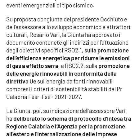
eventi emergenziali di tipo sismico.
Su proposta congiunta del presidente Occhiuto e
EDIZIONI
LOCALI
dell’assessore allo sviluppo economico e attrattori
culturali, Rosario Varì, la Giunta ha approvato il
Catanzaro
documento contenete gli indirizzi per l’attuazione
degli obiettivi specifici RSO2.1,
sulla promozione
Crotone
dell’efficienza energetica per ridurre le emissioni
di gas a effetto serra
, e RSO2.2, sulla
promozione
Vibo Valentia
delle energie rinnovabili in conformità della
direttiva Ue
sull’energia da fonti rinnovabili
Reggio Calabria
compresi i criteri di sostenibilità stabiliti dal Pr
Calabria Fesr-Fse+ 2021-2027.
Cosenza
La Giunta, poi, su indicazione dell’assessore Varì,
Lamezia Terme
ha
deliberato lo schema di protocollo d'intesa tra
Regione Calabria e l’Agenzia per la promozione
all'estero e l'internalizzazione delle imprese