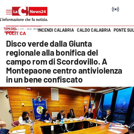
TEMI DEL
INCENDI CALABRIA
CALDO CALABRIA
PONTE SU
HOME PAGE
POLITICA
GIORNO
POLITICA
Vai
Disco verde dalla Giunta
SEZIONI
regionale alla bonifica del
campo rom di Scordovillo. A
Cronaca
Montepaone centro antiviolenza
in un bene confiscato
Politica
Attualità
Economia e lavoro
Italia Mondo