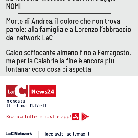
PROGETTI
SPECIALI
NOMI
Buona Sanità Calabria
Morte di Andrea, il dolore che non trova
parole: alla famiglia e a Lorenzo l’abbraccio
del network LaC
LA
CALABRIAVISIONE
Caldo soffocante almeno fino a Ferragosto,
Destinazioni
ma per la Calabria la fine è ancora più
lontana: ecco cosa ci aspetta
Eventi
Food
Storie
In onda su:
DTT - Canali
11
, 17 e 111
Scarica tutte le nostre app!
LAC
NETWORK
LaC Network
lacplay.it
lacitymag.it