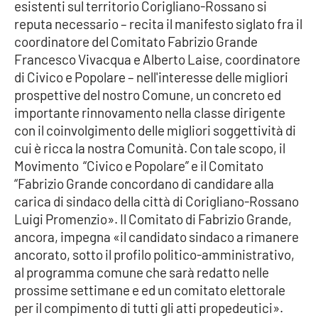
esistenti sul territorio Corigliano-Rossano si
reputa necessario – recita il manifesto siglato fra il
Cultura
coordinatore del Comitato Fabrizio Grande
Francesco Vivacqua e Alberto Laise, coordinatore
Economia e Lavoro
di Civico e Popolare – nell'interesse delle migliori
prospettive del nostro Comune, un concreto ed
Politica
importante rinnovamento nella classe dirigente
con il coinvolgimento delle migliori soggettività di
Sanità
cui è ricca la nostra Comunità. Con tale scopo, il
Movimento “Civico e Popolare” e il Comitato
Società
“Fabrizio Grande concordano di candidare alla
carica di sindaco della città di Corigliano-Rossano
Sport
Luigi Promenzio». Il Comitato di Fabrizio Grande,
ancora, impegna «il candidato sindaco a rimanere
ancorato, sotto il profilo politico-amministrativo,
RUBRICHE
al programma comune che sarà redatto nelle
prossime settimane e ed un comitato elettorale
Good Morning Vietnam
per il compimento di tutti gli atti propedeutici».