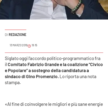
Sanità
Sport
Cultura
REDAZIONE
Podcast
13 MARZO 2019
19:15
Meteo
Siglato oggi l’accordo politico-programmatico fra
il
Comitato Fabrizio Grande e la coalizione “Civico
Editoriali
e Popolare” a sostegno della candidatura a
sindaco di Gino Promenzio.
Lo riporta una nota
stampa.
VIDEO
Ambiente
«Al fine di coinvolgere le migliori e più sane energie
Cronaca