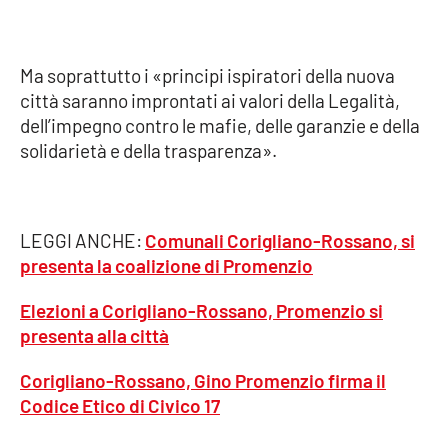
Parchi Marini Calabria
Leggendo Alvaro insieme
Ma soprattutto i «principi ispiratori della nuova
città saranno improntati ai valori della Legalità,
Imprese Di Calabria
dell’impegno contro le mafie, delle garanzie e della
solidarietà e della trasparenza».
Le perfidie di Antonella Grippo
Venti di comunicazione
LEGGI ANCHE:
Comunali Corigliano-Rossano, si
presenta la coalizione di Promenzio
STREAMING
Elezioni a Corigliano-Rossano, Promenzio si
presenta alla città
LaC TV
Corigliano-Rossano, Gino Promenzio firma il
LaC Network
Codice Etico di Civico 17
LaC OnAir