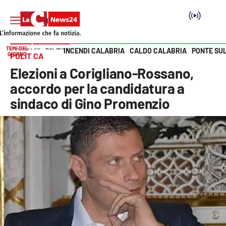
TEMI DEL
INCENDI CALABRIA
CALDO CALABRIA
PONTE SU
HOME PAGE
POLITICA
GIORNO
POLITICA
Vai
Elezioni a Corigliano-Rossano,
SEZIONI
accordo per la candidatura a
sindaco di Gino Promenzio
Cronaca
Politica
Attualità
Economia e lavoro
Italia Mondo