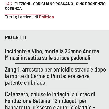
TAG
ELEZIONI ·
CORIGLIANO ROSSANO ·
GINO PROMENZIO ·
COSENZA
Tutti gli articoli di
Politica
EDIZIONI
LOCALI
Catanzaro
PIÙ LETTI
Crotone
Incidente a Vibo, morta la 23enne Andrea
Vibo Valentia
Minasi investita sulle strisce pedonali
Reggio Calabria
Zungri, arrestato per omicidio stradale dopo
la morte di Carmelo Purita: era senza
Cosenza
patente e ubriaco
Lamezia Terme
Catanzaro, chiuse le indagini sul crac di
Fondazione Betania: 12 indagati per
bancarotta, dissesto e autoriciclaggio -