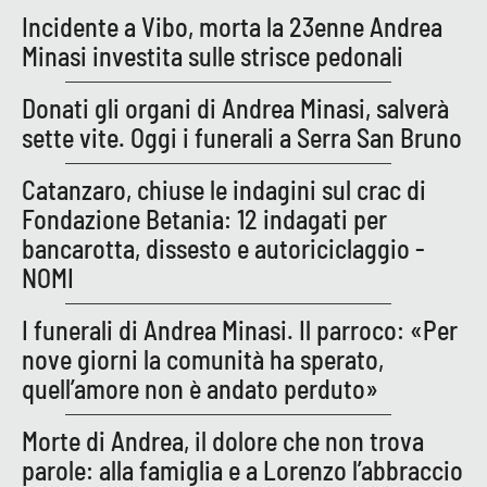
Incidente a Vibo, morta la 23enne Andrea
Minasi investita sulle strisce pedonali
EDIZIONI
LOCALI
Donati gli organi di Andrea Minasi, salverà
Catanzaro
sette vite. Oggi i funerali a Serra San Bruno
Catanzaro, chiuse le indagini sul crac di
Crotone
Fondazione Betania: 12 indagati per
Vibo Valentia
bancarotta, dissesto e autoriciclaggio -
NOMI
Reggio Calabria
I funerali di Andrea Minasi. Il parroco: «Per
Cosenza
nove giorni la comunità ha sperato,
quell’amore non è andato perduto»
Lamezia Terme
Morte di Andrea, il dolore che non trova
parole: alla famiglia e a Lorenzo l’abbraccio