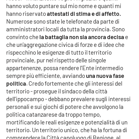
hanno voluto puntare sul mio nome e quanti mi
hanno riservato
attestati di stima e di affetto.
Cultura
Numerose sono state le telefonate da parte di
amministratori locali da tutta la provincia. Sono
Economia e Lavoro
convinto che
la battaglia non sia ancora decisa
e
che un’aggregazione civica di forze e di idee che
Politica
rispecchino le esigenze di tutto il territorio
provinciale, pur nel rispetto delle singole
Sanità
appartenenze, possa rendere l’Ente intermedio
sempre più efficiente, avviando
una nuova fase
Società
politica
. Credo fortemente che gli interessi del
territorio - prosegue il sindaco della città
Sport
dell'ippocampo - debbano prevalere sugli interessi
personali e sui giochi di potere che avvolgono la
politica catanzarese da troppo tempo,
RUBRICHE
mortificando le reali esigenze e potenzialità di un
Good Morning Vietnam
territorio. Un territorio unico, che ha la fortuna di
comprendere la Città capoluogo di Regione, al