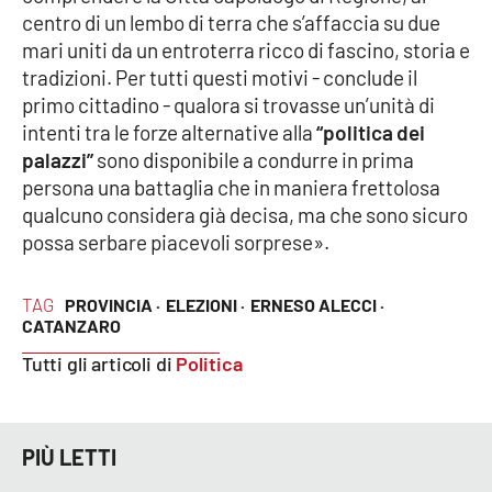
centro di un lembo di terra che s’affaccia su due
Parchi Marini Calabria
mari uniti da un entroterra ricco di fascino, storia e
tradizioni. Per tutti questi motivi - conclude il
Leggendo Alvaro insieme
primo cittadino - qualora si trovasse un’unità di
intenti tra le forze alternative alla
“politica dei
Imprese Di Calabria
palazzi”
sono disponibile a condurre in prima
persona una battaglia che in maniera frettolosa
Le perfidie di Antonella Grippo
qualcuno considera già decisa, ma che sono sicuro
possa serbare piacevoli sorprese».
Venti di comunicazione
TAG
PROVINCIA ·
ELEZIONI ·
ERNESO ALECCI ·
CATANZARO
STREAMING
Tutti gli articoli di
Politica
LaC TV
LaC Network
PIÙ LETTI
LaC OnAir