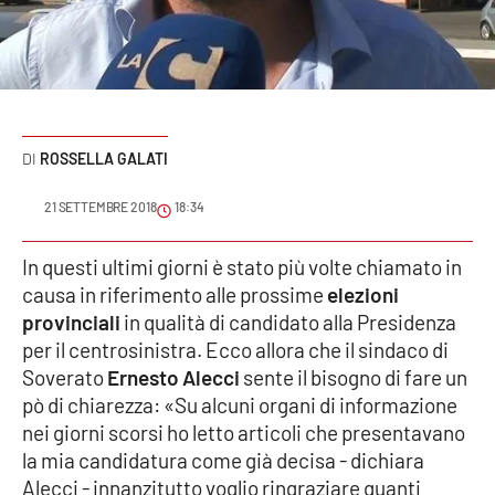
Sanità
Sport
Cultura
ROSSELLA GALATI
Podcast
21 SETTEMBRE 2018
18:34
Meteo
In questi ultimi giorni è stato più volte chiamato in
causa in riferimento alle prossime
elezioni
Editoriali
provinciali
in qualità di candidato alla Presidenza
per il centrosinistra. Ecco allora che il sindaco di
Soverato
Ernesto Alecci
sente il bisogno di fare un
VIDEO
pò di chiarezza: «Su alcuni organi di informazione
Ambiente
nei giorni scorsi ho letto articoli che presentavano
la mia candidatura come già decisa - dichiara
Cronaca
Alecci - innanzitutto voglio ringraziare quanti