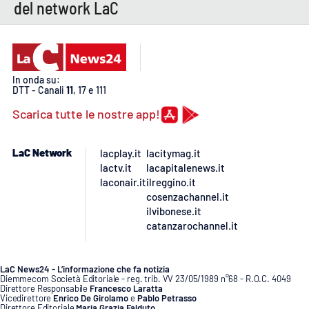
PROGETTI
del network LaC
SPECIALI
Buona Sanità Calabria
In onda su:
LA
DTT - Canali
11
, 17 e 111
CALABRIAVISIONE
Scarica tutte le nostre app!
Destinazioni
LaC Network
lacplay.it
lacitymag.it
Eventi
lactv.it
lacapitalenews.it
laconair.it
ilreggino.it
Food
cosenzachannel.it
ilvibonese.it
catanzarochannel.it
Storie
LaC News24 - L’informazione che fa notizia
LAC
Diemmecom Società Editoriale - reg. trib. VV 23/05/1989 n°68 - R.O.C. 4049
NETWORK
Direttore Responsabile
Francesco Laratta
Vicedirettore
Enrico De Girolamo
e
Pablo Petrasso
Direttore Editoriale
Maria Grazia Falduto