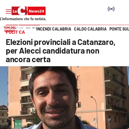
TEMI DEL
INCENDI CALABRIA
CALDO CALABRIA
PONTE SU
HOME PAGE
POLITICA
GIORNO
POLITICA
Vai
Elezioni provinciali a Catanzaro,
SEZIONI
per Alecci candidatura non
ancora certa
Cronaca
Politica
Attualità
Economia e lavoro
Italia Mondo