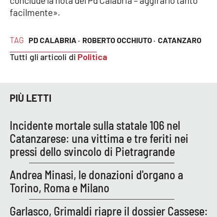
conclude la nota del Pd Calabria – aggirarlo tanto
facilmente».
EDIZIONI
LOCALI
TAG
PD CALABRIA ·
ROBERTO OCCHIUTO ·
CATANZARO
Tutti gli articoli di
Politica
Catanzaro
Crotone
PIÙ LETTI
Vibo Valentia
Incidente mortale sulla statale 106 nel
Reggio Calabria
Catanzarese: una vittima e tre feriti nei
pressi dello svincolo di Pietragrande
Cosenza
Andrea Minasi, le donazioni d'organo a
Lamezia Terme
Torino, Roma e Milano
Garlasco, Grimaldi riapre il dossier Cassese: