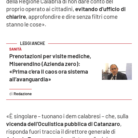
della Regione Calabria di non dare conto del
proprio operato ai cittadini,
evitando d’ufficio di
Cultura
chiarire
, approfondire e dire senza filtri come
stanno le cose».
Economia e Lavoro
Politica
SANITÀ
Prenotazioni per visite mediche,
Sanità
Miserendino (Azienda zero):
«Prima c’era il caos ora sistema
Società
all’avanguardia»
Sport
Redazione
RUBRICHE
«È singolare – tuonano i dem calabresi – che, sulla
vicenda dell’Oculistica pubblica di Catanzaro
,
Good Morning Vietnam
risponda fuori traccia il direttore generale di