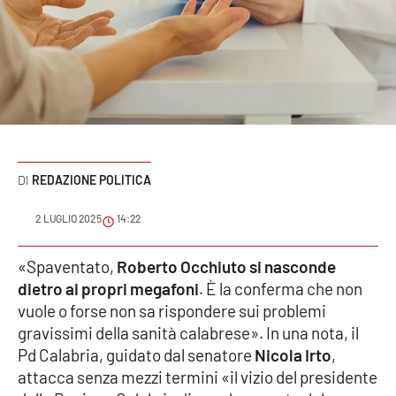
Sanità
Sport
Cultura
Podcast
REDAZIONE POLITICA
Meteo
2 LUGLIO 2025
14:22
Editoriali
«Spaventato,
Roberto Occhiuto si nasconde
dietro ai propri megafoni
. È la conferma che non
VIDEO
vuole o forse non sa rispondere sui problemi
gravissimi della sanità calabrese». In una nota, il
Ambiente
Pd Calabria, guidato dal senatore
Nicola Irto
,
attacca senza mezzi termini «il vizio del presidente
Cronaca