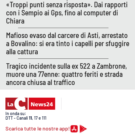
PROGETTI
SPECIALI
«Troppi punti senza risposta». Dai rapporti
con i Sempio ai Gps, fino al computer di
Buona Sanità Calabria
Chiara
Mafioso evaso dal carcere di Asti, arrestato
LA
CALABRIAVISIONE
a Bovalino: si era tinto i capelli per sfuggire
alla cattura
Destinazioni
Tragico incidente sulla ex 522 a Zambrone,
Eventi
muore una 77enne: quattro feriti e strada
ancora chiusa al traffico
Food
Storie
In onda su:
DTT - Canali
11
, 17 e 111
LAC
NETWORK
Scarica tutte le nostre app!