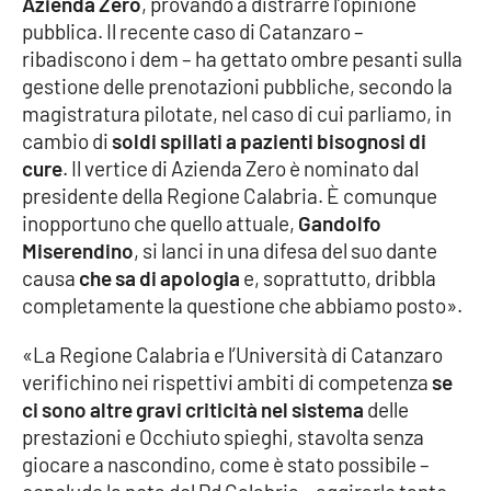
Azienda Zero
, provando a distrarre l’opinione
Parchi Marini Calabria
pubblica. Il recente caso di Catanzaro –
ribadiscono i dem – ha gettato ombre pesanti sulla
Leggendo Alvaro insieme
gestione delle prenotazioni pubbliche, secondo la
magistratura pilotate, nel caso di cui parliamo, in
Imprese Di Calabria
cambio di
soldi spillati a pazienti bisognosi di
cure
. Il vertice di Azienda Zero è nominato dal
Le perfidie di Antonella Grippo
presidente della Regione Calabria. È comunque
inopportuno che quello attuale,
Gandolfo
Venti di comunicazione
Miserendino
, si lanci in una difesa del suo dante
causa
che sa di apologia
e, soprattutto, dribbla
completamente la questione che abbiamo posto».
STREAMING
«La Regione Calabria e l’Università di Catanzaro
LaC TV
verifichino nei rispettivi ambiti di competenza
se
ci sono altre gravi criticità nel sistema
delle
LaC Network
prestazioni e Occhiuto spieghi, stavolta senza
giocare a nascondino, come è stato possibile –
LaC OnAir