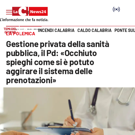
TEMI DEL
INCENDI CALABRIA
CALDO CALABRIA
PONTE SU
HOME PAGE
POLITICA
GIORNO
LA POLEMICA
Vai
Gestione privata della sanità
SEZIONI
pubblica, il Pd: «Occhiuto
spieghi come si è potuto
Cronaca
aggirare il sistema delle
prenotazioni»
Politica
Attualità
Economia e lavoro
Italia Mondo