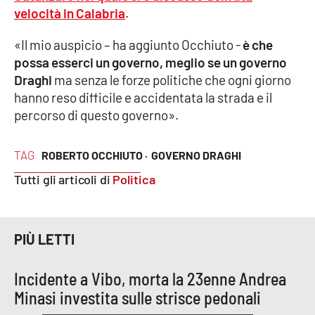
velocità in Calabria
.
Cultura
«Il mio auspicio – ha aggiunto Occhiuto -
è che
possa esserci un governo, meglio se un governo
Economia e Lavoro
Draghi
ma senza le forze politiche che ogni giorno
hanno reso difficile e accidentata la strada e il
Politica
percorso di questo governo».
Sanità
TAG
ROBERTO OCCHIUTO ·
GOVERNO DRAGHI
Società
Tutti gli articoli di
Politica
Sport
PIÙ LETTI
RUBRICHE
Incidente a Vibo, morta la 23enne Andrea
Good Morning Vietnam
Minasi investita sulle strisce pedonali