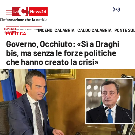
TEMI DEL
INCENDI CALABRIA
CALDO CALABRIA
PONTE SU
HOME PAGE
POLITICA
GIORNO
POLITICA
Vai
Governo, Occhiuto: «Sì a Draghi
SEZIONI
bis, ma senza le forze politiche
che hanno creato la crisi»
Cronaca
Politica
Attualità
Economia e lavoro
Italia Mondo