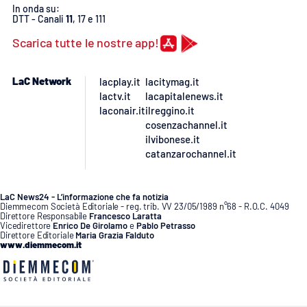
In onda su:
DTT - Canali
11
, 17 e 111
Scarica tutte le nostre app!
EDIZIONI
LOCALI
LaC Network
lacplay.it
lacitymag.it
Catanzaro
lactv.it
lacapitalenews.it
laconair.it
ilreggino.it
Crotone
cosenzachannel.it
ilvibonese.it
Vibo Valentia
catanzarochannel.it
Reggio Calabria
LaC News24 - L’informazione che fa notizia
Diemmecom Società Editoriale - reg. trib. VV 23/05/1989 n°68 - R.O.C. 4049
Direttore Responsabile
Francesco Laratta
Cosenza
Vicedirettore
Enrico De Girolamo
e
Pablo Petrasso
Direttore Editoriale
Maria Grazia Falduto
www.diemmecom.it
Lamezia Terme