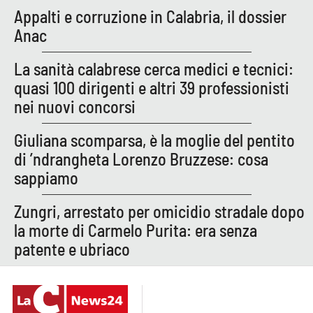
Appalti e corruzione in Calabria, il dossier
Parchi Marini Calabria
Anac
Leggendo Alvaro insieme
La sanità calabrese cerca medici e tecnici:
quasi 100 dirigenti e altri 39 professionisti
Imprese Di Calabria
nei nuovi concorsi
Le perfidie di Antonella Grippo
Giuliana scomparsa, è la moglie del pentito
di ’ndrangheta Lorenzo Bruzzese: cosa
Venti di comunicazione
sappiamo
Zungri, arrestato per omicidio stradale dopo
STREAMING
la morte di Carmelo Purita: era senza
LaC TV
patente e ubriaco
LaC Network
LaC OnAir