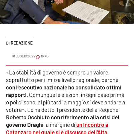
Sanità
Sport
Cultura
REDAZIONE
Podcast
18 LUGLIO 2022
18:45
Meteo
«La stabilità di governo è sempre un valore,
soprattutto per il mio a livello regionale, perché
Editoriali
con l'esecutivo nazionale ho consolidato ottimi
rapporti
. Comunque le elezioni in ogni caso prima
o poi ci sono, al più tardi a maggio si deve andare a
VIDEO
votare». Lo ha detto il presidente della Regione
Ambiente
Roberto Occhiuto con riferimento alla crisi del
governo Dragh
i, a margine di
un incontro a
Cronaca
Catanzaro nel quale si è discusso dell'Alta