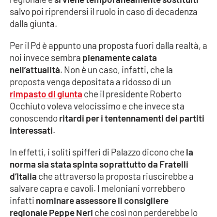
salvo poi riprendersi il ruolo in caso di decadenza
Cultura
dalla giunta.
Per il Pd è appunto una proposta fuori dalla realtà, a
Economia e Lavoro
noi invece sembra
pienamente calata
nell’attualità
. Non è un caso, infatti, che la
Politica
proposta venga depositata a ridosso di un
rimpasto di giunta
che il presidente Roberto
Sanità
Occhiuto voleva velocissimo e che invece sta
conoscendo
ritardi per i tentennamenti dei partiti
Società
interessati
.
Sport
In effetti, i soliti spifferi di Palazzo dicono che
la
norma sia stata spinta soprattutto da Fratelli
d’Italia
che attraverso la proposta riuscirebbe a
RUBRICHE
salvare capra e cavoli. I meloniani vorrebbero
infatti
nominare assessore il consigliere
Good Morning Vietnam
regionale Peppe Neri
che così non perderebbe lo