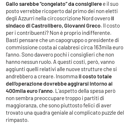
Gallo sarebbe “congelato” da consigliere
e il suo
posto verrebbe ricoperto dal primo dei non eletti
degli Azzurri nella circoscrizione Nord ovvero
il
EDIZIONI
LOCALI
sindaco di Castrolibero, Giovanni Greco
. Il costo
per i contribuenti? Non è proprio indifferente.
Catanzaro
Basti pensare che un capogruppo o presidente di
commissione costa ai calabresi circa 163mila euro
Crotone
l’anno. Sono davvero pochi i consiglieri che non
hanno nessun ruolo. A questi costi, però, vanno
Vibo Valentia
aggiunti quelli relativi alle nuove strutture che si
andrebbero a creare. Insomma
il costo totale
Reggio Calabria
dell’operazione dovrebbe aggirarsi intorno ai
400mila euro l’anno
. L’aspetto della spesa però
Cosenza
non sembra preoccupare troppo i partiti di
maggioranza, che sono piuttosto felici di aver
Lamezia Terme
trovato una quadra geniale al complicato puzzle del
rimpasto.