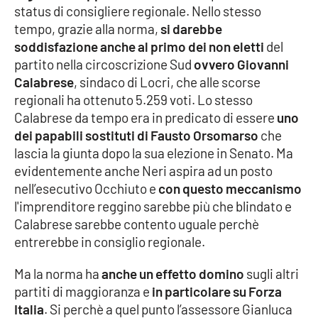
status di consigliere regionale. Nello stesso
Parchi Marini Calabria
tempo, grazie alla norma,
si darebbe
soddisfazione anche al primo dei non eletti
del
Leggendo Alvaro insieme
partito nella circoscrizione Sud
ovvero Giovanni
Calabrese
, sindaco di Locri, che alle scorse
Imprese Di Calabria
regionali ha ottenuto 5.259 voti. Lo stesso
Calabrese da tempo era in predicato di essere
uno
Le perfidie di Antonella Grippo
dei papabili sostituti di Fausto Orsomarso
che
lascia la giunta dopo la sua elezione in Senato. Ma
Venti di comunicazione
evidentemente anche Neri aspira ad un posto
nell’esecutivo Occhiuto e
con questo meccanismo
l'imprenditore reggino sarebbe più che blindato e
STREAMING
Calabrese sarebbe contento uguale perchè
entrerebbe in consiglio regionale.
LaC TV
Ma la norma ha
anche un effetto domino
sugli altri
LaC Network
partiti di maggioranza e
in particolare su Forza
Italia
. Si perchè a quel punto l’assessore Gianluca
LaC OnAir