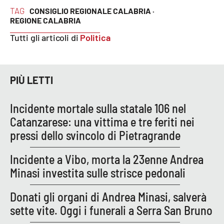
PROGETTI
SPECIALI
TAG
CONSIGLIO REGIONALE CALABRIA ·
REGIONE CALABRIA
Buona Sanità Calabria
Tutti gli articoli di
Politica
LA
CALABRIAVISIONE
PIÙ LETTI
Destinazioni
Incidente mortale sulla statale 106 nel
Eventi
Catanzarese: una vittima e tre feriti nei
pressi dello svincolo di Pietragrande
Food
Incidente a Vibo, morta la 23enne Andrea
Storie
Minasi investita sulle strisce pedonali
Donati gli organi di Andrea Minasi, salverà
LAC
NETWORK
sette vite. Oggi i funerali a Serra San Bruno