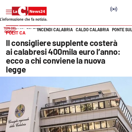
TEMI DEL
INCENDI CALABRIA
CALDO CALABRIA
PONTE SU
HOME PAGE
POLITICA
GIORNO
POLITICA
Vai
Il consigliere supplente costerà
SEZIONI
ai calabresi 400mila euro l’anno:
ecco a chi conviene la nuova
Cronaca
legge
Politica
Attualità
Economia e lavoro
Italia Mondo