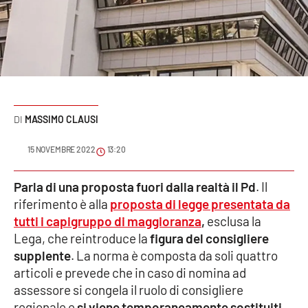
Sanità
Sport
Cultura
Podcast
MASSIMO CLAUSI
Meteo
15 NOVEMBRE 2022
13:20
Editoriali
Parla di una proposta fuori dalla realtà il Pd
. Il
riferimento è alla
proposta di legge presentata da
tutti i capigruppo di maggioranza
,
esclusa la
Lega, che reintroduce la
figura del consigliere
VIDEO
supplente
. La norma è composta da soli quattro
Ambiente
articoli e prevede che in caso di nomina ad
assessore si congela il ruolo di consigliere
Cronaca
regionale e
si viene temporaneamente sostituiti