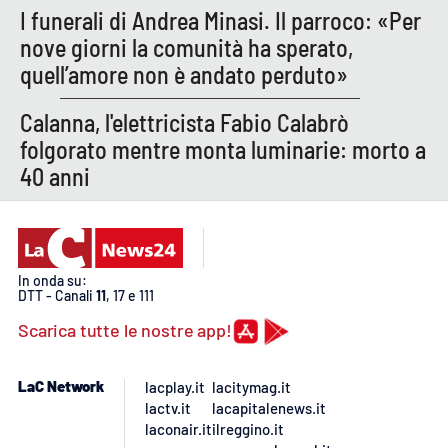
Lacplay.it
I funerali di Andrea Minasi. Il parroco: «Per
nove giorni la comunità ha sperato,
Lactv.it
quell’amore non è andato perduto»
Laconair.it
Calanna, l'elettricista Fabio Calabrò
folgorato mentre monta luminarie: morto a
Lacitymag.it
40 anni
Lacapitalenews.it
Ilreggino.it
In onda su:
DTT - Canali
11
, 17 e 111
Cosenzachannel.it
Scarica tutte le nostre app!
Ilvibonese.it
LaC Network
lacplay.it
lacitymag.it
lactv.it
lacapitalenews.it
Catanzarochannel.it
laconair.it
ilreggino.it