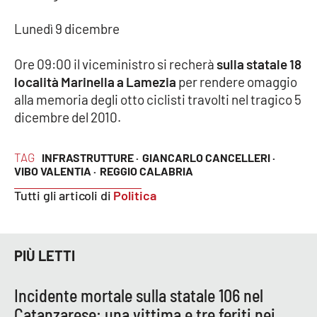
Parchi Marini Calabria
Lunedì 9 dicembre
Leggendo Alvaro insieme
Ore 09:00 il viceministro si recherà
sulla statale 18
località Marinella a Lamezia
per rendere omaggio
Imprese Di Calabria
alla memoria degli otto ciclisti travolti nel tragico 5
dicembre del 2010.
Le perfidie di Antonella Grippo
TAG
INFRASTRUTTURE ·
GIANCARLO CANCELLERI ·
Venti di comunicazione
VIBO VALENTIA ·
REGGIO CALABRIA
Tutti gli articoli di
Politica
STREAMING
LaC TV
PIÙ LETTI
LaC Network
Incidente mortale sulla statale 106 nel
Catanzarese: una vittima e tre feriti nei
LaC OnAir