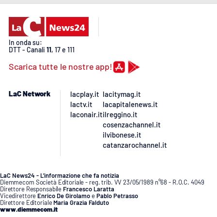
PROGETTI
SPECIALI
Buona Sanità Calabria
In onda su:
DTT - Canali
11
, 17 e 111
LA
CALABRIAVISIONE
Scarica tutte le nostre app!
Destinazioni
LaC Network
lacplay.it
lacitymag.it
lactv.it
lacapitalenews.it
Eventi
laconair.it
ilreggino.it
cosenzachannel.it
Food
ilvibonese.it
catanzarochannel.it
Storie
LaC News24 - L’informazione che fa notizia
Diemmecom Società Editoriale - reg. trib. VV 23/05/1989 n°68 - R.O.C. 4049
Direttore Responsabile
Francesco Laratta
LAC
Vicedirettore
Enrico De Girolamo
e
Pablo Petrasso
NETWORK
Direttore Editoriale
Maria Grazia Falduto
www.diemmecom.it