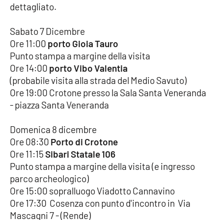
dettagliato.
Cultura
Sabato 7 Dicembre
Ore 11:00
porto Gioia Tauro
Economia e Lavoro
Punto stampa a margine della visita
Ore 14:00
porto Vibo Valentia
Politica
(probabile visita alla strada del Medio Savuto)
Ore 19:00 Crotone presso la Sala Santa Veneranda
Sanità
- piazza Santa Veneranda
Società
Domenica 8 dicembre
Ore 08:30
Porto di Crotone
Sport
Ore 11:15
Sibari Statale 106
Punto stampa a margine della visita (e ingresso
parco archeologico)
RUBRICHE
Ore 15:00 sopralluogo Viadotto Cannavino
Ore 17:30 Cosenza con punto d'incontro in Via
Good Morning Vietnam
Mascagni 7 - (Rende)