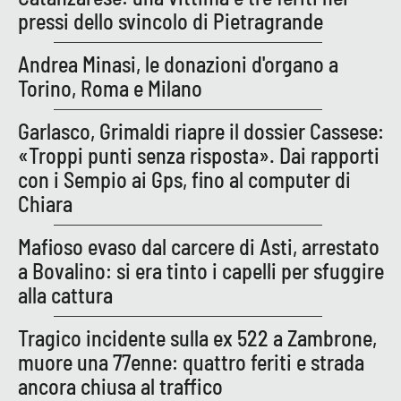
pressi dello svincolo di Pietragrande
Andrea Minasi, le donazioni d'organo a
EDIZIONI
LOCALI
Torino, Roma e Milano
Catanzaro
Garlasco, Grimaldi riapre il dossier Cassese:
«Troppi punti senza risposta». Dai rapporti
Crotone
con i Sempio ai Gps, fino al computer di
Vibo Valentia
Chiara
Mafioso evaso dal carcere di Asti, arrestato
Reggio Calabria
a Bovalino: si era tinto i capelli per sfuggire
Cosenza
alla cattura
Tragico incidente sulla ex 522 a Zambrone,
Lamezia Terme
muore una 77enne: quattro feriti e strada
ancora chiusa al traffico