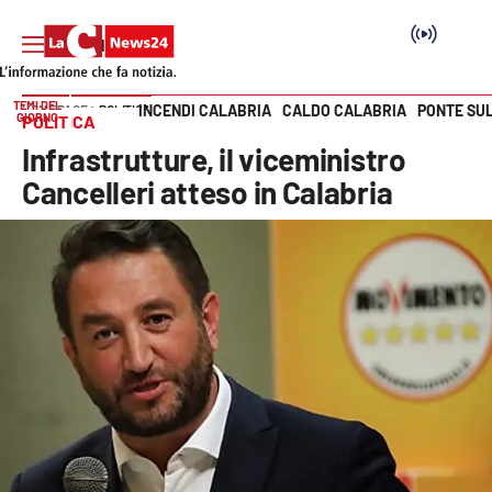
TEMI DEL
INCENDI CALABRIA
CALDO CALABRIA
PONTE SU
HOME PAGE
POLITICA
GIORNO
POLITICA
Vai
Infrastrutture, il viceministro
SEZIONI
Cancelleri atteso in Calabria
Cronaca
Politica
Attualità
Economia e lavoro
Italia Mondo