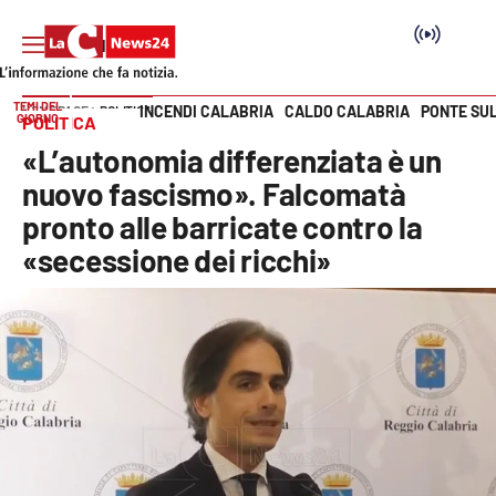
TEMI DEL
INCENDI CALABRIA
CALDO CALABRIA
PONTE SU
HOME PAGE
POLITICA
GIORNO
POLITICA
Vai
«L’autonomia differenziata è un
SEZIONI
nuovo fascismo». Falcomatà
pronto alle barricate contro la
Cronaca
«secessione dei ricchi»
Politica
Attualità
Economia e lavoro
Italia Mondo