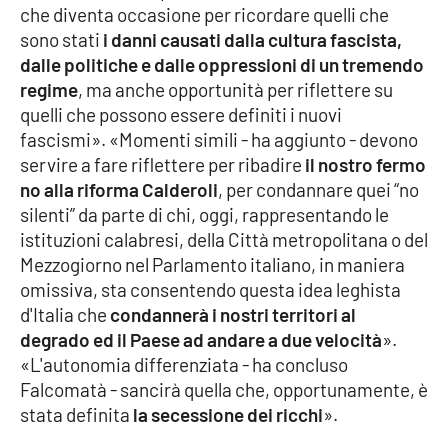
che diventa occasione per ricordare quelli che
Parchi Marini Calabria
sono stati
i danni causati dalla cultura fascista,
dalle politiche e dalle oppressioni di un tremendo
Leggendo Alvaro insieme
regime
, ma anche opportunità per riflettere su
quelli che possono essere definiti i nuovi
Imprese Di Calabria
fascismi». «Momenti simili - ha aggiunto - devono
servire a fare riflettere per ribadire
il nostro fermo
Le perfidie di Antonella Grippo
no alla riforma Calderoli
, per condannare quei “no
silenti” da parte di chi, oggi, rappresentando le
Venti di comunicazione
istituzioni calabresi, della Città metropolitana o del
Mezzogiorno nel Parlamento italiano, in maniera
omissiva, sta consentendo questa idea leghista
STREAMING
d'Italia che
condannerà i nostri territori al
degrado ed il Paese ad andare a due velocità
».
LaC TV
«L'autonomia differenziata - ha concluso
Falcomatà - sancirà quella che, opportunamente, è
LaC Network
stata definita
la secessione dei ricchi
».
LaC OnAir