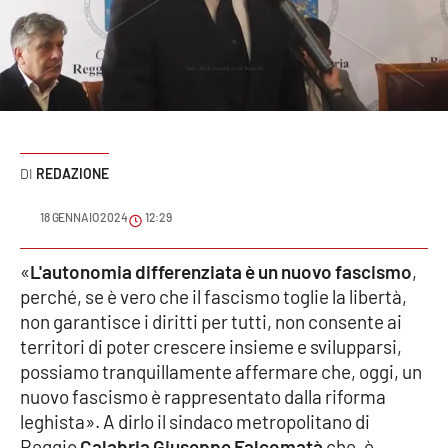
Sanità
Sport
Cultura
Podcast
REDAZIONE
Meteo
18 GENNAIO 2024
12:29
Editoriali
«
L'autonomia differenziata è un nuovo fascismo
,
perché, se è vero che il fascismo toglie la libertà,
non garantisce i diritti per tutti, non consente ai
territori di poter crescere insieme e svilupparsi,
VIDEO
possiamo tranquillamente affermare che, oggi, un
Ambiente
nuovo fascismo è rappresentato dalla riforma
leghista». A dirlo il sindaco metropolitano di
Cronaca
Reggio
Calabria
Giuseppe Falcomatà
che, è