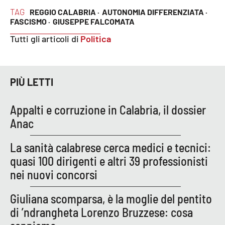
TAG
REGGIO CALABRIA ·
AUTONOMIA DIFFERENZIATA ·
FASCISMO ·
GIUSEPPE FALCOMATA
EDIZIONI
Tutti gli articoli di
Politica
LOCALI
Catanzaro
PIÙ LETTI
Crotone
Appalti e corruzione in Calabria, il dossier
Vibo Valentia
Anac
Reggio Calabria
La sanità calabrese cerca medici e tecnici:
quasi 100 dirigenti e altri 39 professionisti
Cosenza
nei nuovi concorsi
Lamezia Terme
Giuliana scomparsa, è la moglie del pentito
di ’ndrangheta Lorenzo Bruzzese: cosa