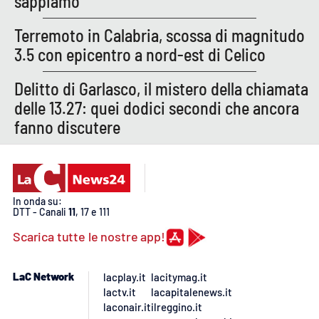
sappiamo
PROGETTI
SPECIALI
Terremoto in Calabria, scossa di magnitudo
Buona Sanità Calabria
3.5 con epicentro a nord-est di Celico
Delitto di Garlasco, il mistero della chiamata
LA
CALABRIAVISIONE
delle 13.27: quei dodici secondi che ancora
fanno discutere
Destinazioni
Eventi
Food
In onda su:
DTT - Canali
11
, 17 e 111
Storie
Scarica tutte le nostre app!
LaC Network
lacplay.it
lacitymag.it
LAC
NETWORK
lactv.it
lacapitalenews.it
laconair.it
ilreggino.it