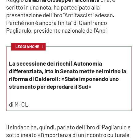
scritto in una nota, ha partecipato alla
Cultura
presentazione del libro "Antifascisti adesso.
Perché non è ancora finita" di Gianfranco
Economia e Lavoro
Pagliarulo, presidente nazionale dell'Anpi.
Politica
↓
LEGGI ANCHE
Sanità
La secessione dei ricchi | Autonomia
differenziata, Irto in Senato mette nel mirino la
Società
riforma di Calderoli: «State imponendo uno
strumento per depredare il Sud»
Sport
di M. CL.
RUBRICHE
Il sindaco ha, quindi, parlato del libro di Pagliarulo e
Good Morning Vietnam
sottolineato «l'importanza di un incontro culturale