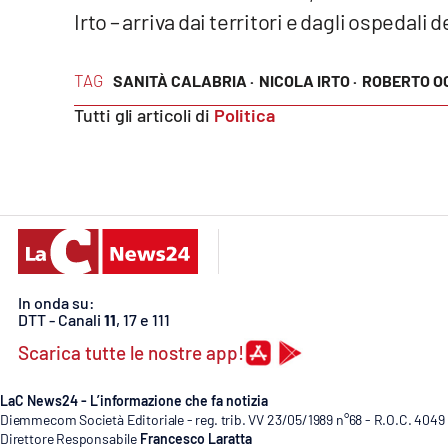
Food
Irto – arriva dai territori e dagli ospedali d
Storie
TAG
SANITÀ CALABRIA ·
NICOLA IRTO ·
ROBERTO O
Tutti gli articoli di
Politica
LaC
Network
Lacplay.it
Lactv.it
Laconair.it
In onda su:
DTT - Canali
11
, 17 e 111
Lacitymag.it
Scarica tutte le nostre app!
Lacapitalenews.it
LaC News24 - L’informazione che fa notizia
Ilreggino.it
Diemmecom Società Editoriale - reg. trib. VV 23/05/1989 n°68 - R.O.C. 4049
Direttore Responsabile
Francesco Laratta