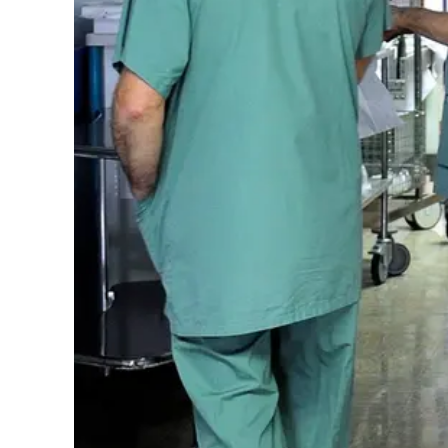
Cultura
Podcast
Meteo
Editoriali
Video
Ambiente
Cronaca
Cultura
Economia e Lavoro