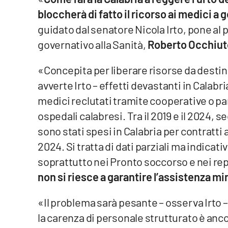
bloccherà di fatto il ricorso ai medici a
Venti di comunicazione
guidato dal senatore Nicola Irto, pone a
governativo alla Sanità,
Roberto Occhiut
Streaming
«Concepita per liberare risorse da destina
LaC TV
avverte Irto – effetti devastanti in Calabria
LaC Network
medici reclutati tramite cooperative o par
ospedali calabresi. Tra il 2019 e il 2024, s
LaC OnAir
sono stati spesi in Calabria per contratti a
2024. Si tratta di dati parziali ma indicati
Edizioni
locali
soprattutto nei Pronto soccorso e nei rep
non si riesce a garantire l’assistenza mi
Catanzaro
«Il problema sarà pesante – osserva Irto 
Crotone
la carenza di personale strutturato è anco
Vibo Valentia