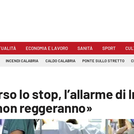
TUALITÀ
ECONOMIA E LAVORO
SANITÀ
SPORT
CUL
INCENDI CALABRIA
CALDO CALABRIA
PONTE SULLO STRETTO
C
so lo stop, l’allarme di 
 non reggeranno»