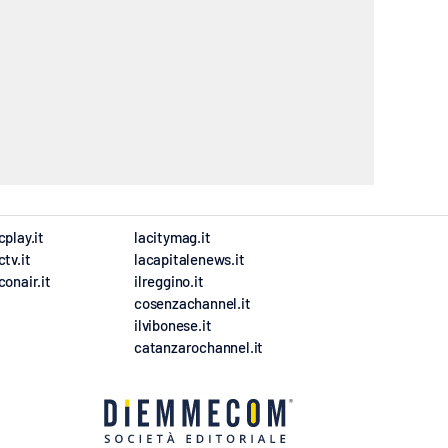
cplay.it
lacitymag.it
ctv.it
lacapitalenews.it
conair.it
ilreggino.it
cosenzachannel.it
ilvibonese.it
catanzarochannel.it