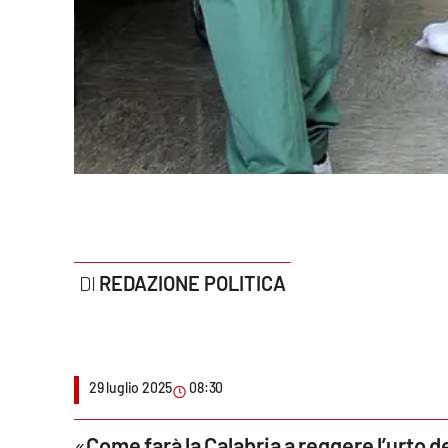
Politica
Sanità
Società
Sport
Rubriche
Good Morning Vietnam
REDAZIONE POLITICA
Parchi Marini Calabria
Leggendo Alvaro insieme
29 luglio 2025
08:30
Imprese Di Calabria
Le perfidie di Antonella Grippo
«
Come farà la Calabria a reggere l’urto d