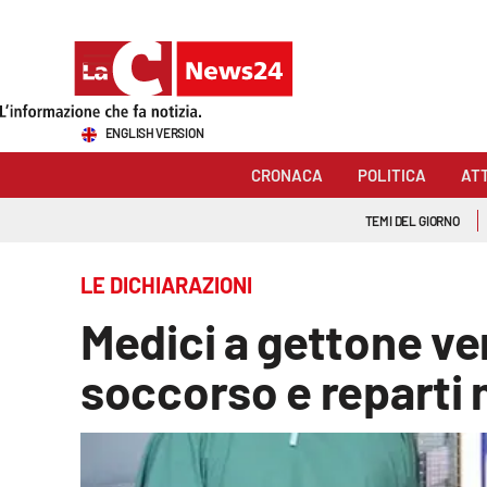
Sezioni
ENGLISH VERSION
Cronaca
CRONACA
POLITICA
AT
Politica
TEMI DEL GIORNO
Attualità
LE DICHIARAZIONI
Economia e lavoro
Medici a gettone ver
Italia Mondo
soccorso e reparti
Sanità
Sport