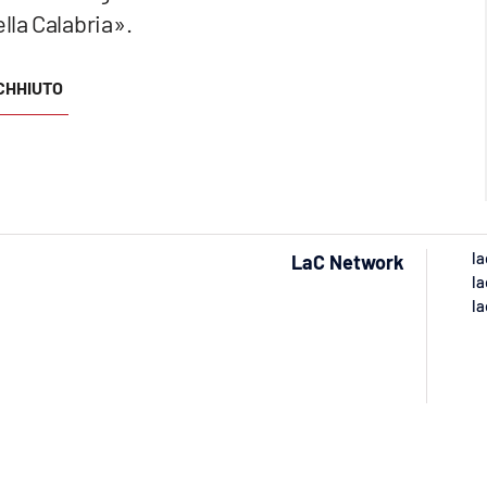
ella Calabria».
CHHIUTO
la
LaC Network
la
la