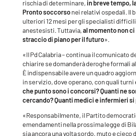
rischia di determinare,
in breve tempo, la
Pronto soccorso
nei relativi ospedali. Il
Reggio Calabria
ulteriori 12 mesi per gli specialisti diffici
Cosenza
anestesisti. Tuttavia,
al momento non ci 
straccio di piano per il futuro
».
Lamezia Terme
«Il Pd Calabria – continua il comunicato d
Progetti
chiarire se domanderà deroghe formali al g
speciali
È indispensabile avere un quadro aggiorn
Buona Sanità Calabria
in servizio, dove operano, con quali turni
che punto sono i concorsi? Quanti ne sono
La
cercando? Quanti medici e infermieri s
Calabriavisione
Destinazioni
«Responsabilmente, il Partito democratico
emendamenti nella prossima legge di Bila
Eventi
sia ancora una volta sordo, muto e cieco d