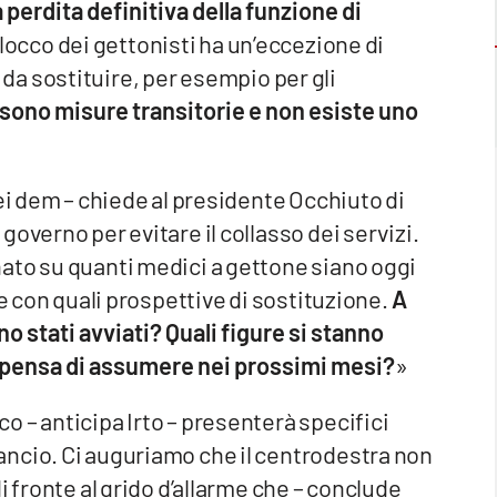
 perdita definitiva della funzione di
 blocco dei gettonisti ha un’eccezione di
li da sostituire, per esempio per gli
sono misure transitorie e non esiste uno
ei dem – chiede al presidente Occhiuto di
overno per evitare il collasso dei servizi.
ato su quanti medici a gettone siano oggi
 e con quali prospettive di sostituzione.
A
 stati avviati? Quali figure si stanno
i pensa di assumere nei prossimi mesi?
»
 – anticipa Irto – presenterà specifici
ncio. Ci auguriamo che il centrodestra non
i fronte al grido d’allarme che – conclude