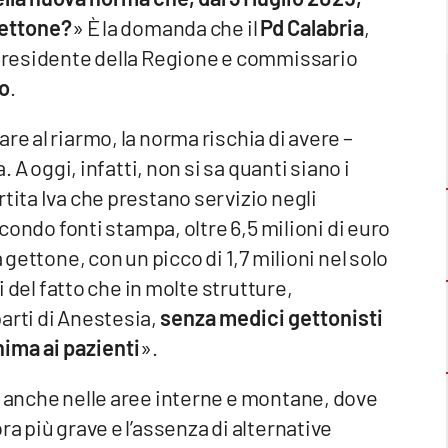
 gettone?
» È la domanda che il
Pd Calabria
,
l presidente della Regione e commissario
o
.
re al riarmo, la norma rischia di avere –
. A oggi, infatti, non si sa quanti siano i
tita Iva che prestano servizio negli
econdo fonti stampa, oltre 6,5 milioni di euro
 gettone, con un picco di 1,7 milioni nel solo
vi del fatto che in molte strutture,
arti di Anestesia,
senza medici gettonisti
nima ai pazienti
».
– anche nelle aree interne e montane, dove
ra più grave e l’assenza di alternative