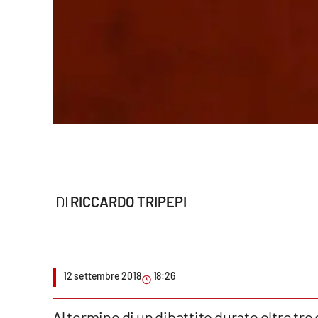
Politica
Sanità
Società
Sport
Rubriche
Good Morning Vietnam
RICCARDO TRIPEPI
Parchi Marini Calabria
Leggendo Alvaro insieme
Imprese Di Calabria
12 settembre 2018
18:26
Le perfidie di Antonella Grippo
Al termine di un dibattito durato oltre tre