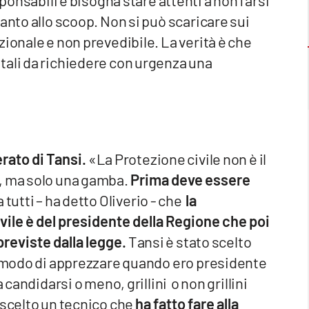
ponsabili e bisogna stare attenti a non farsi
anto allo scoop. Non si può scaricare sui
ionale e non prevedibile. La verità è che
tali da richiedere con urgenza una
erato di Tansi.
«La Protezione civile non è il
, ma solo una gamba.
Prima deve essere
 tutti – ha detto Oliverio - che
la
vile è del presidente della Regione che poi
reviste dalla legge.
Tansi è stato scelto
to modo di apprezzare quando ero presidente
 candidarsi o meno, grillini o non grillini
 scelto un tecnico che
ha fatto fare alla