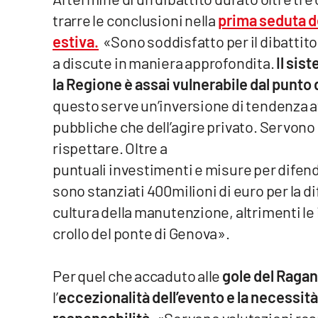
trarre le conclusioni nella
prima seduta d
Venti di comunicazione
estiva.
«Sono soddisfatto per il dibattito
a discute in maniera approfondita.
Il sis
Streaming
la Regione è assai vulnerabile dal punto
LaC TV
questo serve un’inversione di tendenza at
pubbliche che dell’agire privato. Servono 
LaC Network
rispettare. Oltre a
LaC OnAir
puntuali investimenti e misure per difende
sono stanziati 400milioni di euro per la d
Edizioni
cultura della manutenzione, altrimenti le
locali
crollo del ponte di Genova».
Catanzaro
Per quel che accaduto alle
gole del Ragan
Crotone
l’
eccezionalità dell’evento e la necessità
Vibo Valentia