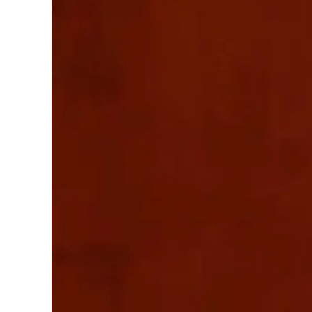
Cultura
Podcast
Meteo
Editoriali
Video
Ambiente
Cronaca
Cultura
Economia e Lavoro