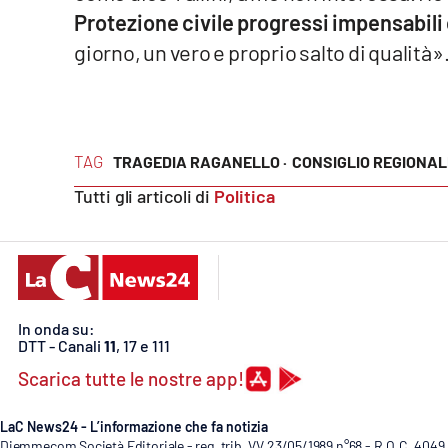
Food
Protezione civile progressi impensabili 
giorno, un vero e proprio salto di qualità»
Storie
LaC
Network
TAG
TRAGEDIA RAGANELLO ·
CONSIGLIO REGIONALE
Lacplay.it
Tutti gli articoli di
Politica
Lactv.it
Laconair.it
Lacitymag.it
In onda su:
DTT - Canali
11
, 17 e 111
Lacapitalenews.it
Scarica tutte le nostre app!
Ilreggino.it
LaC News24 - L’informazione che fa notizia
Diemmecom Società Editoriale - reg. trib. VV 23/05/1989 n°68 - R.O.C. 4049