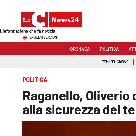
Sezioni
ENGLISH VERSION
Cronaca
CRONACA
POLITICA
AT
Politica
TEMI DEL GIORNO
Attualità
POLITICA
Economia e lavoro
Raganello, Oliverio d
Italia Mondo
alla sicurezza del te
Sanità
Sport