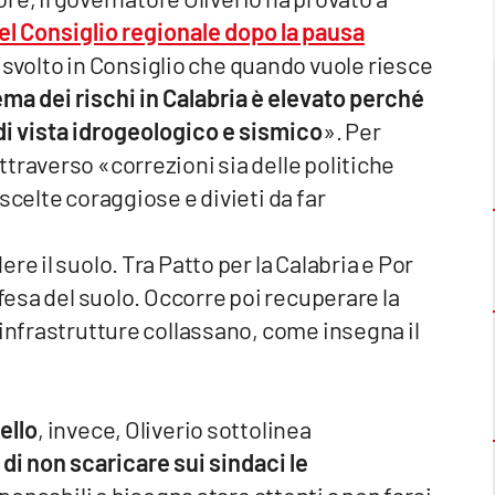
el Consiglio regionale dopo la pausa
 svolto in Consiglio che quando vuole riesce
tema dei rischi in Calabria è elevato perché
 di vista idrogeologico e sismico
». Per
traverso «correzioni sia delle politiche
scelte coraggiose e divieti da far
re il suolo. Tra Patto per la Calabria e Por
ifesa del suolo. Occorre poi recuperare la
 infrastrutture collassano, come insegna il
ello
, invece, Oliverio sottolinea
 di non scaricare sui sindaci le