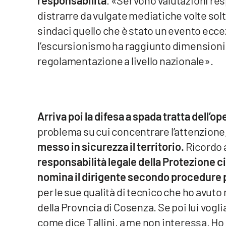
responsabilità
. «Servono valutazioni res
distrarre da vulgate mediatiche volte solt
Reggio Calabria
sindaci quello che è stato un evento eccez
l’escursionismo ha raggiunto dimensioni 
Cosenza
regolamentazione a livello nazionale».
Lamezia Terme
Progetti
speciali
Arriva poi la difesa a spada tratta dell’op
Buona Sanità Calabria
problema su cui concentrare l’attenzione
messo in sicurezza il territorio.
Ricordo a
La
responsabilità legale della Protezione ci
Calabriavisione
nomina il dirigente secondo procedure p
Destinazioni
per le sue qualità di tecnico che ho avu
della Provncia di Cosenza. Se poi lui voglia
Eventi
come dice Tallini, a me non interessa. Ho