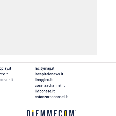
cplay.it
lacitymag.it
ctv.it
lacapitalenews.it
conair.it
ilreggino.it
cosenzachannel.it
ilvibonese.it
catanzarochannel.it