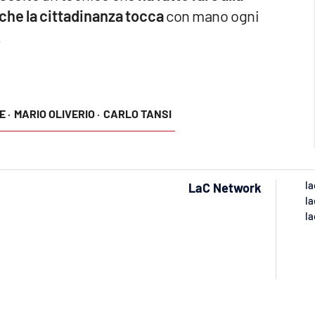
che la cittadinanza tocca
con mano ogni
.
 ·
MARIO OLIVERIO ·
CARLO TANSI
la
LaC Network
la
la