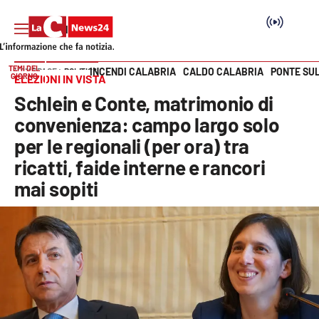
TEMI DEL
INCENDI CALABRIA
CALDO CALABRIA
PONTE SU
HOME PAGE
POLITICA
GIORNO
ELEZIONI IN VISTA
Vai
Schlein e Conte, matrimonio di
SEZIONI
convenienza: campo largo solo
per le regionali (per ora) tra
Cronaca
ricatti, faide interne e rancori
mai sopiti
Politica
Attualità
Economia e lavoro
Italia Mondo