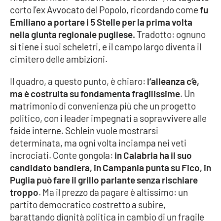
Lacplay.it
corto l’ex Avvocato del Popolo, ricordando come
fu
Emiliano a portare i 5 Stelle per la prima volta
Lactv.it
nella giunta regionale pugliese.
Tradotto: ognuno
si tiene i suoi scheletri, e il campo largo diventa il
Laconair.it
cimitero delle ambizioni.
Lacitymag.it
Il quadro, a questo punto, è chiaro:
l’alleanza c’è,
ma è costruita su fondamenta fragilissime
. Un
Lacapitalenews.it
matrimonio di convenienza più che un progetto
politico, con i leader impegnati a sopravvivere alle
Ilreggino.it
faide interne. Schlein vuole mostrarsi
determinata, ma ogni volta inciampa nei veti
Cosenzachannel.it
incrociati. Conte gongola:
in Calabria ha il suo
candidato bandiera, in Campania punta su Fico, in
Ilvibonese.it
Puglia può fare il grillo parlante senza rischiare
troppo
. Ma il prezzo da pagare è altissimo: un
Catanzarochannel.it
partito democratico costretto a subire,
barattando dignità politica in cambio di un fragile