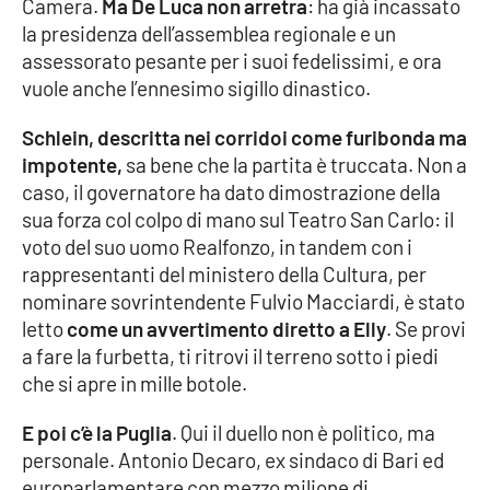
Camera.
Ma De Luca non arretra
: ha già incassato
la presidenza dell’assemblea regionale e un
assessorato pesante per i suoi fedelissimi, e ora
EDIZIONI
LOCALI
vuole anche l’ennesimo sigillo dinastico.
Catanzaro
Schlein, descritta nei corridoi come furibonda ma
impotente,
sa bene che la partita è truccata. Non a
Crotone
caso, il governatore ha dato dimostrazione della
sua forza col colpo di mano sul Teatro San Carlo: il
Vibo Valentia
voto del suo uomo Realfonzo, in tandem con i
rappresentanti del ministero della Cultura, per
Reggio Calabria
nominare sovrintendente Fulvio Macciardi, è stato
letto
come un avvertimento diretto a Elly
. Se provi
a fare la furbetta, ti ritrovi il terreno sotto i piedi
Cosenza
che si apre in mille botole.
Lamezia Terme
E poi c’è la Puglia
. Qui il duello non è politico, ma
personale. Antonio Decaro, ex sindaco di Bari ed
europarlamentare con mezzo milione di