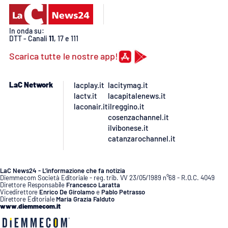
In onda su:
DTT - Canali
11
, 17 e 111
Scarica tutte le nostre app!
LaC Network
lacplay.it
lacitymag.it
lactv.it
lacapitalenews.it
laconair.it
ilreggino.it
cosenzachannel.it
ilvibonese.it
catanzarochannel.it
LaC News24 - L’informazione che fa notizia
Diemmecom Società Editoriale - reg. trib. VV 23/05/1989 n°68 - R.O.C. 4049
Direttore Responsabile
Francesco Laratta
Vicedirettore
Enrico De Girolamo
e
Pablo Petrasso
Direttore Editoriale
Maria Grazia Falduto
www.diemmecom.it