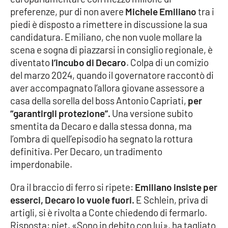
PROGETTI
SPECIALI
preferenze, pur di non avere
Michele Emiliano
tra i
piedi è disposto a rimettere in discussione la sua
Buona Sanità Calabria
candidatura. Emiliano, che non vuole mollare la
scena e sogna di piazzarsi in consiglio regionale, è
diventato
l’incubo di Decaro
. Colpa di un comizio
LA
CALABRIAVISIONE
del marzo 2024, quando il governatore raccontò di
aver accompagnato l’allora giovane assessore a
Destinazioni
casa della sorella del boss Antonio Capriati,
per
“garantirgli protezione”.
Una versione subito
Eventi
smentita da Decaro e dalla stessa donna, ma
l’ombra di quell’episodio ha segnato la rottura
Food
definitiva. Per Decaro, un tradimento
imperdonabile.
Storie
Ora il braccio di ferro si ripete:
Emiliano insiste per
esserci, Decaro lo vuole fuori.
E Schlein, priva di
LAC
NETWORK
artigli, si è rivolta a Conte chiedendo di fermarlo.
Risposta: niet. «Sono in debito con lui», ha tagliato