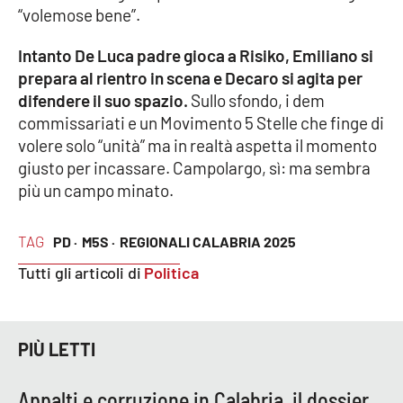
“volemose bene”.
APP
Intanto De Luca padre gioca a Risiko, Emiliano si
Android
prepara al rientro in scena e Decaro si agita per
difendere il suo spazio.
Sullo sfondo, i dem
Apple
commissariati e un Movimento 5 Stelle che finge di
volere solo “unità” ma in realtà aspetta il momento
giusto per incassare. Campolargo, sì: ma sembra
più un campo minato.
TAG
PD ·
M5S ·
REGIONALI CALABRIA 2025
Tutti gli articoli di
Politica
PIÙ LETTI
Appalti e corruzione in Calabria, il dossier