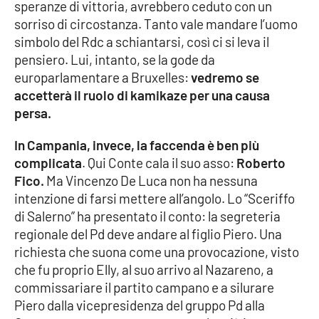
speranze di vittoria, avrebbero ceduto con un
Parchi Marini Calabria
sorriso di circostanza. Tanto vale mandare l’uomo
simbolo del Rdc a schiantarsi, così ci si leva il
Leggendo Alvaro insieme
pensiero. Lui, intanto, se la gode da
europarlamentare a Bruxelles:
vedremo se
Imprese Di Calabria
accetterà il ruolo di kamikaze per una causa
persa.
Le perfidie di Antonella Grippo
In Campania, invece, la faccenda è ben più
Venti di comunicazione
complicata
. Qui Conte cala il suo asso:
Roberto
Fico.
Ma Vincenzo De Luca non ha nessuna
intenzione di farsi mettere all’angolo. Lo “Sceriffo
STREAMING
di Salerno” ha presentato il conto: la segreteria
regionale del Pd deve andare al figlio Piero. Una
LaC TV
richiesta che suona come una provocazione, visto
che fu proprio Elly, al suo arrivo al Nazareno, a
LaC Network
commissariare il partito campano e a silurare
Piero dalla vicepresidenza del gruppo Pd alla
LaC OnAir