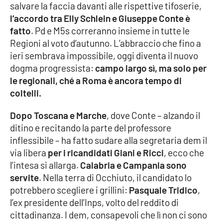
salvare la faccia davanti alle rispettive tifoserie,
l’accordo tra Elly Schlein e Giuseppe Conte è
Cultura
fatto
. Pd e M5s correranno insieme in tutte le
Regioni al voto d’autunno. L’abbraccio che fino a
Economia e Lavoro
ieri sembrava impossibile, oggi diventa il nuovo
dogma progressista:
campo largo sì, ma solo per
Politica
le regionali, ché a Roma è ancora tempo di
coltelli.
Sanità
Dopo Toscana e Marche
, dove Conte – alzando il
Società
ditino e recitando la parte del professore
inflessibile – ha fatto sudare alla segretaria dem il
Sport
via libera
per i ricandidati Giani e Ricci
, ecco che
l’intesa si allarga.
Calabria e Campania sono
servite
. Nella terra di Occhiuto, il candidato lo
RUBRICHE
potrebbero scegliere i grillini:
Pasquale Tridico
,
l’ex presidente dell’Inps, volto del reddito di
Good Morning Vietnam
cittadinanza. I dem, consapevoli che lì non ci sono