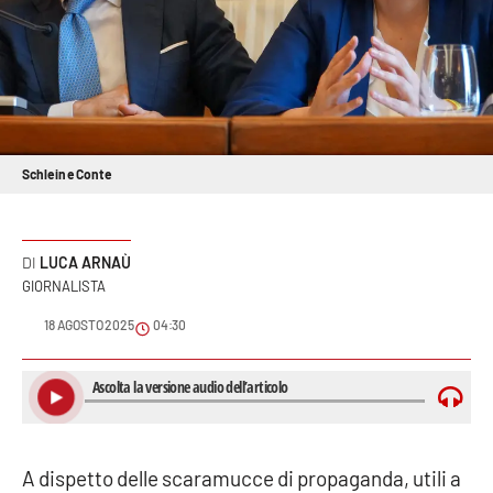
Sanità
Sport
Cultura
Schlein e Conte
Podcast
Meteo
LUCA ARNAÙ
GIORNALISTA
Editoriali
18 AGOSTO 2025
04:30
VIDEO
Ambiente
A dispetto delle scaramucce di propaganda, utili a
Cronaca