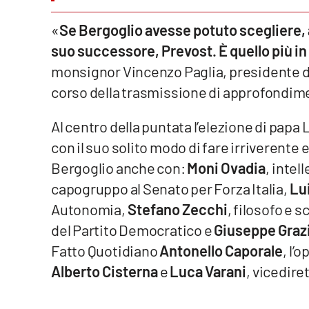
Venti di comunicazione
«
Se Bergoglio avesse potuto scegliere
suo successore, Prevost. È quello più in
monsignor Vincenzo Paglia, presidente del
Streaming
corso della trasmissione di approfondimen
LaC TV
Al centro della puntata l’elezione di papa
LaC Network
con il suo solito modo di fare irriverente
LaC OnAir
Bergoglio anche con:
Moni Ovadia
, intel
capogruppo al Senato per Forza Italia,
Lui
Edizioni
Autonomia,
Stefano Zecchi
, filosofo e s
locali
del Partito Democratico e
Giuseppe Graz
Catanzaro
Fatto Quotidiano
Antonello Caporale
, l’
Alberto Cisterna
e
Luca Varani
, vicedire
Crotone
Vibo Valentia