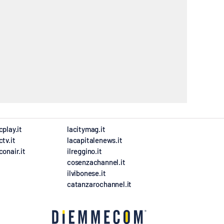
cplay.it
lacitymag.it
ctv.it
lacapitalenews.it
conair.it
ilreggino.it
cosenzachannel.it
ilvibonese.it
catanzarochannel.it