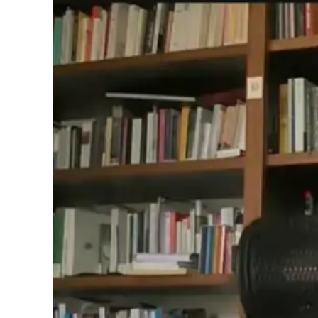
Cultura
Podcast
Meteo
Editoriali
Video
Ambiente
Cronaca
Cultura
Economia e Lavoro