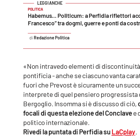
POLITICA
Reggio Calabria
Habemus… Politicum: a Perfidia riflettori ac
Francesco” tra dogmi, guerre e ponti da cost
Cosenza
Redazione Politica
Lamezia Terme
Progetti
«Non intravedo elementi di discontinuità
speciali
pontificia - anche se ciascuno vanta carat
Buona Sanità Calabria
fuori che Prevost è sicuramente un succe
interprete di quel pensiero progressista 
La
Bergoglio. Insomma si è discusso di ciò,
Calabriavisione
focali di questa elezione del Conclave
e 
Destinazioni
politico internazionale.
Eventi
Rivedi la puntata di Perfidia su
LaCplay
.