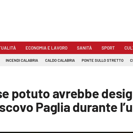
TUALITÀ
ECONOMIA E LAVORO
SANITÀ
SPORT
CUL
INCENDI CALABRIA
CALDO CALABRIA
PONTE SULLO STRETTO
C
se potuto avrebbe desig
scovo Paglia durante l’u