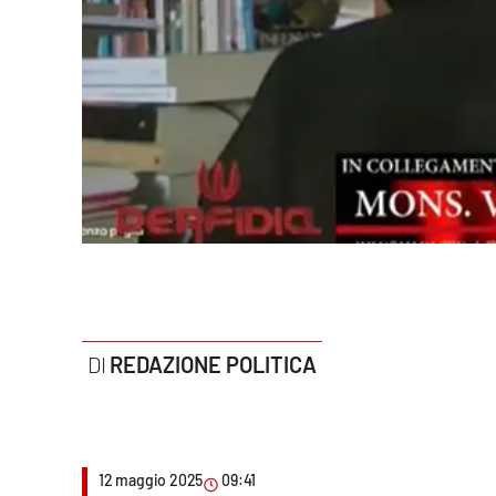
Politica
Sanità
Società
Sport
Rubriche
Good Morning Vietnam
Parchi Marini Calabria
REDAZIONE POLITICA
Leggendo Alvaro insieme
Imprese Di Calabria
12 maggio 2025
09:41
Le perfidie di Antonella Grippo