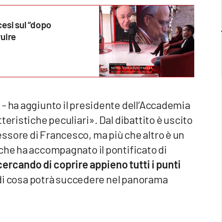
cesi sul “dopo
ruire
 - ha aggiunto il presidente dell’Accademia
teristiche peculiari». Dal dibattito è uscito
ssore di Francesco, ma più che altro è un
che ha accompagnato il pontificato di
cercando di coprire appieno tutti i punti
di cosa potrà succedere nel panorama