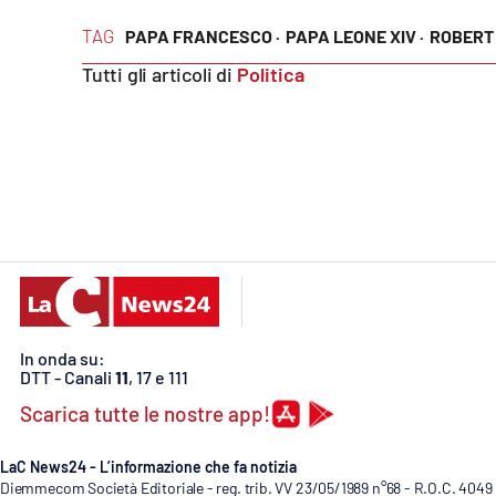
Food
TAG
PAPA FRANCESCO ·
PAPA LEONE XIV ·
ROBERT
Storie
Tutti gli articoli di
Politica
LaC
Network
Lacplay.it
Lactv.it
Laconair.it
Lacitymag.it
In onda su:
DTT - Canali
11
, 17 e 111
Lacapitalenews.it
Scarica tutte le nostre app!
Ilreggino.it
LaC News24 - L’informazione che fa notizia
Diemmecom Società Editoriale - reg. trib. VV 23/05/1989 n°68 - R.O.C. 4049