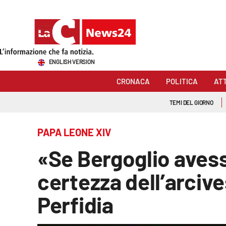
Sezioni
ENGLISH VERSION
Cronaca
CRONACA
POLITICA
AT
Politica
TEMI DEL GIORNO
Attualità
PAPA LEONE XIV
Economia e lavoro
«Se Bergoglio aves
Italia Mondo
certezza dell’arcive
Sanità
Perfidia
Sport