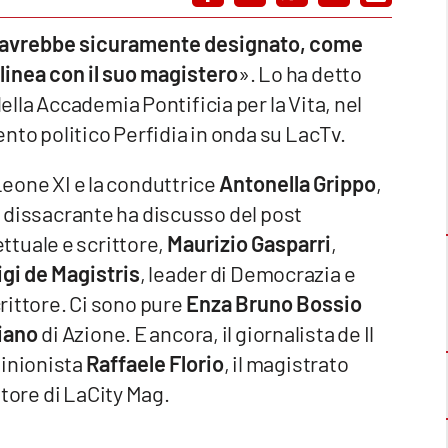
, avrebbe sicuramente designato, come
 linea con il suo magistero
». Lo ha detto
la Accademia Pontificia per la Vita, nel
to politico Perfidia in onda su LacTv.
 Leone XI e la conduttrice
Antonella Grippo
,
 e dissacrante ha discusso del post
lettuale e scrittore,
Maurizio Gasparri
,
gi de Magistris
, leader di Democrazia e
crittore. Ci sono pure
Enza Bruno Bossio
iano
di Azione. E ancora, il giornalista de Il
opinionista
Raffaele Florio
, il magistrato
ttore di LaCity Mag.