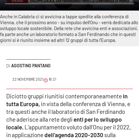
Sanità
Anche in Calabria ci si avvicina a tappe spedite alla conferenza di
Sport
Vienna, che il prossimo anno - su impulso dell'Onu - verrà dedicata allo
sviluppo locale sostenibile. Della rete che avvicina enti e associazioni,
fa parte anche un laboratorio formato a San Ferdinando che in questi
Cultura
giorni si è riunito insieme ad altri 12 gruppi di tutta l'Europa.
Podcast
AGOSTINO PANTANO
Meteo
22 NOVEMBRE 2021
16:21
Editoriali
Diciotto gruppi riunitisi contemporaneamente
in
tutta Europa,
in vista della conferenza di Vienna, e
VIDEO
tra questi anche il laboratorio di San Ferdinando
che aderisce alla rete degli
enti per lo sviluppo
Ambiente
locale.
L’appuntamento voluto dall’Onu per il 2022,
in applicazione
dell’agenda 2020-2030
sulla
Cronaca