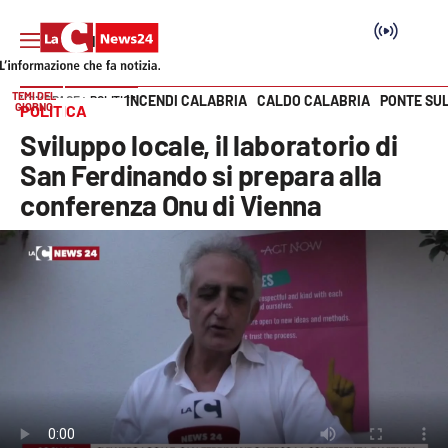
TEMI DEL
INCENDI CALABRIA
CALDO CALABRIA
PONTE SU
HOME PAGE
POLITICA
GIORNO
POLITICA
Vai
Sviluppo locale, il laboratorio di
SEZIONI
San Ferdinando si prepara alla
conferenza Onu di Vienna
Cronaca
Politica
Attualità
Economia e lavoro
Italia Mondo