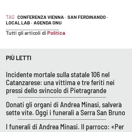
TAG
CONFERENZA VIENNA ·
SAN FERDINANDO ·
EDIZIONI
LOCAL LAB ·
LOCALI
AGENDA ONU
Tutti gli articoli di
Politica
Catanzaro
Crotone
PIÙ LETTI
Vibo Valentia
Incidente mortale sulla statale 106 nel
Reggio Calabria
Catanzarese: una vittima e tre feriti nei
pressi dello svincolo di Pietragrande
Cosenza
Donati gli organi di Andrea Minasi, salverà
Lamezia Terme
sette vite. Oggi i funerali a Serra San Bruno
I funerali di Andrea Minasi. Il parroco: «Per