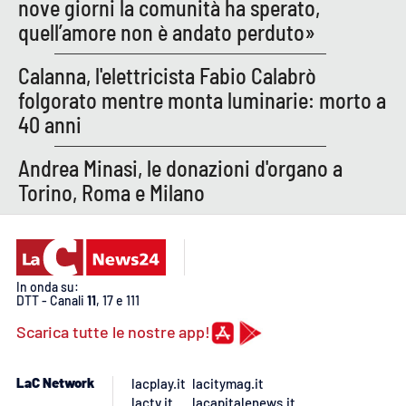
PROGETTI
nove giorni la comunità ha sperato,
SPECIALI
quell’amore non è andato perduto»
Buona Sanità Calabria
Calanna, l'elettricista Fabio Calabrò
folgorato mentre monta luminarie: morto a
LA
CALABRIAVISIONE
40 anni
Destinazioni
Andrea Minasi, le donazioni d'organo a
Torino, Roma e Milano
Eventi
Food
In onda su:
Storie
DTT - Canali
11
, 17 e 111
Scarica tutte le nostre app!
LAC
NETWORK
LaC Network
lacplay.it
lacitymag.it
lactv.it
lacapitalenews.it