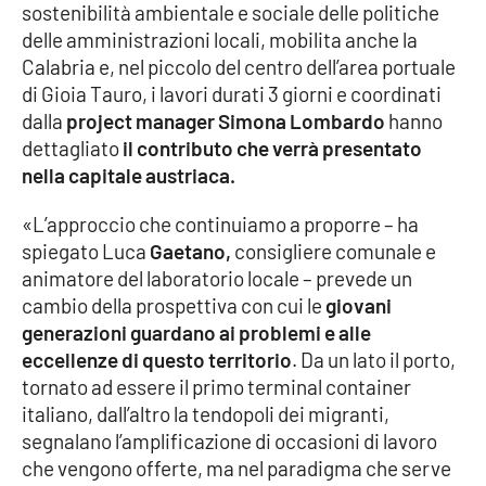
sostenibilità ambientale e sociale delle politiche
delle amministrazioni locali, mobilita anche la
Cultura
Calabria e, nel piccolo del centro dell’area portuale
di Gioia Tauro, i lavori durati 3 giorni e coordinati
Economia e Lavoro
dalla
project manager Simona Lombardo
hanno
dettagliato
il contributo che verrà presentato
Politica
nella capitale austriaca.
Sanità
«L’approccio che continuiamo a proporre – ha
spiegato Luca
Gaetano,
consigliere comunale e
Società
animatore del laboratorio locale – prevede un
cambio della prospettiva con cui le
giovani
Sport
generazioni guardano ai problemi e alle
eccellenze di questo territorio
. Da un lato il porto,
tornato ad essere il primo terminal container
RUBRICHE
italiano, dall’altro la tendopoli dei migranti,
segnalano l’amplificazione di occasioni di lavoro
Good Morning Vietnam
che vengono offerte, ma nel paradigma che serve