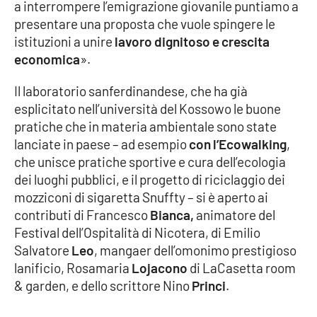
a interrompere l’emigrazione giovanile puntiamo a
Parchi Marini Calabria
presentare una proposta che vuole spingere le
istituzioni a unire
lavoro dignitoso e crescita
Leggendo Alvaro insieme
economica
».
Imprese Di Calabria
Il laboratorio sanferdinandese, che ha già
esplicitato nell’università del Kossowo le buone
Le perfidie di Antonella Grippo
pratiche che in materia ambientale sono state
lanciate in paese – ad esempio
con l’Ecowalking
,
Venti di comunicazione
che unisce pratiche sportive e cura dell’ecologia
dei luoghi pubblici, e il progetto di riciclaggio dei
mozziconi di sigaretta Snuffty – si è aperto ai
STREAMING
contributi di Francesco
Bianca,
animatore del
Festival dell’Ospitalità di Nicotera, di Emilio
LaC TV
Salvatore
Leo
, mangaer dell’omonimo prestigioso
lanificio, Rosamaria
Lojacono
di LaCasetta room
LaC Network
& garden, e dello scrittore Nino
Princi
.
LaC OnAir