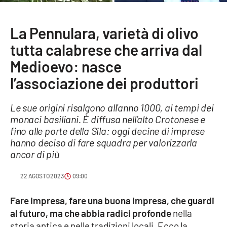
Sanità
La Pennulara, varietà di olivo
Sport
tutta calabrese che arriva dal
Cultura
Medioevo: nasce
l’associazione dei produttori
Podcast
Le sue origini risalgono all'anno 1000, ai tempi dei
Meteo
monaci basiliani. È diffusa nell’alto Crotonese e
fino alle porte della Sila: oggi decine di imprese
Editoriali
hanno deciso di fare squadra per valorizzarla
ancor di più
VIDEO
22 AGOSTO 2023
09:00
Ambiente
Fare impresa, fare una buona impresa, che guardi
al futuro, ma che abbia radici profonde
nella
Cronaca
storia antica e nelle tradizioni locali. Ecco la