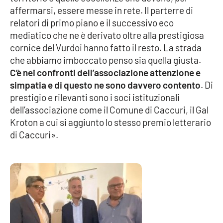
Lacplay.it
affermarsi, essere messe in rete. Il parterre di
relatori di primo piano e il successivo eco
Lactv.it
mediatico che ne è derivato oltre alla prestigiosa
cornice del Vurdoi hanno fatto il resto. La strada
Laconair.it
che abbiamo imboccato penso sia quella giusta.
C’è nei confronti dell’associazione attenzione e
Lacitymag.it
simpatia e di questo ne sono davvero contento
. Di
prestigio e rilevanti sono i soci istituzionali
Lacapitalenews.it
dell’associazione come il Comune di Caccuri, il Gal
Kroton a cui si aggiunto lo stesso premio letterario
Ilreggino.it
di Caccuri».
Cosenzachannel.it
Ilvibonese.it
Catanzarochannel.it