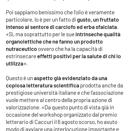
Poi sappiamo benissimo che l’olio è veramente
particolare, lo è per un fatto di
gusto, un fruttato
EDIZIONI
LOCALI
intenso al sentore di carciofo ed erba sfalciata
.
«Sì, ma soprattutto per le sue
intrinseche qualità
Catanzaro
organolettiche che ne fanno un prodotto
nutraceutico
ovvero che ha la capacità di
Crotone
estrinsecare
effetti positivi per la salute di chi lo
utilizza
».
Vibo Valentia
Questo è un
aspetto già evidenziato da una
Reggio Calabria
copiosa letteratura scientifica
prodotta anche da
prestigiose università italiane e che l’associazione
Cosenza
vuole mettere al centro della propria azione di
valorizzazione. «Da questo punto di vista già in
Lamezia Terme
occasione del workshop organizzato dal premio
letterario di Caccuri il 6 agosto scorso, ho avuto
modo di avviare una interlocuzione importante e