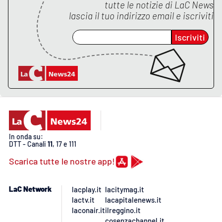
tutte le notizie di
LaC News
lascia il tuo indirizzo email e iscriviti
Iscriviti
In onda su:
DTT - Canali
11
, 17 e 111
Scarica tutte le nostre app!
LaC Network
lacplay.it
lacitymag.it
lactv.it
lacapitalenews.it
laconair.it
ilreggino.it
cosenzachannel.it