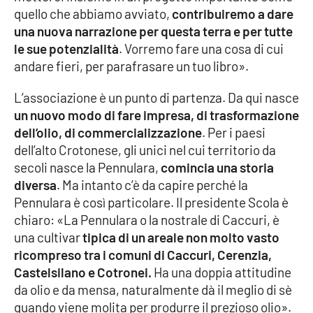
quello che abbiamo avviato,
contribuiremo a dare
Parchi Marini Calabria
una nuova narrazione per questa terra e per tutte
le sue potenzialità
. Vorremo fare una cosa di cui
Leggendo Alvaro insieme
andare fieri, per parafrasare un tuo libro».
Imprese Di Calabria
L’associazione è un punto di partenza. Da qui nasce
un nuovo modo di fare impresa, di trasformazione
Le perfidie di Antonella Grippo
dell’olio, di commercializzazione
. Per i paesi
dell’alto Crotonese, gli unici nel cui territorio da
Venti di comunicazione
secoli nasce la Pennulara,
comincia una storia
diversa
. Ma intanto c’è da capire perché la
Pennulara è così particolare. Il presidente Scola è
STREAMING
chiaro: «La Pennulara o la nostrale di Caccuri, è
una cultivar
tipica di un areale non molto vasto
LaC TV
ricompreso tra i comuni di Caccuri, Cerenzia,
Castelsilano e Cotronei.
Ha una doppia attitudine
LaC Network
da olio e da mensa, naturalmente dà il meglio di sè
quando viene molita per produrre il prezioso olio».
LaC OnAir