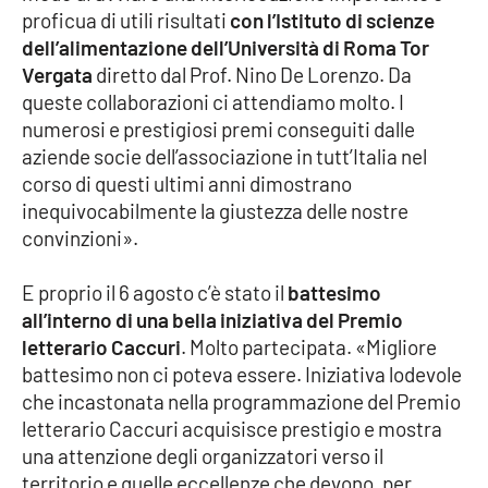
PROGETTI
SPECIALI
proficua di utili risultati
con l’Istituto di scienze
dell’alimentazione dell’Università di Roma Tor
Buona Sanità Calabria
Vergata
diretto dal Prof. Nino De Lorenzo. Da
queste collaborazioni ci attendiamo molto. I
numerosi e prestigiosi premi conseguiti dalle
LA
CALABRIAVISIONE
aziende socie dell’associazione in tutt’Italia nel
corso di questi ultimi anni dimostrano
Destinazioni
inequivocabilmente la giustezza delle nostre
convinzioni».
Eventi
E proprio il 6 agosto c’è stato il
battesimo
Food
all’interno di una bella iniziativa del Premio
letterario Caccuri
. Molto partecipata. «Migliore
Storie
battesimo non ci poteva essere. Iniziativa lodevole
che incastonata nella programmazione del Premio
letterario Caccuri acquisisce prestigio e mostra
LAC
NETWORK
una attenzione degli organizzatori verso il
territorio e quelle eccellenze che devono, per