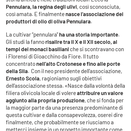
Pennulara, la regina degli ulivi
, così sconosciuta,
Cultura
così amata. E finalmente
nasce l’associazione dei
produttori di olio di oliva Pennulara
.
Economia e Lavoro
La cultivar “pennulara"
ha una storia importante
.
Gli studi la fanno
risalire tra il X e il XII secolo, ai
Politica
tempi dei monaci basiliani
che si scontravano con
i Florensi di Gioacchino da Fiore. Il tutto
Sanità
concentrato
nell’alto Crotonese e fino alle porte
della Sila
. Con il neo presidente dell’associazione,
Società
Ernesto Scola
, ragioniamo sugli obiettivi
dell’associazione stessa. «Nasce dalla volontà della
Sport
filiera olivicola locale di volere
attribuire un valore
aggiunto alla propria produzione
, che si fonda per
la maggior parte da una presenza predominante di
RUBRICHE
questa cultivar e dalla consapevolezza, oserei dire
finalmente, che probabilmente se riusciamo a
Good Morning Vietnam
metterci insieme in un progetto importante come