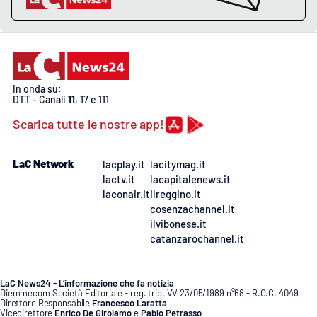
In onda su:
DTT - Canali
11
, 17 e 111
Scarica tutte le nostre app!
LaC Network
lacplay.it
lacitymag.it
lactv.it
lacapitalenews.it
laconair.it
ilreggino.it
cosenzachannel.it
ilvibonese.it
catanzarochannel.it
LaC News24 - L’informazione che fa notizia
Diemmecom Società Editoriale - reg. trib. VV 23/05/1989 n°68 - R.O.C. 4049
Direttore Responsabile
Francesco Laratta
Vicedirettore
Enrico De Girolamo
e
Pablo Petrasso