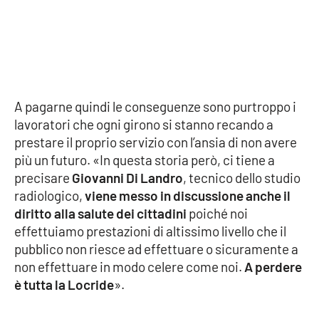
PROGETTI
SPECIALI
Buona Sanità Calabria
LA
CALABRIAVISIONE
A pagarne quindi le conseguenze sono purtroppo i
lavoratori che ogni girono si stanno recando a
Destinazioni
prestare il proprio servizio con l’ansia di non avere
più un futuro. «In questa storia però, ci tiene a
Eventi
precisare
Giovanni Di Landro
, tecnico dello studio
radiologico,
viene messo in discussione anche il
Food
diritto alla salute dei cittadini
poiché noi
effettuiamo prestazioni di altissimo livello che il
Storie
pubblico non riesce ad effettuare o sicuramente a
non effettuare in modo celere come noi.
A perdere
è tutta la Locride
».
LAC
NETWORK