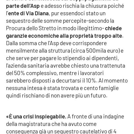
parte dell’Asp
e adesso rischia la chiusura poiché
l’
ente di Via Diana
, pur essendoci stato un
Cultura
sequestro delle somme percepite-secondo la
Procura dello Stretto in modo illegittimo-
chiede
Economia e Lavoro
garanzie economiche alla proprietà troppo alte
.
Dalla somma che l’Asp deve corrispondere
Politica
mensilmente alla struttura (circa 500mila euro) e
che serve per pagare lo stipendio ai dipendenti,
Sanità
l’azienda sanitaria avrebbe chiesto una trattenuta
del 50% complessivo, mentre i lavoratori
Società
sarebbero disposti a decurtarsi il 10%. Al momento
nessuna intesa è stata trovata e cento famiglie
Sport
quindi rischiano di non avere più un futuro.
RUBRICHE
«È una crisi inspiegabile.
A fronte di una indagine
della magistratura che ha avuto come
Good Morning Vietnam
conseguenza già un sequestro cautelativo di 4