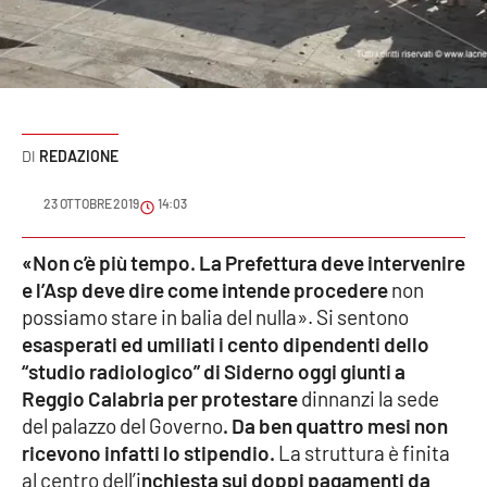
Sanità
Sport
Cultura
REDAZIONE
Podcast
23 OTTOBRE 2019
14:03
Meteo
«Non c’è più tempo. La Prefettura deve intervenire
e l’Asp deve dire come intende procedere
non
Editoriali
possiamo stare in balia del nulla». Si sentono
esasperati ed umiliati i cento dipendenti dello
“studio radiologico” di Siderno oggi giunti a
VIDEO
Reggio Calabria per protestare
dinnanzi la sede
Ambiente
del palazzo del Governo
.
Da ben quattro mesi non
ricevono infatti lo stipendio.
La struttura è finita
Cronaca
al centro dell’i
nchiesta sui doppi pagamenti da