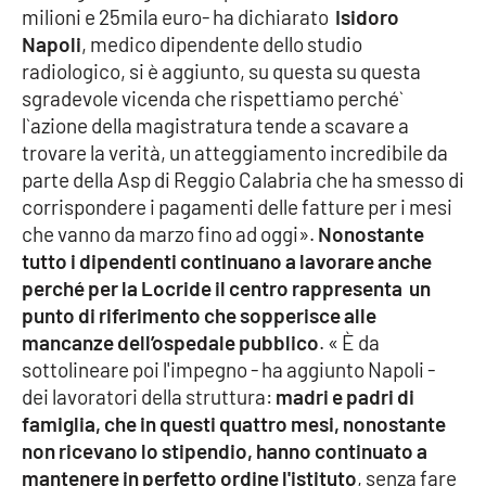
milioni e 25mila euro- ha dichiarato
Isidoro
Parchi Marini Calabria
Napoli
, medico dipendente dello studio
radiologico, si è aggiunto, su questa su questa
Leggendo Alvaro insieme
sgradevole vicenda che rispettiamo perché`
l`azione della magistratura tende a scavare a
Imprese Di Calabria
trovare la verità, un atteggiamento incredibile da
parte della Asp di Reggio Calabria che ha smesso di
Le perfidie di Antonella Grippo
corrispondere i pagamenti delle fatture per i mesi
che vanno da marzo fino ad oggi».
Nonostante
Venti di comunicazione
tutto i dipendenti continuano a lavorare anche
perché per la Locride il centro rappresenta un
punto di riferimento che sopperisce alle
STREAMING
mancanze dell’ospedale pubblico
. « È da
sottolineare poi l'impegno - ha aggiunto Napoli -
LaC TV
dei lavoratori della struttura:
madri e padri di
famiglia, che in questi quattro mesi, nonostante
LaC Network
non ricevano lo stipendio, hanno continuato a
mantenere in perfetto ordine l'istituto
, senza fare
LaC OnAir