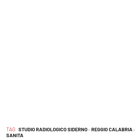
Lacplay.it
Lactv.it
Laconair.it
Lacitymag.it
Lacapitalenews.it
Ilreggino.it
Cosenzachannel.it
Ilvibonese.it
Catanzarochannel.it
TAG
STUDIO RADIOLOGICO SIDERNO ·
REGGIO CALABRIA ·
SANITA