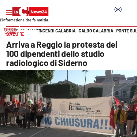
TEMI DEL
INCENDI CALABRIA
CALDO CALABRIA
PONTE SU
HOME PAGE
SALUTE
GIORNO
SALUTE
Vai
Arriva a Reggio la protesta dei
SEZIONI
100 dipendenti dello studio
radiologico di Siderno
Cronaca
Politica
Attualità
Economia e lavoro
Italia Mondo