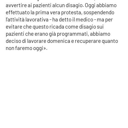
avvertire ai pazienti alcun disagio. Oggi abbiamo
effettuato la prima vera protesta, sospendendo
l’attività lavorativa - ha detto il medico - ma per
EDIZIONI
LOCALI
evitare che questo ricada come disagio sui
pazienti che erano già programmati, abbiamo
Catanzaro
deciso di lavorare domenica e recuperare quanto
non faremo oggi».
Crotone
Vibo Valentia
Reggio Calabria
Cosenza
Lamezia Terme