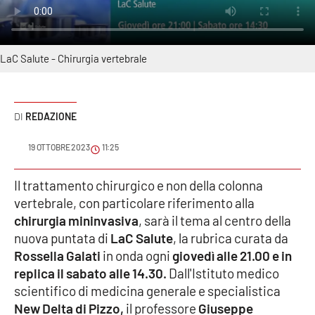
Sanità
Sport
LaC Salute - Chirurgia vertebrale
Cultura
Podcast
REDAZIONE
19 OTTOBRE 2023
11:25
Meteo
Il trattamento chirurgico e non della colonna
Editoriali
vertebrale, con particolare riferimento alla
chirurgia mininvasiva
, sarà il tema al centro della
nuova puntata di
LaC Salute
, la rubrica curata da
VIDEO
Rossella Galati
in onda ogni
giovedì alle 21.00 e in
replica il sabato alle 14.30.
Dall'Istituto medico
Ambiente
scientifico di medicina generale e specialistica
New Delta di Pizzo,
il professore
Giuseppe
Cronaca