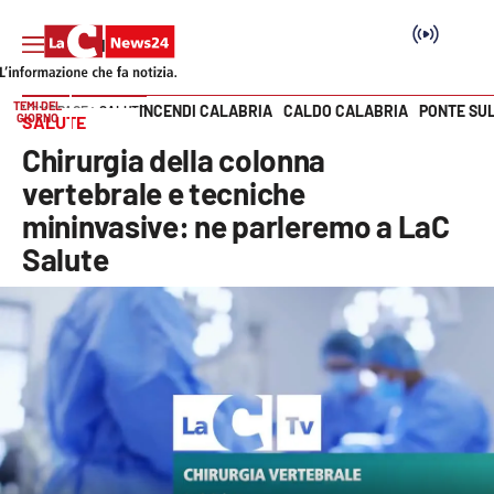
TEMI DEL
INCENDI CALABRIA
CALDO CALABRIA
PONTE SU
HOME PAGE
SALUTE
GIORNO
SALUTE
Vai
Chirurgia della colonna
SEZIONI
vertebrale e tecniche
mininvasive: ne parleremo a LaC
Cronaca
Salute
Politica
Attualità
Economia e lavoro
Italia Mondo