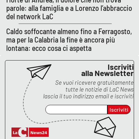
parole: alla famiglia e a Lorenzo l’abbraccio
del network LaC
EDIZIONI
LOCALI
Caldo soffocante almeno fino a Ferragosto,
Catanzaro
ma per la Calabria la fine è ancora più
lontana: ecco cosa ci aspetta
Crotone
Iscriviti
Vibo Valentia
alla Newsletter
Se vuoi ricevere gratuitamente
Reggio Calabria
tutte le notizie di
LaC News
lascia il tuo indirizzo email e iscriviti
Cosenza
Iscriviti
Lamezia Terme