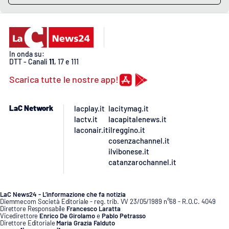
PROGETTI
SPECIALI
Buona Sanità Calabria
In onda su:
DTT - Canali
11
, 17 e 111
LA
CALABRIAVISIONE
Scarica tutte le nostre app!
Destinazioni
LaC Network
lacplay.it
lacitymag.it
Eventi
lactv.it
lacapitalenews.it
laconair.it
ilreggino.it
cosenzachannel.it
Food
ilvibonese.it
catanzarochannel.it
Storie
LaC News24 - L’informazione che fa notizia
Diemmecom Società Editoriale - reg. trib. VV 23/05/1989 n°68 - R.O.C. 4049
LAC
NETWORK
Direttore Responsabile
Francesco Laratta
Vicedirettore
Enrico De Girolamo
e
Pablo Petrasso
Direttore Editoriale
Maria Grazia Falduto