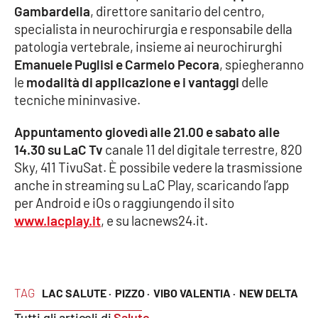
Gambardella
, direttore sanitario del centro,
specialista in neurochirurgia e responsabile della
Cultura
patologia vertebrale, insieme ai neurochirurghi
Emanuele Puglisi e Carmelo Pecora
, spiegheranno
Economia e Lavoro
le
modalità di applicazione e i vantaggi
delle
tecniche mininvasive.
Politica
Appuntamento giovedì alle 21.00 e sabato alle
Sanità
14.30 su LaC Tv
canale 11 del digitale terrestre, 820
Sky, 411 TivuSat. È possibile vedere la trasmissione
Società
anche in streaming su LaC Play, scaricando l’app
per Android e iOs o raggiungendo il sito
Sport
www.lacplay.it
, e su lacnews24.it.
RUBRICHE
TAG
LAC SALUTE ·
PIZZO ·
VIBO VALENTIA ·
NEW DELTA
Good Morning Vietnam
Tutti gli articoli di
Salute