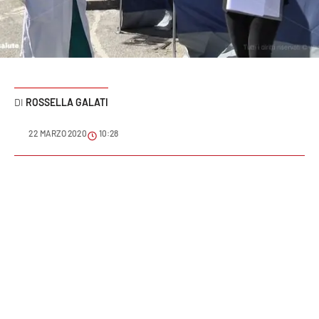
Sanità
Sport
Cultura
ROSSELLA GALATI
Podcast
22 MARZO 2020
10:28
Meteo
Editoriali
VIDEO
Ambiente
Cronaca