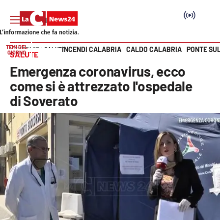
TEMI DEL
INCENDI CALABRIA
CALDO CALABRIA
PONTE SU
HOME PAGE
SALUTE
GIORNO
SALUTE
Vai
Emergenza coronavirus, ecco
SEZIONI
come si è attrezzato l'ospedale
di Soverato
Cronaca
Politica
Attualità
Economia e lavoro
Italia Mondo