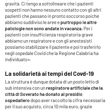
PROGETTI
SPECIALI
gravità. Ci tengo a sottolineare che i pazienti
sospetti non hanno nessuno contatto con gli altri
Buona Sanità Calabria
pazienti che passano in pronto soccorso poiché
abbiamo suddiviso le aree e
purtroppo le altre
patologie non sono andate in vacanza.
Per i
LA
CALABRIAVISIONE
pazienti con insufficienza respiratoria grave
abbiamo un respiratore e con gli anestesisti
Destinazioni
possiamo stabilizzare il paziente e poi trasferirlo
negli ospedale Covid che la Regione Calabria ha
Eventi
individuato».
Food
La solidarietà ai tempi del Covd-19
La struttura è dunque dotata di un posto letto di
Storie
sub intensiva con un
respiratore artificiale che la
città di Soverato ha donato al presidio
ospedaliero
dopo aver raccolto la cifra necessaria
LAC
NETWORK
per il suo acquisto, circa 10 mila euro, grazie