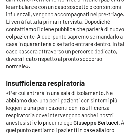
le ambulanze con un caso sospetto o con sintomi
influenzali, vengono accompagnati nel pre-triage.
Lì verrà fatta la prima intervista. Dopodichè
EDIZIONI
LOCALI
contattiamo l’igiene pubblica che parlerà di nuovo
Catanzaro
col paziente. A quel punto sapremo se mandarlo a
casa in quarantena o se farlo entrare dentro. In tal
caso passerà attraverso un percorso dedicato,
Crotone
diversificato rispetto al pronto soccorso
normale».
Vibo Valentia
Reggio Calabria
Insufficienza respiratoria
«Per cui entrerà in una sala di isolamento. Ne
Cosenza
abbiamo due: una per i pazienti con sintomi più
leggeri e una per i pazienti con insufficienza
Lamezia Terme
respiratoria dove intervengono anche i nostri
anestesisti e lo pneumologo
Giuseppe Bertucci.
A
quel punto gestiamo i pazienti in base alla loro