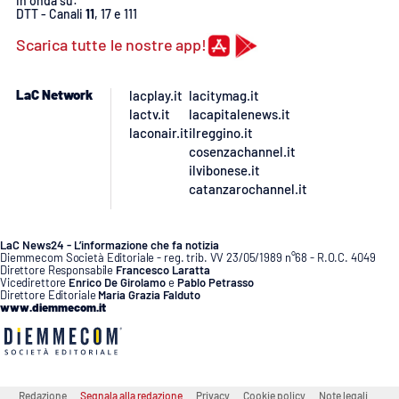
In onda su:
DTT - Canali
11
, 17 e 111
Scarica tutte le nostre app!
LaC Network
lacplay.it
lacitymag.it
lactv.it
lacapitalenews.it
laconair.it
ilreggino.it
cosenzachannel.it
ilvibonese.it
catanzarochannel.it
LaC News24 - L’informazione che fa notizia
Diemmecom Società Editoriale - reg. trib. VV 23/05/1989 n°68 - R.O.C. 4049
Direttore Responsabile
Francesco Laratta
Vicedirettore
Enrico De Girolamo
e
Pablo Petrasso
Direttore Editoriale
Maria Grazia Falduto
www.diemmecom.it
Redazione
Segnala alla redazione
Privacy
Cookie policy
Note legali