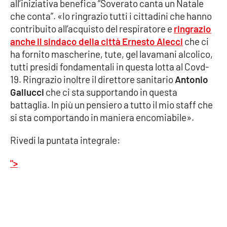
Lacplay.it
all’iniziativa benefica “Soverato canta un Natale
che conta”. «Io ringrazio tutti i cittadini che hanno
contribuito all’acquisto del respiratore e
ringrazio
Lactv.it
anche il sindaco della città
Ernesto Alecci
che ci
ha fornito mascherine, tute, gel lavamani alcolico,
Laconair.it
tutti presidi fondamentali in questa lotta al Covd-
19. Ringrazio inoltre il direttore sanitario
Antonio
Lacitymag.it
Gallucci
che ci sta supportando in questa
battaglia. In più un pensiero a tutto il mio staff che
Lacapitalenews.it
si sta comportando in maniera encomiabile».
Ilreggino.it
Rivedi la puntata integrale:
Cosenzachannel.it
">
Ilvibonese.it
Catanzarochannel.it