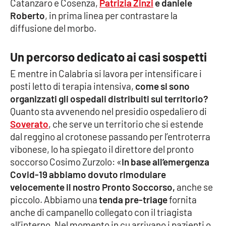
Catanzaro e Cosenza,
Patrizia Zinzi
e daniele
Parchi Marini Calabria
Roberto
, in prima linea per contrastare la
diffusione del morbo.
Leggendo Alvaro insieme
Un percorso dedicato ai casi sospetti
Imprese Di Calabria
E mentre in Calabria si lavora per intensificare i
posti letto di terapia intensiva,
come si sono
Le perfidie di Antonella Grippo
organizzati gli ospedali distribuiti sul territorio?
Quanto sta avvenendo nel presidio ospedaliero di
Venti di comunicazione
Soverato
, che serve un territorio che si estende
dal reggino al crotonese passando per l’entroterra
vibonese, lo ha spiegato il direttore del pronto
STREAMING
soccorso Cosimo Zurzolo: «
In base all’emergenza
LaC TV
Covid-19 abbiamo dovuto rimodulare
velocemente il nostro Pronto Soccorso,
anche se
LaC Network
piccolo. Abbiamo una
tenda pre-triage
fornita
anche di campanello collegato con il triagista
all’interno. Nel momento in cu arrivano i pazienti o
LaC OnAir