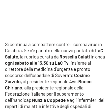
Cultura
Economia e Lavoro
Politica
Si continua a combattere contro il coronavirus in
Sanità
Calabria. Se n’è parlato nella nuova puntata di
LaC
Salute
, la rubrica curata da
Rossella Galati
in onda
Società
ogni sabato alle 15.30 su LaC Tv
, insieme al
direttore della medicina d'urgenza e pronto
Sport
soccorso dell'ospedale di Soverato
Cosimo
Zurzolo
, al presidente regionale Avis
Rocco
Chiriano
, alla presidente regionale della
RUBRICHE
Federazione italiana per il superamento
dell’handicap
Nunzia Coppedè
e agli infermieri dei
Good Morning Vietnam
reparti di malattie infettive degli ospedali di