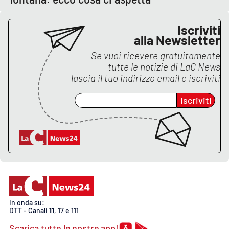
PROGETTI
SPECIALI
Buona Sanità Calabria
Iscriviti
alla Newsletter
Se vuoi ricevere gratuitamente
LA
tutte le notizie di
LaC News
CALABRIAVISIONE
lascia il tuo indirizzo email e iscriviti
Destinazioni
Iscriviti
Eventi
Food
Storie
In onda su:
LAC
NETWORK
DTT - Canali
11
, 17 e 111
Scarica tutte le nostre app!