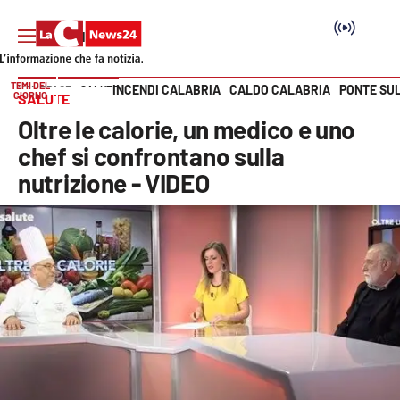
TEMI DEL
INCENDI CALABRIA
CALDO CALABRIA
PONTE SU
HOME PAGE
SALUTE
GIORNO
SALUTE
Vai
Oltre le calorie, un medico e uno
SEZIONI
chef si confrontano sulla
nutrizione - VIDEO
Cronaca
Politica
Attualità
Economia e lavoro
Italia Mondo