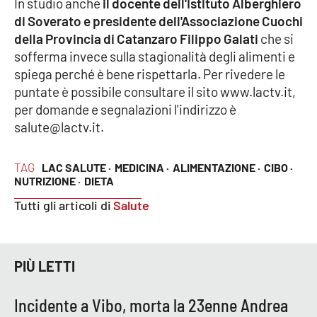
In studio anche
il docente dell'Istituto Alberghiero
Parchi Marini Calabria
di Soverato e presidente dell'Associazione Cuochi
della Provincia di Catanzaro Filippo Galati
che si
Leggendo Alvaro insieme
sofferma invece sulla stagionalità degli alimenti e
spiega perché è bene rispettarla. Per rivedere le
Imprese Di Calabria
puntate è possibile consultare il sito www.lactv.it,
per domande e segnalazioni l'indirizzo è
Le perfidie di Antonella Grippo
salute@lactv.it.
Venti di comunicazione
TAG
LAC SALUTE ·
MEDICINA ·
ALIMENTAZIONE ·
CIBO ·
NUTRIZIONE ·
DIETA
Tutti gli articoli di
Salute
STREAMING
LaC TV
PIÙ LETTI
LaC Network
Incidente a Vibo, morta la 23enne Andrea
LaC OnAir