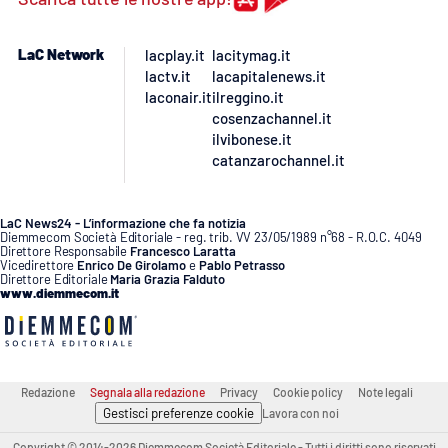
Lacplay.it
Lactv.it
LaC Network
lacplay.it
lacitymag.it
lactv.it
lacapitalenews.it
laconair.it
ilreggino.it
Laconair.it
cosenzachannel.it
ilvibonese.it
Lacitymag.it
catanzarochannel.it
Lacapitalenews.it
LaC News24 - L’informazione che fa notizia
Diemmecom Società Editoriale - reg. trib. VV 23/05/1989 n°68 - R.O.C. 4049
Direttore Responsabile
Francesco Laratta
Ilreggino.it
Vicedirettore
Enrico De Girolamo
e
Pablo Petrasso
Direttore Editoriale
Maria Grazia Falduto
www.diemmecom.it
Cosenzachannel.it
Ilvibonese.it
Redazione
Segnala alla redazione
Privacy
Cookie policy
Note legali
Catanzarochannel.it
Gestisci preferenze cookie
Lavora con noi
Copyright © 2014-2026 Diemmecom Società Editoriale - Tutti i diritti sono riservati