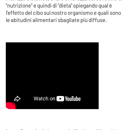
"nutrizione" e quindi di "dieta" spiegando qual è
l'effetto del cibo sul nostro organismo e quali sono
Cultura
le abitudini alimentari sbagliate più diffuse.
Economia e Lavoro
Politica
Sanità
Società
Sport
RUBRICHE
Good Morning Vietnam