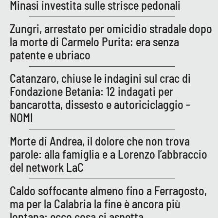
Minasi investita sulle strisce pedonali
Zungri, arrestato per omicidio stradale dopo
EDIZIONI
LOCALI
la morte di Carmelo Purita: era senza
patente e ubriaco
Catanzaro
Catanzaro, chiuse le indagini sul crac di
Crotone
Fondazione Betania: 12 indagati per
bancarotta, dissesto e autoriciclaggio -
Vibo Valentia
NOMI
Reggio Calabria
Morte di Andrea, il dolore che non trova
parole: alla famiglia e a Lorenzo l’abbraccio
Cosenza
del network LaC
Lamezia Terme
Caldo soffocante almeno fino a Ferragosto,
ma per la Calabria la fine è ancora più
lontana: ecco cosa ci aspetta