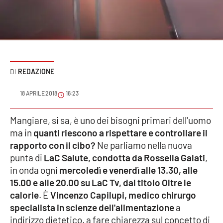
Sanità
Sport
Cultura
REDAZIONE
Podcast
18 APRILE 2018
16:23
Meteo
Mangiare, si sa, è uno dei bisogni primari dell'uomo
ma in
quanti riescono a rispettare e controllare il
Editoriali
rapporto con il cibo?
Ne parliamo nella nuova
punta di
LaC Salute, condotta da Rossella Galati
,
in onda ogni
mercoledì e venerdì alle 13.30, alle
VIDEO
15.00 e alle 20.00 su LaC Tv, dal titolo Oltre le
Ambiente
calorie
. È
Vincenzo Capilupi, medico chirurgo
specialista in scienze dell'alimentazione
a
Cronaca
indirizzo dietetico, a fare chiarezza sul concetto di