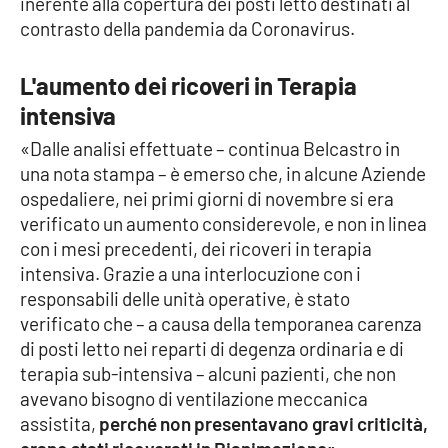
inerente alla copertura dei posti letto destinati al
contrasto della pandemia da Coronavirus.
Cultura
L'aumento dei ricoveri in Terapia
Economia e Lavoro
intensiva
Politica
«Dalle analisi effettuate – continua Belcastro in
una nota stampa – è emerso che, in alcune Aziende
Sanità
ospedaliere, nei primi giorni di novembre si era
verificato un aumento considerevole, e non in linea
Società
con i mesi precedenti, dei ricoveri in terapia
intensiva. Grazie a una interlocuzione con i
responsabili delle unità operative, è stato
Sport
verificato che – a causa della temporanea carenza
di posti letto nei reparti di degenza ordinaria e di
terapia sub-intensiva – alcuni pazienti, che non
RUBRICHE
avevano bisogno di ventilazione meccanica
Good Morning Vietnam
assistita,
perché non presentavano gravi criticità,