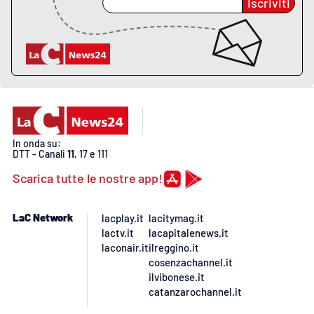
Iscriviti
Lacplay.it
Lactv.it
Laconair.it
Lacitymag.it
In onda su:
Lacapitalenews.it
DTT - Canali
11
, 17 e 111
Scarica tutte le nostre app!
Ilreggino.it
Cosenzachannel.it
LaC Network
lacplay.it
lacitymag.it
lactv.it
lacapitalenews.it
laconair.it
ilreggino.it
Ilvibonese.it
cosenzachannel.it
ilvibonese.it
Catanzarochannel.it
catanzarochannel.it