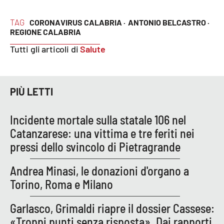
TAG
CORONAVIRUS CALABRIA ·
ANTONIO BELCASTRO ·
REGIONE CALABRIA
EDIZIONI
LOCALI
Tutti gli articoli di
Salute
Catanzaro
Crotone
PIÙ LETTI
Vibo Valentia
Incidente mortale sulla statale 106 nel
Catanzarese: una vittima e tre feriti nei
Reggio Calabria
pressi dello svincolo di Pietragrande
Cosenza
Andrea Minasi, le donazioni d'organo a
Torino, Roma e Milano
Lamezia Terme
Garlasco, Grimaldi riapre il dossier Cassese:
«Troppi punti senza risposta». Dai rapporti