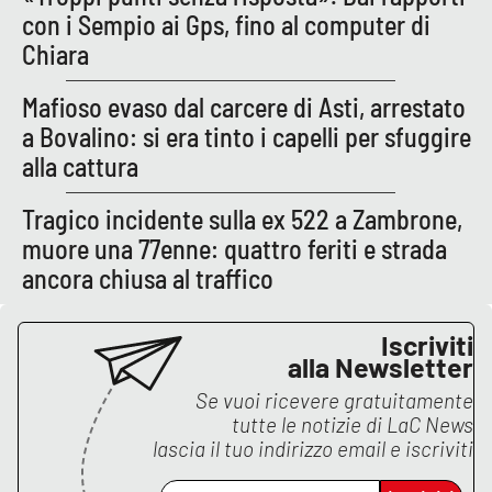
PROGETTI
SPECIALI
con i Sempio ai Gps, fino al computer di
Chiara
Buona Sanità Calabria
Mafioso evaso dal carcere di Asti, arrestato
a Bovalino: si era tinto i capelli per sfuggire
LA
CALABRIAVISIONE
alla cattura
Destinazioni
Tragico incidente sulla ex 522 a Zambrone,
muore una 77enne: quattro feriti e strada
Eventi
ancora chiusa al traffico
Food
Iscriviti
Storie
alla Newsletter
Se vuoi ricevere gratuitamente
tutte le notizie di
LaC News
LAC
lascia il tuo indirizzo email e iscriviti
NETWORK