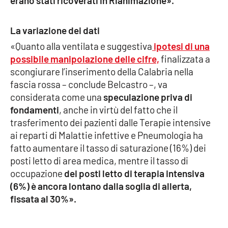
erano stati ricoverati in Rianimazione».
Parchi Marini Calabria
La variazione dei dati
Leggendo Alvaro insieme
«Quanto alla ventilata e suggestiva
ipotesi di una
possibile manipolazione delle cifre,
finalizzata a
Imprese Di Calabria
scongiurare l’inserimento della Calabria nella
fascia rossa – conclude Belcastro –, va
Le perfidie di Antonella Grippo
considerata come una
speculazione priva di
fondamenti
, anche in virtù del fatto che il
Venti di comunicazione
trasferimento dei pazienti dalle Terapie intensive
ai reparti di Malattie infettive e Pneumologia ha
fatto aumentare il tasso di saturazione (16%) dei
STREAMING
posti letto di area medica, mentre il tasso di
occupazione
dei posti letto di terapia intensiva
LaC TV
(6%) è ancora lontano dalla soglia di allerta,
fissata al 30%».
LaC Network
LaC OnAir