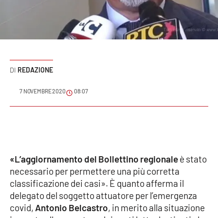
Sanità
Sport
Cultura
REDAZIONE
Podcast
7 NOVEMBRE 2020
08:07
Meteo
Editoriali
«L’aggiornamento del Bollettino regionale
è stato
VIDEO
necessario per permettere una più corretta
classificazione dei casi». È quanto afferma il
Ambiente
delegato del soggetto attuatore per l’emergenza
covid,
Antonio Belcastro
, in merito alla situazione
Cronaca