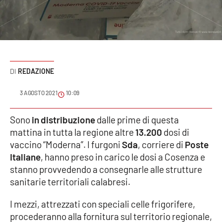
Sanità
Sport
Cultura
REDAZIONE
Podcast
3 AGOSTO 2021
10:09
Meteo
Sono
in distribuzione
dalle prime di questa
mattina in tutta la regione altre
13.200
dosi di
Editoriali
vaccino “Moderna”. I furgoni
Sda
, corriere di
Poste
Italiane
, hanno preso in carico le dosi a Cosenza e
stanno provvedendo a consegnarle alle strutture
VIDEO
sanitarie territoriali calabresi.
Ambiente
I mezzi, attrezzati con speciali celle frigorifere,
procederanno alla fornitura sul territorio regionale,
Cronaca