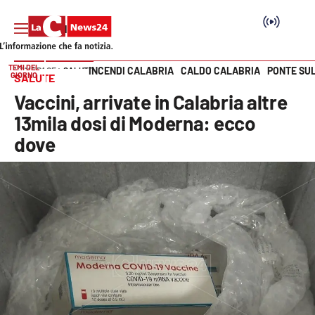
TEMI DEL
INCENDI CALABRIA
CALDO CALABRIA
PONTE SU
HOME PAGE
SALUTE
GIORNO
SALUTE
Vai
Vaccini, arrivate in Calabria altre
SEZIONI
13mila dosi di Moderna: ecco
dove
Cronaca
Politica
Attualità
Economia e lavoro
Italia Mondo