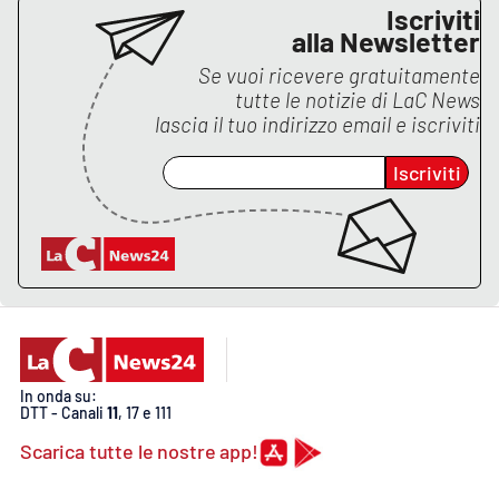
Iscriviti
alla Newsletter
Se vuoi ricevere gratuitamente
EDIZIONI
LOCALI
tutte le notizie di
LaC News
lascia il tuo indirizzo email e iscriviti
Catanzaro
Iscriviti
Crotone
Vibo Valentia
Reggio Calabria
Cosenza
In onda su:
DTT - Canali
11
, 17 e 111
Lamezia Terme
Scarica tutte le nostre app!