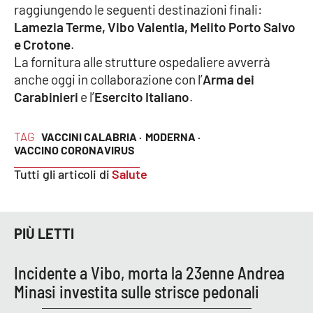
raggiungendo le seguenti destinazioni finali:
Lamezia Terme, Vibo Valentia, Melito Porto Salvo
Cultura
e Crotone
.
La fornitura alle strutture ospedaliere avverrà
Economia e Lavoro
anche oggi in collaborazione con l’
Arma dei
Carabinieri
e l’
Esercito Italiano
.
Politica
TAG
Sanità
VACCINI CALABRIA ·
MODERNA ·
VACCINO CORONAVIRUS
Società
Tutti gli articoli di
Salute
Sport
PIÙ LETTI
RUBRICHE
Incidente a Vibo, morta la 23enne Andrea
Minasi investita sulle strisce pedonali
Good Morning Vietnam