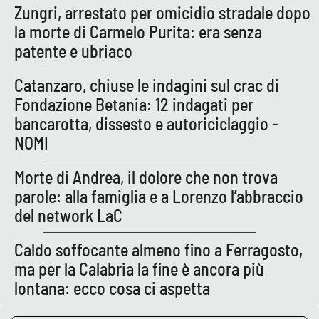
Zungri, arrestato per omicidio stradale dopo
Parchi Marini Calabria
la morte di Carmelo Purita: era senza
patente e ubriaco
Leggendo Alvaro insieme
Catanzaro, chiuse le indagini sul crac di
Imprese Di Calabria
Fondazione Betania: 12 indagati per
bancarotta, dissesto e autoriciclaggio -
Le perfidie di Antonella Grippo
NOMI
Venti di comunicazione
Morte di Andrea, il dolore che non trova
parole: alla famiglia e a Lorenzo l’abbraccio
del network LaC
STREAMING
LaC TV
Caldo soffocante almeno fino a Ferragosto,
ma per la Calabria la fine è ancora più
LaC Network
lontana: ecco cosa ci aspetta
LaC OnAir