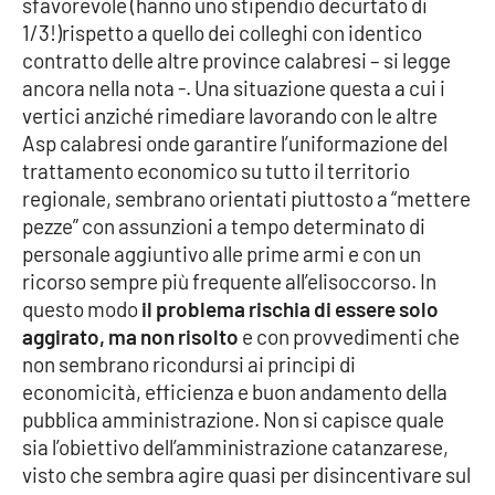
sfavorevole (hanno uno stipendio decurtato di
PROGETTI
SPECIALI
1/3!)rispetto a quello dei colleghi con identico
Buona Sanità Calabria
contratto delle altre province calabresi – si legge
ancora nella nota -. Una situazione questa a cui i
vertici anziché rimediare lavorando con le altre
LA
Asp calabresi onde garantire l’uniformazione del
CALABRIAVISIONE
trattamento economico su tutto il territorio
Destinazioni
regionale, sembrano orientati piuttosto a “mettere
pezze” con assunzioni a tempo determinato di
Eventi
personale aggiuntivo alle prime armi e con un
ricorso sempre più frequente all’elisoccorso. In
Food
questo modo
il problema rischia di essere solo
aggirato, ma non risolto
e con provvedimenti che
non sembrano ricondursi ai principi di
Storie
economicità, efficienza e buon andamento della
pubblica amministrazione. Non si capisce quale
sia l’obiettivo dell’amministrazione catanzarese,
LAC
NETWORK
visto che sembra agire quasi per disincentivare sul