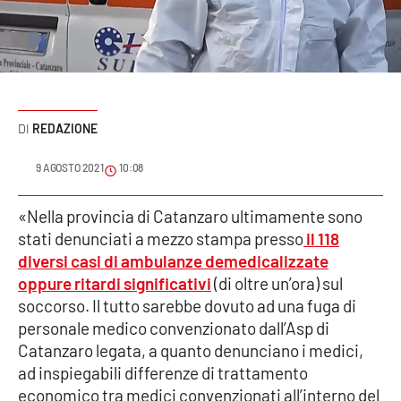
Sanità
Sport
Cultura
REDAZIONE
Podcast
9 AGOSTO 2021
10:08
Meteo
«Nella provincia di Catanzaro ultimamente sono
stati denunciati a mezzo stampa presso
il 118
Editoriali
diversi casi di ambulanze demedicalizzate
oppure ritardi significativi
(di oltre un’ora) sul
soccorso. Il tutto sarebbe dovuto ad una fuga di
VIDEO
personale medico convenzionato dall’Asp di
Ambiente
Catanzaro legata, a quanto denunciano i medici,
ad inspiegabili differenze di trattamento
Cronaca
economico tra medici convenzionati all’interno del