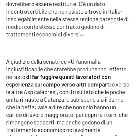
dovrebbero essere restituite. C’è un dato
incontrovertibile che non esiste altrove in Italia:
inspiegabilmente nella stessa regione categorie di
EDIZIONI
LOCALI
medici con lo stesso contratto godono di
trattamenti economici diversi».
Catanzaro
Crotone
A giudizio della senatrice «Un’anomalia
Vibo Valentia
ingiustificabile che starebbe producendo l’effetto
nefasto
di far fuggire questi lavoratori con
Reggio Calabria
esperienza sul campo verso altri comparti
o verso
le altre Asp calabresi, con il risultato che le poche
Cosenza
unità rimaste a Catanzaro subiscono sia il danno
che la beffa: vale a dire che non solo hanno un
Lamezia Terme
carico di lavoro maggiorato, per coprire i turni che
rimangono scoperti, ma anche godono di un
trattamento economico notevolmente