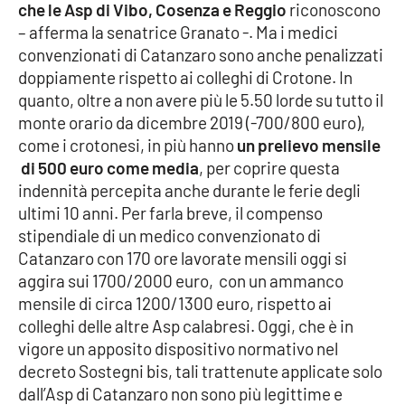
che le Asp di Vibo, Cosenza e Reggio
riconoscono
Parchi Marini Calabria
– afferma la senatrice Granato -. Ma i medici
convenzionati di Catanzaro sono anche penalizzati
Leggendo Alvaro insieme
doppiamente rispetto ai colleghi di Crotone. In
quanto, oltre a non avere più le 5.50 lorde su tutto il
Imprese Di Calabria
monte orario da dicembre 2019 (-700/800 euro),
come i crotonesi, in più hanno
un prelievo mensile
Le perfidie di Antonella Grippo
di 500 euro come media
, per coprire questa
indennità percepita anche durante le ferie degli
Venti di comunicazione
ultimi 10 anni. Per farla breve, il compenso
stipendiale di un medico convenzionato di
Catanzaro con 170 ore lavorate mensili oggi si
STREAMING
aggira sui 1700/2000 euro, con un ammanco
mensile di circa 1200/1300 euro, rispetto ai
LaC TV
colleghi delle altre Asp calabresi. Oggi, che è in
vigore un apposito dispositivo normativo nel
LaC Network
decreto Sostegni bis, tali trattenute applicate solo
dall’Asp di Catanzaro non sono più legittime e
LaC OnAir