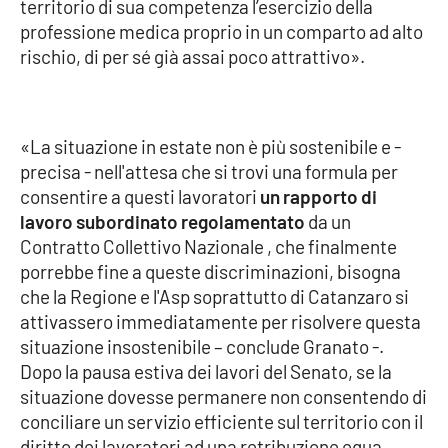
Lacplay.it
territorio di sua competenza l’esercizio della
professione medica proprio in un comparto ad alto
rischio, di per sé già assai poco attrattivo».
Lactv.it
Laconair.it
«La situazione in estate non è più sostenibile e -
Lacitymag.it
precisa - nell'attesa che si trovi una formula per
consentire a questi lavoratori
un rapporto di
Lacapitalenews.it
lavoro subordinato regolamentato
da un
Contratto Collettivo Nazionale , che finalmente
Ilreggino.it
porrebbe fine a queste discriminazioni, bisogna
che la Regione e l'Asp soprattutto di Catanzaro si
Cosenzachannel.it
attivassero immediatamente per risolvere questa
situazione insostenibile – conclude Granato -.
Ilvibonese.it
Dopo la pausa estiva dei lavori del Senato, se la
situazione dovesse permanere non consentendo di
Catanzarochannel.it
conciliare un servizio efficiente sul territorio con il
diritto dei lavoratori ad una retribuzione equa,