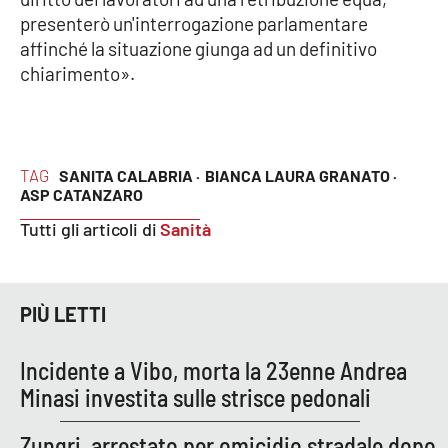
presenterò un'interrogazione parlamentare
APP
affinché la situazione giunga ad un definitivo
chiarimento».
Android
Apple
TAG
SANITA CALABRIA ·
BIANCA LAURA GRANATO ·
ASP CATANZARO
Tutti gli articoli di
Sanità
PIÙ LETTI
Incidente a Vibo, morta la 23enne Andrea
Minasi investita sulle strisce pedonali
Zungri, arrestato per omicidio stradale dopo