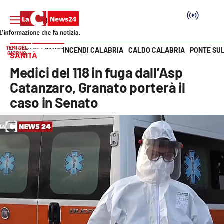
TEMI DEL
INCENDI CALABRIA
CALDO CALABRIA
PONTE SU
HOME PAGE
SANITÀ
GIORNO
SANITÀ
Vai
Medici del 118 in fuga dall’Asp
SEZIONI
Catanzaro, Granato porterà il
caso in Senato
Cronaca
Politica
Attualità
Economia e lavoro
Italia Mondo