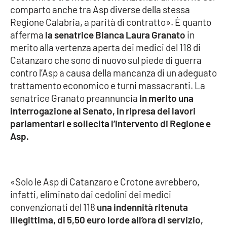
comparto anche tra Asp diverse della stessa
Regione Calabria, a parità di contratto». È quanto
Cultura
afferma
la senatrice Bianca Laura Granato
in
merito alla vertenza aperta dei medici del 118 di
Economia e Lavoro
Catanzaro che sono di nuovo sul piede di guerra
contro l’Asp a causa della mancanza di un adeguato
Politica
trattamento economico e turni massacranti. La
senatrice Granato preannuncia
in merito una
Sanità
interrogazione al Senato, in ripresa dei lavori
parlamentari e sollecita l’intervento di Regione e
Società
Asp.
Sport
«Solo le Asp di Catanzaro e Crotone avrebbero,
RUBRICHE
infatti, eliminato dai cedolini dei medici
convenzionati del 118
una indennità ritenuta
Good Morning Vietnam
illegittima, di 5,50 euro lorde all’ora di servizio,