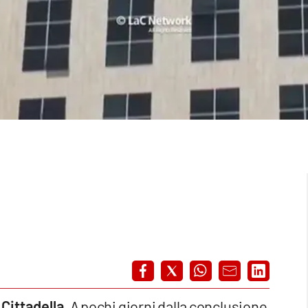
 Cittadella
. A pochi giorni dalla conclusione