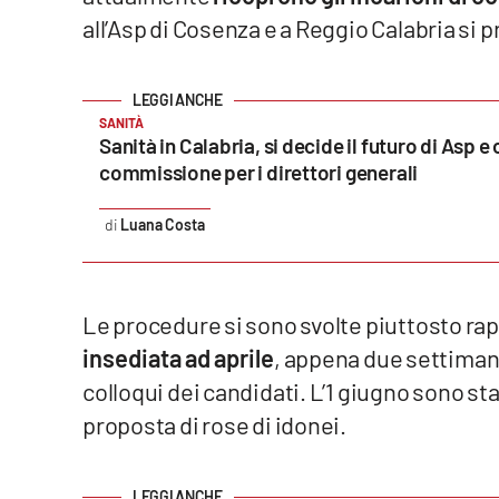
all’Asp di Cosenza e a Reggio Calabria si 
Reggio Calabria
Cosenza
SANITÀ
Sanità in Calabria, si decide il futuro di Asp 
Lamezia Terme
commissione per i direttori generali
Progetti
Luana Costa
speciali
Buona Sanità Calabria
Le procedure si sono svolte piuttosto r
La
insediata ad aprile
, appena due settimane f
Calabriavisione
colloqui dei candidati. L’1 giugno sono sta
Destinazioni
proposta di rose di idonei.
Eventi