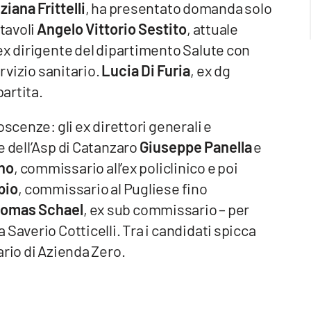
ziana Frittelli
, ha presentato domanda solo
 tavoli
Angelo Vittorio Sestito
, attuale
ex dirigente del dipartimento Salute con
ervizio sanitario.
Lucia Di Furia
, ex dg
partita.
oscenze: gli ex direttori generali e
e dell’Asp di Catanzaro
Giuseppe Panella
e
ano
, commissario all’ex policlinico e poi
pio
, commissario al Pugliese fino
omas Schael
, ex sub commissario – per
Saverio Cotticelli. Tra i candidati spicca
ario di Azienda Zero.