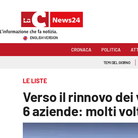
Sezioni
ENGLISH VERSION
Cronaca
CRONACA
POLITICA
AT
Politica
TEMI DEL GIORNO
Attualità
LE LISTE
Economia e lavoro
Verso il rinnovo dei 
Italia Mondo
6 aziende: molti vo
Sanità
Sport