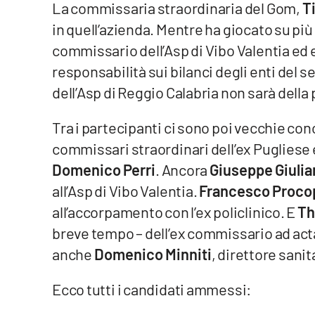
La commissaria straordinaria del Gom,
Ti
Cosenzachannel.it
in quell’azienda. Mentre ha giocato su più
Ilvibonese.it
commissario dell’Asp di Vibo Valentia ed 
responsabilità sui bilanci degli enti del s
Catanzarochannel.it
dell’Asp di Reggio Calabria non sarà della 
App
Tra i partecipanti ci sono poi vecchie con
commissari straordinari dell’ex Pugliese 
Android
Domenico Perri
. Ancora
Giuseppe Giuli
Apple
all’Asp di Vibo Valentia.
Francesco Proco
all’accorpamento con l’ex policlinico. E
Th
breve tempo – dell’ex commissario ad acta 
anche
Domenico Minniti
, direttore sanit
Vai
Ecco tutti i candidati ammessi: