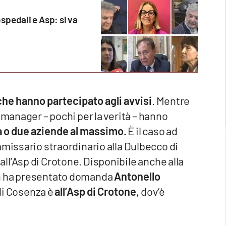
ospedali e Asp: si va
he hanno partecipato agli avvisi
. Mentre
 manager – pochi per la verità – hanno
 o due aziende al massimo.
È il caso ad
mmissario straordinario alla Dulbecco di
l’Asp di Crotone. Disponibile anche alla
on ha presentato domanda
Antonello
 di Cosenza è
all’Asp di Crotone
, dov’è