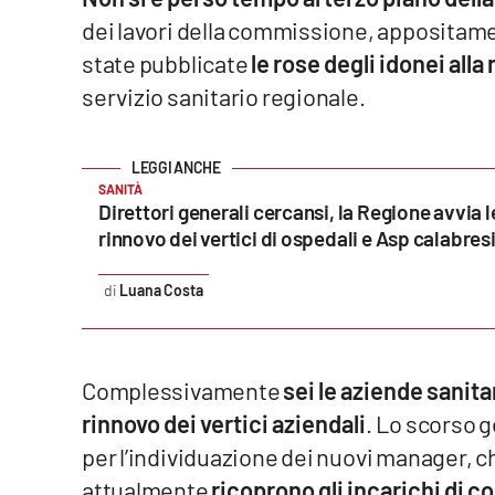
dei lavori della commissione, appositamen
Venti di comunicazione
state pubblicate
le rose degli idonei all
servizio sanitario regionale.
Streaming
LaC TV
SANITÀ
LaC Network
Direttori generali cercansi, la Regione avvia l
rinnovo dei vertici di ospedali e Asp calabres
LaC OnAir
Luana Costa
Edizioni
locali
Catanzaro
Complessivamente
sei le aziende sanita
rinnovo dei vertici aziendali
. Lo scorso g
Crotone
per l’individuazione dei nuovi manager, c
attualmente
ricoprono gli incarichi di 
Vibo Valentia