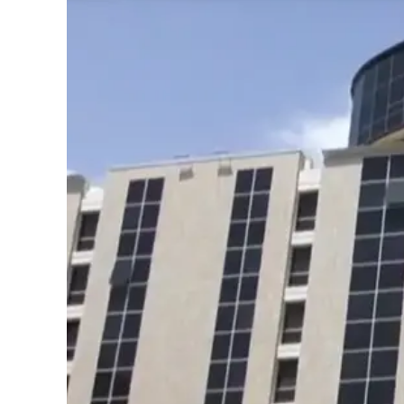
Cultura
Podcast
Meteo
Editoriali
Video
Ambiente
Cronaca
Cultura
Economia e Lavoro