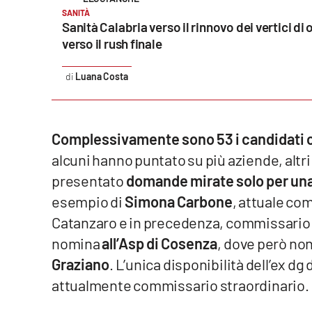
Food
SANITÀ
Sanità Calabria verso il rinnovo dei vertici di 
verso il rush finale
Storie
Luana Costa
LaC
Network
Lacplay.it
Complessivamente sono 53 i candidati c
alcuni hanno puntato su più aziende, altri
Lactv.it
presentato
domande mirate solo per una
Laconair.it
esempio di
Simona Carbone
, attuale co
Catanzaro e in precedenza, commissario al
Lacitymag.it
nomina
all’Asp di Cosenza
, dove però n
Lacapitalenews.it
Graziano
. L’unica disponibilità dell’ex dg
attualmente commissario straordinario.
Ilreggino.it