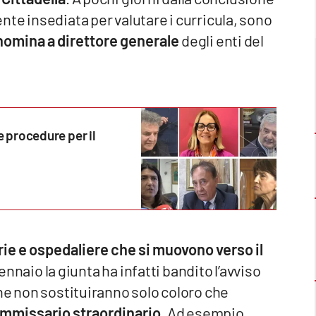
te insediata per valutare i curricula, sono
a nomina a direttore generale
degli enti del
e procedure per il
i
rie e ospedaliere che si muovono verso il
ennaio la giunta ha infatti bandito l’avviso
he non sostituiranno solo coloro che
commissario straordinario
. Ad esempio,