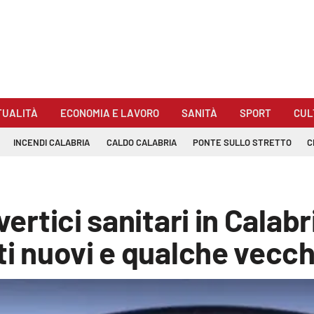
TUALITÀ
ECONOMIA E LAVORO
SANITÀ
SPORT
CUL
INCENDI CALABRIA
CALDO CALABRIA
PONTE SULLO STRETTO
C
vertici sanitari in Calab
lti nuovi e qualche vec