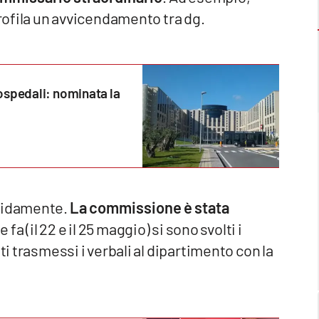
profila un avvicendamento tra dg.
e ospedali: nominata la
apidamente.
La commissione è stata
a (il 22 e il 25 maggio) si sono svolti i
ti trasmessi i verbali al dipartimento con la