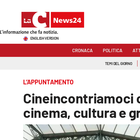
Sezioni
ENGLISH VERSION
Cronaca
CRONACA
POLITICA
AT
Politica
TEMI DEL GIORNO
Attualità
L’APPUNTAMENTO
Economia e lavoro
Cineincontriamoci c
Italia Mondo
cinema, cultura e gr
Sanità
Sport