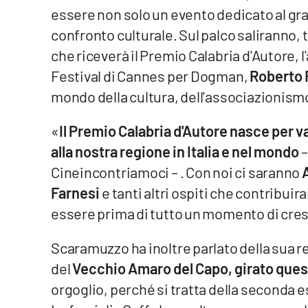
essere non solo un evento dedicato al g
Reggio Calabria
confronto culturale. Sul palco saliranno, tra
che riceverà il Premio Calabria d'Autore, l
Cosenza
Festival di Cannes per Dogman,
Roberto 
mondo della cultura, dell'associazionismo
Lamezia Terme
«
Il Premio Calabria d'Autore nasce per v
Progetti
alla nostra regione in Italia e nel mondo
–
speciali
Cineincontriamoci – . Con noi ci saranno
Buona Sanità Calabria
Farnesi
e tanti altri ospiti che contribui
essere prima di tutto un momento di cres
La
Calabriavisione
Scaramuzzo ha inoltre parlato della sua r
Destinazioni
del
Vecchio Amaro del Capo, girato ques
Eventi
orgoglio, perché si tratta della seconda 