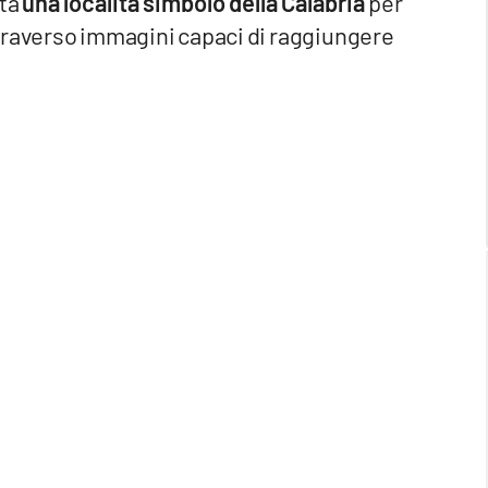
lta
una località simbolo della Calabria
per
traverso immagini capaci di raggiungere