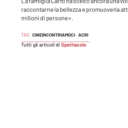
La famiglia Caffo ha scelto ancora una vo
Food
raccontarne la bellezza e promuoverla at
milioni di persone».
Storie
TAG
CINEINCONTRIAMOCI ·
ACRI
LaC
Network
Tutti gli articoli di
Spettacolo
Lacplay.it
Lactv.it
Laconair.it
Lacitymag.it
Lacapitalenews.it
Ilreggino.it