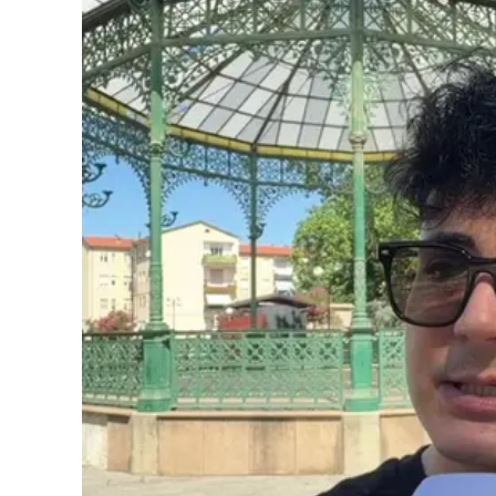
Cultura
Podcast
Meteo
Editoriali
Video
Ambiente
Cronaca
Cultura
Economia e Lavoro