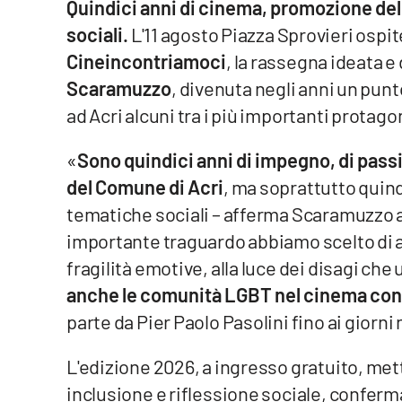
Quindici anni di cinema, promozione del 
sociali.
L'11 agosto Piazza Sprovieri ospit
Venti di comunicazione
Cineincontriamoci
, la rassegna ideata e
Scaramuzzo
, divenuta negli anni un punt
Streaming
ad Acri alcuni tra i più importanti protago
LaC TV
«
Sono quindici anni di impegno, di passi
LaC Network
del Comune di Acri
, ma soprattutto quind
LaC OnAir
tematiche sociali – afferma Scaramuzzo ai
importante traguardo abbiamo scelto di a
Edizioni
fragilità emotive, alla luce dei disagi ch
locali
anche le comunità LGBT nel cinema c
Catanzaro
parte da Pier Paolo Pasolini fino ai giorni 
Crotone
L'edizione 2026, a ingresso gratuito, mett
inclusione e riflessione sociale, confer
Vibo Valentia