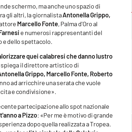
rande schermo, ma anche uno spazio di
 gli altri, la giornalista
Antonella Grippo,
'attore
Marcello Fonte
, Palma d'Oro al
Farnesi
e numerosi rappresentanti del
 e dello spettacolo.
alorizzare quei calabresi che danno lustro
 spiega il direttore artistico di
Antonella Grippo, Marcello Fonte, Roberto
ranno ad arricchire una serata che vuole
cita e condivisione».
ecente partecipazione allo spot nazionale
t'anno a Pizzo
: «Per me è motivo di grande
esperienza dopo quella realizzata a Tropea.