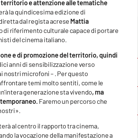
territorio e attenzione alle tematiche
erà la quindicesima edizione di
 diretta dal regista acrese
Mattia
o di riferimento culturale capace di portare
nisti del cinema italiano.
one e di promozione del territorio, quindi
ici anni di sensibilizzazione verso
 nostri microfoni – . Per questo
ffrontare temi molto sentiti, come le
e un'intera generazione sta vivendo
, ma
ontemporaneo.
Faremo un percorso che
nostri».
erà al centro il rapporto tra cinema,
mando la vocazione della manifestazione a