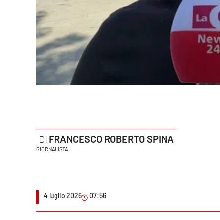
Politica
Sanità
Società
Sport
Rubriche
Good Morning Vietnam
FRANCESCO ROBERTO SPINA
Parchi Marini Calabria
GIORNALISTA
Leggendo Alvaro insieme
Imprese Di Calabria
4 luglio 2026
07:56
Le perfidie di Antonella Grippo