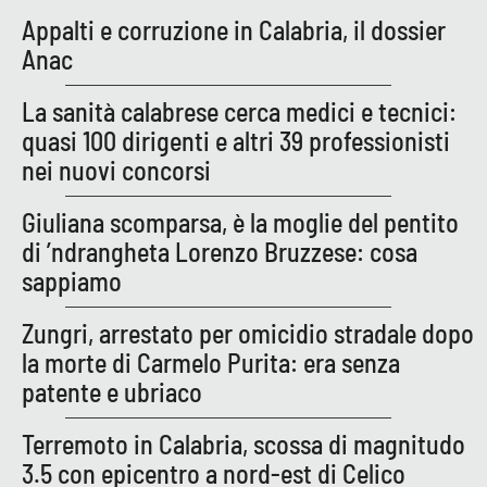
Appalti e corruzione in Calabria, il dossier
Anac
EDIZIONI
LOCALI
La sanità calabrese cerca medici e tecnici:
Catanzaro
quasi 100 dirigenti e altri 39 professionisti
nei nuovi concorsi
Crotone
Giuliana scomparsa, è la moglie del pentito
Vibo Valentia
di ’ndrangheta Lorenzo Bruzzese: cosa
sappiamo
Reggio Calabria
Zungri, arrestato per omicidio stradale dopo
Cosenza
la morte di Carmelo Purita: era senza
patente e ubriaco
Lamezia Terme
Terremoto in Calabria, scossa di magnitudo
3.5 con epicentro a nord-est di Celico