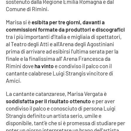
sostenuto dalla Regione Emilia Romagna e dal
Comune di Rimini.
Cultura
Marisa si è
esibita per tre giorni, davanti a
Economia e Lavoro
commissioni formate da produttori e discografici
tra i più importanti d'Italia e migliaia di spettatori,
Politica
al Teatro degli Atti e all'Arena degli Agostiniani
prima di arrivare ad esibirsi l'ultima serata per la
Sanità
finale e la finalissima all' Arena Francesca da
Rimini dove
ha vinto
e condiviso il palco con il
Società
cantante calabrese Luigi Strangis vincitore di
Amici.
Sport
La cantante catanzarese, Marisa Vergata è
soddisfatta per il risultato ottenuto
e per aver
condiviso il palco e conosciuto di persona Luigi
RUBRICHE
Strangis definito un artista serio, umile e
Good Morning Vietnam
disponibile, tant'è che si è promessa di studiare per
poter un giorno interpretare un brano dell'artista.