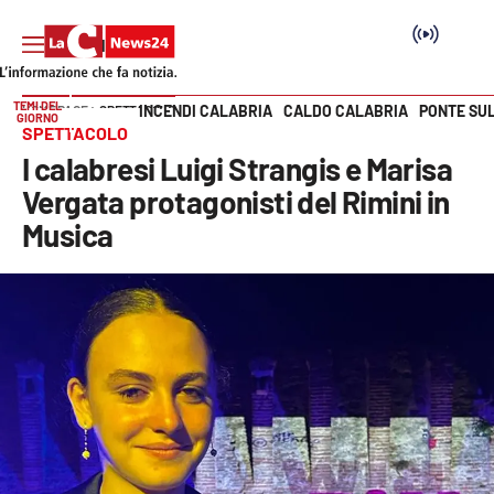
TEMI DEL
INCENDI CALABRIA
CALDO CALABRIA
PONTE SU
HOME PAGE
SPETTACOLO
GIORNO
Vai
SPETTACOLO
I calabresi Luigi Strangis e Marisa
SEZIONI
Vergata protagonisti del Rimini in
Musica
Cronaca
Politica
Attualità
Economia e lavoro
Italia Mondo