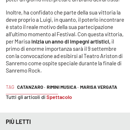
Parchi Marini Calabria
Inoltre, ha confidato che parte della sua vittoria la
deve proprio a Luigi, in quanto, il poterlo incontrare
Leggendo Alvaro insieme
è stato il reale motivo della sua partecipazione
all'ultimo momento al Festival. Con questa vittoria,
Imprese Di Calabria
per Marisa
inizia un anno di impegni artistici,
il
primo di enorme importanza sarà il 9 settembre
Le perfidie di Antonella Grippo
con la convocazione ad esibirsi al Teatro Ariston di
Sanremo come ospite speciale durante la finale di
Venti di comunicazione
Sanremo Rock.
TAG
STREAMING
CATANZARO ·
RIMINI MUSICA ·
MARISA VERGATA
Tutti gli articoli di
Spettacolo
LaC TV
LaC Network
PIÙ LETTI
LaC OnAir