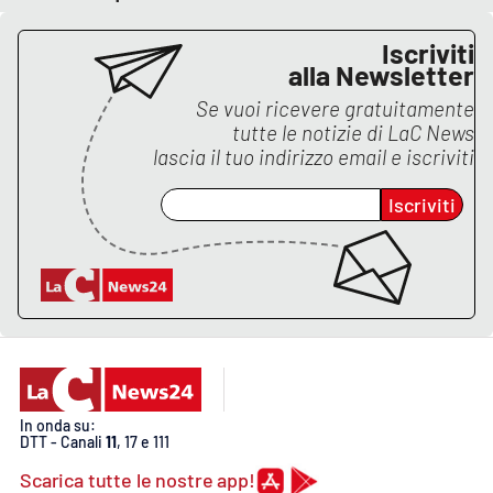
PROGETTI
SPECIALI
Iscriviti
Buona Sanità Calabria
alla Newsletter
Se vuoi ricevere gratuitamente
tutte le notizie di
LaC News
LA
CALABRIAVISIONE
lascia il tuo indirizzo email e iscriviti
Destinazioni
Iscriviti
Eventi
Food
Storie
In onda su:
DTT - Canali
11
, 17 e 111
LAC
NETWORK
Scarica tutte le nostre app!