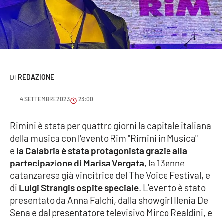
Sanità
Sport
Cultura
REDAZIONE
Podcast
4 SETTEMBRE 2023
23:00
Meteo
Rimini è stata per quattro giorni la capitale italiana
Editoriali
della musica con l'evento Rim "Rimini in Musica"
e
la Calabria è stata protagonista grazie alla
partecipazione di Marisa Vergata
, la 13enne
VIDEO
catanzarese già vincitrice del The Voice Festival, e
di
Luigi Strangis ospite speciale
. L'evento è stato
Ambiente
presentato da Anna Falchi, dalla showgirl Ilenia De
Sena e dal presentatore televisivo Mirco Realdini, e
Cronaca