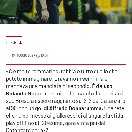
Sanità
Sport
Cultura
F.R. S.
Podcast
19 MAGGIO 2024
10:51
Meteo
«C’è molto rammarico, rabbia e tutto quello che
potete immaginare. Eravamo in semifinale,
Editoriali
mancava una manciata di secondi».
È deluso
Rolando Maran
al termine del match che ha visto il
suo Brescia essere raggiunto sul 2-2 dal Catanzaro
VIDEO
al 96’ con un
gol di Alfredo Donnarumma
. Una rete
Ambiente
che ha permesso ai giallorossi di allungare la sfida
play off fino al 120esimo, gara vinta poi dal
Cronaca
Catanzaro per 4-2.