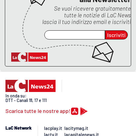
Lacplay.it
Se vuoi ricevere gratuitamente
tutte le notizie di
LaC News
Lactv.it
lascia il tuo indirizzo email e iscriviti
Laconair.it
Iscriviti
Lacitymag.it
Lacapitalenews.it
Ilreggino.it
Cosenzachannel.it
In onda su:
DTT - Canali
11
, 17 e 111
Ilvibonese.it
Scarica tutte le nostre app!
Catanzarochannel.it
LaC Network
lacplay.it
lacitymag.it
lactv.it
lacapitalenews.it