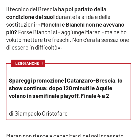
Parchi Marini Calabria
Il tecnico del Brescia
ha poi parlato della
condizione dei suoi
durante la sfida e delle
Leggendo Alvaro insieme
sostituzioni: «
Moncini e Bianchi non ne avevano
più?
Forse Bianchi si - aggiunge Maran - ma ne ho
Imprese Di Calabria
voluto mettere tre freschi. Non c’era la sensazione
di essere in difficoltà».
Le perfidie di Antonella Grippo
↓
LEGGI ANCHE
Venti di comunicazione
Spareggi promozione | Catanzaro-Brescia, lo
show continua: dopo 120 minuti le Aquile
STREAMING
volano in semifinale playoff. Finale 4 a 2
LaC TV
di Giampaolo Cristofaro
LaC Network
Maran non riesce a capacitarsi del gol incassato
LaC OnAir