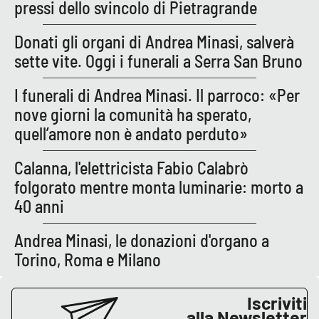
PROGETTI
pressi dello svincolo di Pietragrande
SPECIALI
Buona Sanità Calabria
Donati gli organi di Andrea Minasi, salverà
sette vite. Oggi i funerali a Serra San Bruno
LA
I funerali di Andrea Minasi. Il parroco: «Per
CALABRIAVISIONE
nove giorni la comunità ha sperato,
Destinazioni
quell’amore non è andato perduto»
Eventi
Calanna, l'elettricista Fabio Calabrò
folgorato mentre monta luminarie: morto a
Food
40 anni
Storie
Andrea Minasi, le donazioni d'organo a
Torino, Roma e Milano
LAC
NETWORK
Iscriviti
alla Newsletter