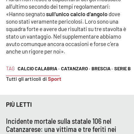
all’ultimo secondo dei tempi regolamentari:
«Hanno segnato
sull’unico calcio d’angolo
dove
sono stati veramente pericolosi. Loro sono una
EDIZIONI
LOCALI
squadra forte e avere due risultati su tre stavolta è
Catanzaro
stato un vantaggio. Nel supplementare abbiamo
avuto comunque ancora occasioni e forse c’era
anche un rigore per noi».
Crotone
Vibo Valentia
TAG
CALCIO CALABRIA ·
CATANZARO ·
BRESCIA ·
SERIE B
Tutti gli articoli di
Sport
Reggio Calabria
Cosenza
PIÙ LETTI
Lamezia Terme
Incidente mortale sulla statale 106 nel
Catanzarese: una vittima e tre feriti nei