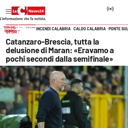
TEMI DEL
INCENDI CALABRIA
CALDO CALABRIA
PONTE SU
HOME PAGE
SPORT
GIORNO
SPORT
Vai
Catanzaro-Brescia, tutta la
SEZIONI
delusione di Maran: «Eravamo a
pochi secondi dalla semifinale»
Cronaca
Politica
Attualità
Economia e lavoro
Italia Mondo