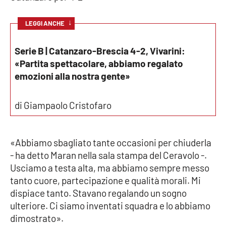
Cultura
↓
LEGGI ANCHE
Economia e Lavoro
Serie B | Catanzaro-Brescia 4-2, Vivarini:
«Partita spettacolare, abbiamo regalato
Politica
emozioni alla nostra gente»
Sanità
di Giampaolo Cristofaro
Società
«Abbiamo sbagliato tante occasioni per chiuderla
Sport
- ha detto Maran nella sala stampa del Ceravolo -.
Usciamo a testa alta, ma abbiamo sempre messo
tanto cuore, partecipazione e qualità morali. Mi
RUBRICHE
dispiace tanto. Stavano regalando un sogno
ulteriore. Ci siamo inventati squadra e lo abbiamo
Good Morning Vietnam
dimostrato».