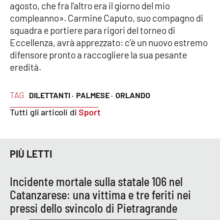
agosto, che fra l’altro era il giorno del mio
compleanno». Carmine Caputo, suo compagno di
squadra e portiere para rigori del torneo di
EDIZIONI
LOCALI
Eccellenza, avrà apprezzato: c’è un nuovo estremo
difensore pronto a raccogliere la sua pesante
Catanzaro
eredità.
Crotone
TAG
DILETTANTI ·
PALMESE ·
ORLANDO
Vibo Valentia
Tutti gli articoli di
Sport
Reggio Calabria
PIÙ LETTI
Cosenza
Incidente mortale sulla statale 106 nel
Lamezia Terme
Catanzarese: una vittima e tre feriti nei
pressi dello svincolo di Pietragrande