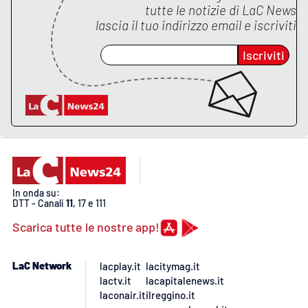
Lacplay.it
tutte le notizie di
LaC News
lascia il tuo indirizzo email e iscriviti
Lactv.it
Iscriviti
Laconair.it
Lacitymag.it
Lacapitalenews.it
Ilreggino.it
In onda su:
DTT - Canali
11
, 17 e 111
Cosenzachannel.it
Scarica tutte le nostre app!
Ilvibonese.it
LaC Network
lacplay.it
lacitymag.it
lactv.it
lacapitalenews.it
Catanzarochannel.it
laconair.it
ilreggino.it