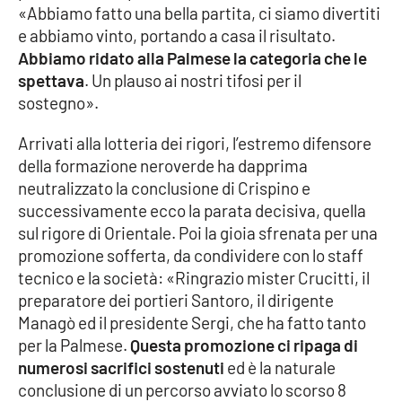
«Abbiamo fatto una bella partita, ci siamo divertiti
Parchi Marini Calabria
e abbiamo vinto, portando a casa il risultato.
Abbiamo ridato alla Palmese la categoria che le
Leggendo Alvaro insieme
spettava
. Un plauso ai nostri tifosi per il
sostegno».
Imprese Di Calabria
Arrivati alla lotteria dei rigori, l’estremo difensore
Le perfidie di Antonella Grippo
della formazione neroverde ha dapprima
neutralizzato la conclusione di Crispino e
Venti di comunicazione
successivamente ecco la parata decisiva, quella
sul rigore di Orientale. Poi la gioia sfrenata per una
promozione sofferta, da condividere con lo staff
STREAMING
tecnico e la società: «Ringrazio mister Crucitti, il
preparatore dei portieri Santoro, il dirigente
LaC TV
Managò ed il presidente Sergi, che ha fatto tanto
per la Palmese.
Questa promozione ci ripaga di
LaC Network
numerosi sacrifici sostenuti
ed è la naturale
conclusione di un percorso avviato lo scorso 8
LaC OnAir