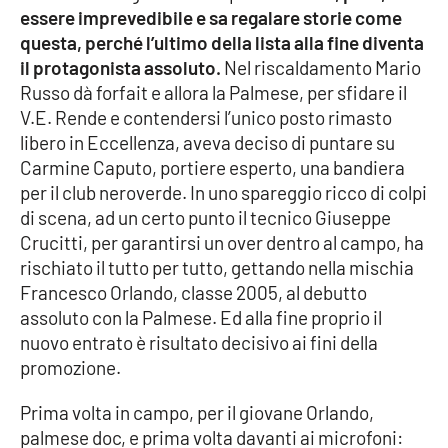
essere imprevedibile e sa regalare storie come
questa, perché l’ultimo della lista alla fine diventa
Cultura
il protagonista assoluto.
Nel riscaldamento Mario
Russo dà forfait e allora la Palmese, per sfidare il
Economia e Lavoro
V.E. Rende e contendersi l’unico posto rimasto
libero in Eccellenza, aveva deciso di puntare su
Politica
Carmine Caputo, portiere esperto, una bandiera
per il club neroverde. In uno spareggio ricco di colpi
Sanità
di scena, ad un certo punto il tecnico Giuseppe
Crucitti, per garantirsi un over dentro al campo, ha
Società
rischiato il tutto per tutto, gettando nella mischia
Francesco Orlando, classe 2005, al debutto
Sport
assoluto con la Palmese. Ed alla fine proprio il
nuovo entrato è risultato decisivo ai fini della
promozione.
RUBRICHE
Prima volta in campo, per il giovane Orlando,
Good Morning Vietnam
palmese doc, e prima volta davanti ai microfoni: