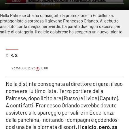
Sanità
Nella Palmese che ha conseguito la promozione in Eccellenza,
Sport
protagonista a sorpresa il giovane Francesco Orlando. Al debutto
assoluto con la maglia neroverde, ha parato due rigori decisivi per
salire di categoria. Il calcio calabrese ha scoperto un nuovo talento
Cultura
Podcast
R. S.
Meteo
23 MAGGIO 2023
16:00
Editoriali
Nella distinta consegnata al direttore di gara, il suo
nome era l’ultimo lista. Terzo portiere della
Palmese, dopo il titolare (Russo) e il vice (Caputo).
VIDEO
A conti fatti, Francesco Orlando avrebbe dovuto
Ambiente
assistere allo spareggio per salire in Eccellenza
dalla panchina, incitando i compagni e godendosi
così una bella giornata di sport
Cronaca
. Il calcio, però, sa