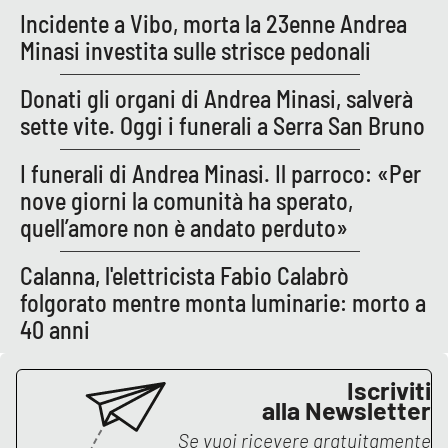
PROGETTI
SPECIALI
Incidente a Vibo, morta la 23enne Andrea
Minasi investita sulle strisce pedonali
Buona Sanità Calabria
Donati gli organi di Andrea Minasi, salverà
sette vite. Oggi i funerali a Serra San Bruno
LA
CALABRIAVISIONE
I funerali di Andrea Minasi. Il parroco: «Per
Destinazioni
nove giorni la comunità ha sperato,
quell’amore non è andato perduto»
Eventi
Calanna, l'elettricista Fabio Calabrò
Food
folgorato mentre monta luminarie: morto a
40 anni
Storie
Iscriviti
LAC
alla Newsletter
NETWORK
Se vuoi ricevere gratuitamente