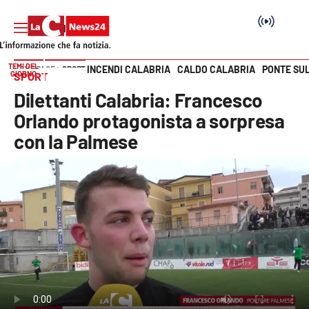
TEMI DEL
INCENDI CALABRIA
CALDO CALABRIA
PONTE SU
HOME PAGE
SPORT
GIORNO
SPORT
Vai
Dilettanti Calabria: Francesco
SEZIONI
Orlando protagonista a sorpresa
con la Palmese
Cronaca
Politica
Attualità
Economia e lavoro
Italia Mondo