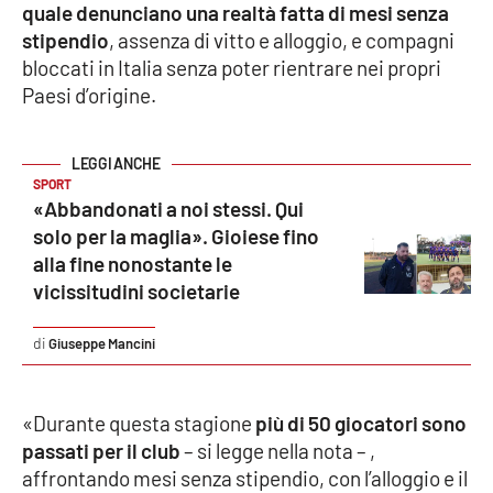
quale denunciano una realtà fatta di mesi senza
stipendio
, assenza di vitto e alloggio, e compagni
Cultura
bloccati in Italia senza poter rientrare nei propri
Paesi d’origine.
Economia e Lavoro
Politica
SPORT
«Abbandonati a noi stessi. Qui
Sanità
solo per la maglia». Gioiese fino
alla fine nonostante le
Società
vicissitudini societarie
Sport
Giuseppe Mancini
RUBRICHE
«Durante questa stagione
più di 50 giocatori sono
passati per il club
– si legge nella nota – ,
Good Morning Vietnam
affrontando mesi senza stipendio, con l’alloggio e il