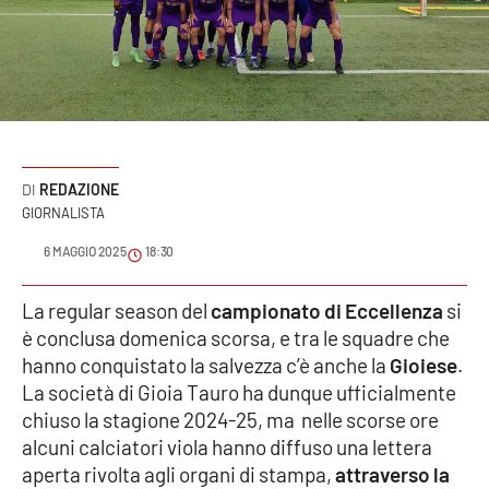
Sanità
Sport
Cultura
Podcast
REDAZIONE
GIORNALISTA
Meteo
6 MAGGIO 2025
18:30
Editoriali
La regular season del
campionato di Eccellenza
si
è conclusa domenica scorsa, e tra le squadre che
hanno conquistato la salvezza c’è anche la
Gioiese
.
VIDEO
La società di Gioia Tauro ha dunque ufficialmente
chiuso la stagione 2024-25, ma nelle scorse ore
Ambiente
alcuni calciatori viola hanno diffuso una lettera
aperta rivolta agli organi di stampa,
attraverso la
Cronaca