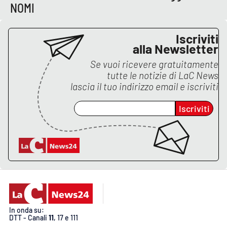
Lacplay.it
NOMI
Lactv.it
Iscriviti
alla Newsletter
Laconair.it
Se vuoi ricevere gratuitamente
tutte le notizie di
LaC News
Lacitymag.it
lascia il tuo indirizzo email e iscriviti
Lacapitalenews.it
Iscriviti
Ilreggino.it
Cosenzachannel.it
Ilvibonese.it
Catanzarochannel.it
In onda su:
DTT - Canali
11
, 17 e 111