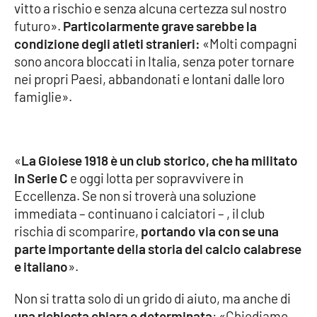
vitto a rischio e senza alcuna certezza sul nostro
Parchi Marini Calabria
futuro».
Particolarmente grave sarebbe la
condizione degli atleti stranieri:
«Molti compagni
Leggendo Alvaro insieme
sono ancora bloccati in Italia, senza poter tornare
nei propri Paesi, abbandonati e lontani dalle loro
Imprese Di Calabria
famiglie».
Le perfidie di Antonella Grippo
Venti di comunicazione
«
La Gioiese 1918 è un club storico, che ha militato
in Serie C
e oggi lotta per sopravvivere in
Eccellenza. Se non si troverà una soluzione
STREAMING
immediata – continuano i calciatori – , il club
rischia di scomparire,
portando via con se una
LaC TV
parte importante della storia del calcio calabrese
e italiano
».
LaC Network
Non si tratta solo di un grido di aiuto, ma anche di
LaC OnAir
una richiesta chiara e determinata
: «Chiediamo