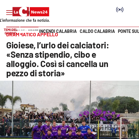
TEMI DEL
INCENDI CALABRIA
CALDO CALABRIA
PONTE SU
HOME PAGE
SPORT
GIORNO
DRAMMATICO APPELLO
Vai
Gioiese, l’urlo dei calciatori:
SEZIONI
«Senza stipendio, cibo e
alloggio. Così si cancella un
Cronaca
pezzo di storia»
Politica
Attualità
Economia e lavoro
Italia Mondo