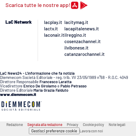
Scarica tutte le nostre app!
APP
LaC Network
lacplay.it
lacitymag.it
Android
lactv.it
lacapitalenews.it
laconair.it
ilreggino.it
Apple
cosenzachannel.it
ilvibonese.it
catanzarochannel.it
LaC News24 - L’informazione che fa notizia
Diemmecom Società Editoriale - reg. trib. VV 23/05/1989 n°68 - R.O.C. 4049
Direttore Responsabile
Francesco Laratta
Vicedirettore
Enrico De Girolamo
e
Pablo Petrasso
Direttore Editoriale
Maria Grazia Falduto
www.diemmecom.it
Redazione
Segnala alla redazione
Privacy
Cookie policy
Note legali
Gestisci preferenze cookie
Lavora con noi