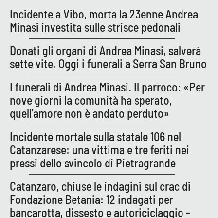
PROGETTI
SPECIALI
Incidente a Vibo, morta la 23enne Andrea
Minasi investita sulle strisce pedonali
Buona Sanità Calabria
Donati gli organi di Andrea Minasi, salverà
sette vite. Oggi i funerali a Serra San Bruno
LA
CALABRIAVISIONE
I funerali di Andrea Minasi. Il parroco: «Per
Destinazioni
nove giorni la comunità ha sperato,
Eventi
quell’amore non è andato perduto»
Incidente mortale sulla statale 106 nel
Food
Catanzarese: una vittima e tre feriti nei
Storie
pressi dello svincolo di Pietragrande
Catanzaro, chiuse le indagini sul crac di
LAC
Fondazione Betania: 12 indagati per
NETWORK
bancarotta, dissesto e autoriciclaggio -