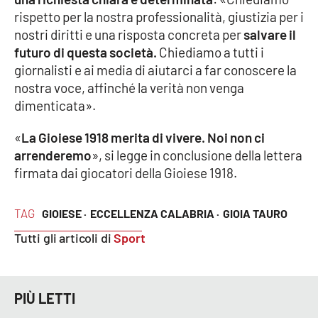
rispetto per la nostra professionalità, giustizia per i
nostri diritti e una risposta concreta per
salvare il
futuro di questa società.
Chiediamo a tutti i
EDIZIONI
LOCALI
giornalisti e ai media di aiutarci a far conoscere la
Catanzaro
nostra voce, affinché la verità non venga
dimenticata».
Crotone
«
La Gioiese 1918 merita di vivere. Noi non ci
arrenderemo
», si legge in conclusione della lettera
Vibo Valentia
firmata dai giocatori della Gioiese 1918.
Reggio Calabria
TAG
GIOIESE ·
ECCELLENZA CALABRIA ·
GIOIA TAURO
Cosenza
Tutti gli articoli di
Sport
Lamezia Terme
PIÙ LETTI