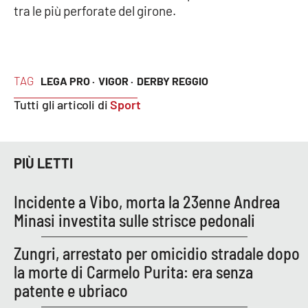
tra le più perforate del girone.
Parchi Marini Calabria
Leggendo Alvaro insieme
TAG
LEGA PRO ·
VIGOR ·
DERBY REGGIO
Imprese Di Calabria
Tutti gli articoli di
Sport
Le perfidie di Antonella Grippo
Venti di comunicazione
PIÙ LETTI
Incidente a Vibo, morta la 23enne Andrea
STREAMING
Minasi investita sulle strisce pedonali
LaC TV
Zungri, arrestato per omicidio stradale dopo
la morte di Carmelo Purita: era senza
LaC Network
patente e ubriaco
LaC OnAir