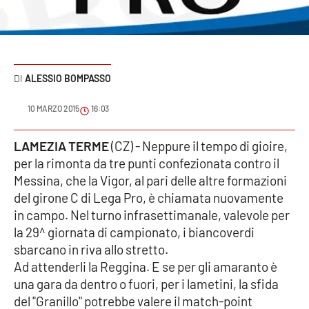
Sanità
Sport
ALESSIO BOMPASSO
Cultura
10 MARZO 2015
16:03
Podcast
LAMEZIA TERME
(CZ) - Neppure il tempo di gioire,
Meteo
per la rimonta da tre punti confezionata contro il
Messina, che la Vigor, al pari delle altre formazioni
Editoriali
del girone C di Lega Pro, è chiamata nuovamente
in campo. Nel turno infrasettimanale, valevole per
la 29^ giornata di campionato, i biancoverdi
VIDEO
sbarcano in riva allo stretto.
Ad attenderli la Reggina. E se per gli amaranto è
Ambiente
una gara da dentro o fuori, per i lametini, la sfida
del "Granillo" potrebbe valere il match-point
Cronaca