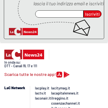
PROGETTI
SPECIALI
lascia il tuo indirizzo email e iscriviti
Buona Sanità Calabria
Iscriviti
LA
CALABRIAVISIONE
Destinazioni
Eventi
In onda su:
DTT - Canali
11
, 17 e 111
Food
Scarica tutte le nostre app!
Storie
LaC Network
lacplay.it
lacitymag.it
lactv.it
lacapitalenews.it
LAC
laconair.it
ilreggino.it
NETWORK
cosenzachannel.it