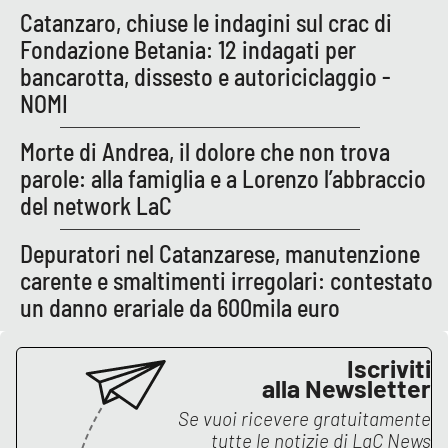
Catanzaro, chiuse le indagini sul crac di
Fondazione Betania: 12 indagati per
bancarotta, dissesto e autoriciclaggio -
EDIZIONI
LOCALI
NOMI
Catanzaro
Morte di Andrea, il dolore che non trova
Crotone
parole: alla famiglia e a Lorenzo l’abbraccio
del network LaC
Vibo Valentia
Depuratori nel Catanzarese, manutenzione
Reggio Calabria
carente e smaltimenti irregolari: contestato
un danno erariale da 600mila euro
Cosenza
Iscriviti
Lamezia Terme
alla Newsletter
Se vuoi ricevere gratuitamente
tutte le notizie di
LaC News