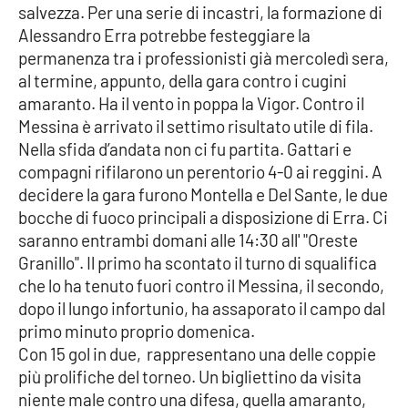
salvezza. Per una serie di incastri, la formazione di
Alessandro Erra potrebbe festeggiare la
Cultura
permanenza tra i professionisti già mercoledì sera,
al termine, appunto, della gara contro i cugini
Economia e Lavoro
amaranto. Ha il vento in poppa la Vigor. Contro il
Messina è arrivato il settimo risultato utile di fila.
Politica
Nella sfida d’andata non ci fu partita. Gattari e
compagni rifilarono un perentorio 4-0 ai reggini. A
Sanità
decidere la gara furono Montella e Del Sante, le due
bocche di fuoco principali a disposizione di Erra. Ci
Società
saranno entrambi domani alle 14:30 all' "Oreste
Granillo". Il primo ha scontato il turno di squalifica
Sport
che lo ha tenuto fuori contro il Messina, il secondo,
dopo il lungo infortunio, ha assaporato il campo dal
primo minuto proprio domenica.
RUBRICHE
Con 15 gol in due, rappresentano una delle coppie
più prolifiche del torneo. Un bigliettino da visita
Good Morning Vietnam
niente male contro una difesa, quella amaranto,