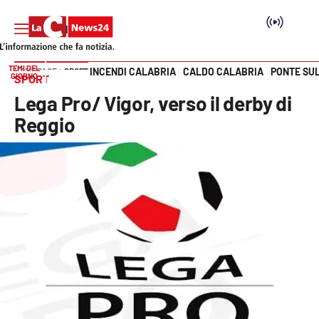
TEMI DEL
INCENDI CALABRIA
CALDO CALABRIA
PONTE SU
HOME PAGE
SPORT
GIORNO
SPORT
Vai
Lega Pro/ Vigor, verso il derby di
SEZIONI
Reggio
Cronaca
Politica
Attualità
Economia e lavoro
Italia Mondo