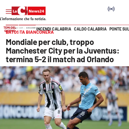
TEMI DEL
INCENDI CALABRIA
CALDO CALABRIA
PONTE SU
HOME PAGE
SPORT
GIORNO
BATOSTA BIANCONERA
Vai
Mondiale per club, troppo
SEZIONI
Manchester City per la Juventus:
termina 5-2 il match ad Orlando
Cronaca
Politica
Attualità
Economia e lavoro
Italia Mondo