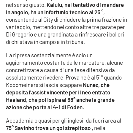
PROGETTI
SPECIALI
nel senso giusto.
Kalulu, nel tentativo di mandare
in angolo, ha un infortunio tecnico al 25
°,
Buona Sanità Calabria
consentendo al City di chiudere la prima frazione in
vantaggio, mettendo nel conto altre tre parate per
Di Gregorio e una grandinata a rinfrescare i bollori
LA
CALABRIAVISIONE
di chi stava in campo e in tribuna.
Destinazioni
La ripresa sostanzialmente è solo un
aggiornamento costante delle marcature, alcune
Eventi
concretizzate a causa di una fase difensiva da
assolutamente rivedere. Prova ne è al 51° quando
Food
Koopmeiners si lascia scappare
Nunez, che
deposita l'assist vincente per il neo entrato
Storie
Haaland, che poi ispira al 68° anche la grande
azione che porta al 4-1 di Foden.
Accademia o quasi per gli inglesi, da fuori area al
LAC
NETWORK
75° Savinho trova un gol strepitoso
, nella