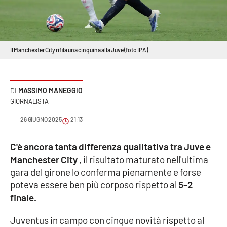
Sanità
Sport
Il Manchester City rifila una cinquina alla Juve (foto IPA)
Cultura
Podcast
MASSIMO MANEGGIO
GIORNALISTA
Meteo
26 GIUGNO 2025
21:13
Editoriali
C'è ancora tanta differenza qualitativa tra Juve e
Manchester City
, il risultato maturato nell'ultima
gara del girone lo conferma pienamente e forse
VIDEO
poteva essere ben più corposo rispetto al
5-2
finale.
Ambiente
Juventus in campo con cinque novità rispetto al
Cronaca