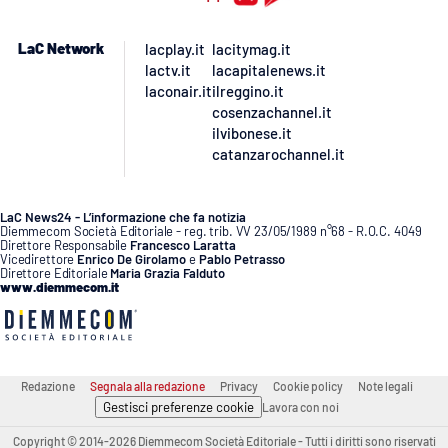
LaC Network
lacplay.it
lacitymag.it
lactv.it
lacapitalenews.it
laconair.it
ilreggino.it
cosenzachannel.it
ilvibonese.it
catanzarochannel.it
LaC News24 - L’informazione che fa notizia
Diemmecom Società Editoriale - reg. trib. VV 23/05/1989 n°68 - R.O.C. 4049
Direttore Responsabile
Francesco Laratta
Vicedirettore
Enrico De Girolamo
e
Pablo Petrasso
Direttore Editoriale
Maria Grazia Falduto
www.diemmecom.it
Redazione
Segnala alla redazione
Privacy
Cookie policy
Note legali
Gestisci preferenze cookie
Lavora con noi
Copyright © 2014-2026 Diemmecom Società Editoriale - Tutti i diritti sono riservati