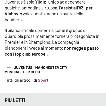
Lacplay.it
Juventus è solo
Yildiz
l'unico ad accendere
qualche lampadina virtuosa,
l'assist all'83° per
Lactv.it
Vlahovic
vale quanto meno un punto della
bandiera.
Laconair.it
Il bilancio finale conferma come il gruppo di
Guardiola prossimamente tornerà protagonista in
Lacitymag.it
Premier e in Champions. La compagnia
bianconera invece al momento
non regge il passo
Lacapitalenews.it
con i top club europei.
Ilreggino.it
TAG
JUVENTUS ·
MANCHESTER CITY ·
MONDIALE PER CLUB
Cosenzachannel.it
Tutti gli articoli di
Sport
Ilvibonese.it
Catanzarochannel.it
PIÙ LETTI