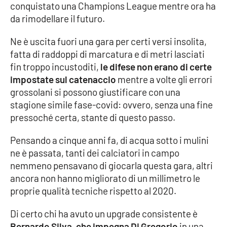
conquistato una Champions League mentre ora ha
Parchi Marini Calabria
da rimodellare il futuro.
Leggendo Alvaro insieme
Ne è uscita fuori una gara per certi versi insolita,
fatta di raddoppi di marcatura e di metri lasciati
Imprese Di Calabria
fin troppo incustoditi,
le difese non erano di certe
impostate sul catenaccio
mentre a volte gli errori
Le perfidie di Antonella Grippo
grossolani si possono giustificare con una
stagione simile fase-covid: ovvero, senza una fine
Venti di comunicazione
pressoché certa, stante di questo passo.
Pensando a cinque anni fa, di acqua sotto i mulini
STREAMING
ne è passata, tanti dei calciatori in campo
nemmeno pensavano di giocarla questa gara, altri
LaC TV
ancora non hanno migliorato di un millimetro le
proprie qualità tecniche rispetto al 2020.
LaC Network
Di certo chi ha avuto un upgrade consistente è
LaC OnAir
Bernardo Silva, che impegna Di Gregorio
in una