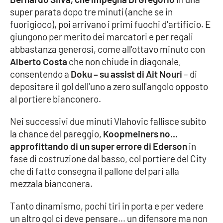
super parata dopo tre minuti (anche se in
fuorigioco), poi arrivano i primi fuochi d'artificio. E
giungono per merito dei marcatori e per regali
EDIZIONI
LOCALI
abbastanza generosi, come all'ottavo minuto con
Catanzaro
Alberto Costa
che non chiude in diagonale,
consentendo a
Doku – su assist di Ait Nouri
– di
Crotone
depositare il gol dell'uno a zero sull'angolo opposto
al portiere bianconero.
Vibo Valentia
Nei successivi due minuti Vlahovic fallisce subito
la chance del pareggio,
Koopmeiners no...
Reggio Calabria
approfittando di un super errore di Ederson
in
fase di costruzione dal basso, col portiere del City
Cosenza
che di fatto consegna il pallone del pari alla
mezzala bianconera.
Lamezia Terme
Tanto dinamismo, pochi tiri in porta e per vedere
un altro gol ci deve pensare… un difensore ma non