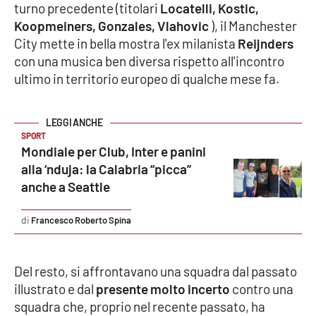
turno precedente (titolari
Locatelli, Kostic,
Koopmeiners, Gonzales, Vlahovic
), il Manchester
Cultura
City mette in bella mostra l'ex milanista
Reijnders
con una musica ben diversa rispetto all'incontro
Economia e Lavoro
ultimo in territorio europeo di qualche mese fa.
Politica
SPORT
Sanità
Mondiale per Club, Inter e panini
alla ‘nduja: la Calabria “picca”
Società
anche a Seattle
Sport
Francesco Roberto Spina
RUBRICHE
Del resto, si affrontavano una squadra dal passato
illustrato e dal
presente molto incerto
contro una
Good Morning Vietnam
squadra che, proprio nel recente passato, ha