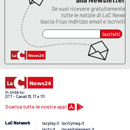
Se vuoi ricevere gratuitamente
tutte le notizie di
LaC News
lascia il tuo indirizzo email e iscriviti
Iscriviti
In onda su:
DTT - Canali
11
, 17 e 111
Scarica tutte le nostre app!
LaC Network
lacplay.it
lacitymag.it
lactv.it
lacapitalenews.it