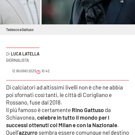
Sanità
Sport
Tedesco e Gattuso
Cultura
Podcast
LUCA LATELLA
GIORNALISTA
Meteo
12 GIUGNO 2025
10:42
Editoriali
Di calciatori ad altissimi livelli non è che ne abbia
poi sfornati così tanti, le città di Corigliano e
Rossano, fuse dal 2018.
VIDEO
Il più famoso è certamente
Rino Gattuso
da
Schiavonea,
celebre in tutto il mondo per i
Ambiente
successi ottenuti col Milan e con la Nazionale
.
Quell’
azzurro
sembra essere comunque nel destino
Cronaca