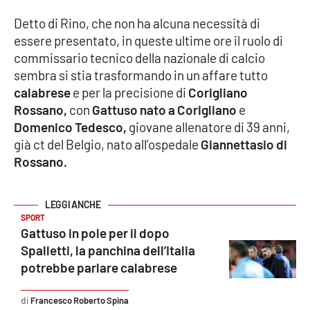
Detto di Rino, che non ha alcuna necessità di
essere presentato, in queste ultime ore il ruolo di
EDIZIONI
LOCALI
commissario tecnico della nazionale di calcio
sembra si stia trasformando in un affare tutto
Catanzaro
calabrese
e per la precisione di
Corigliano
Rossano,
con
Gattuso nato a Corigliano
e
Crotone
Domenico Tedesco,
giovane allenatore di 39 anni,
già ct del Belgio, nato all’ospedale
Giannettasio di
Vibo Valentia
Rossano.
Reggio Calabria
SPORT
Cosenza
Gattuso in pole per il dopo
Spalletti, la panchina dell’Italia
Lamezia Terme
potrebbe parlare calabrese
Francesco Roberto Spina