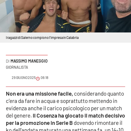
Sanità
Sport
Cultura
I ragazzi di Salerno compiono l'impresa in Calabria
Podcast
MASSIMO MANEGGIO
Meteo
GIORNALISTA
29 GIUGNO 2025
06:18
Editoriali
Non era una missione facile,
considerando quanto
c’era da fare in acqua e soprattutto mettendo in
VIDEO
evidenza anche il carico psicologico per un match
Ambiente
del genere.
Il Cosenza ha giocato il match decisivo
per la promozione in Serie B
dovendo rimontare il
Cronaca
ko dell’andata maturato una settimana fa, un 14-10