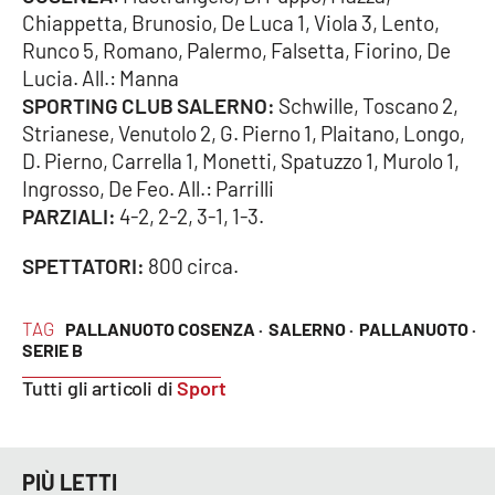
Chiappetta, Brunosio, De Luca 1, Viola 3, Lento,
Runco 5, Romano, Palermo, Falsetta, Fiorino, De
Lucia. All.: Manna
EDIZIONI
LOCALI
SPORTING CLUB SALERNO:
Schwille, Toscano 2,
Strianese, Venutolo 2, G. Pierno 1, Plaitano, Longo,
Catanzaro
D. Pierno, Carrella 1, Monetti, Spatuzzo 1, Murolo 1,
Ingrosso, De Feo. All.: Parrilli
Crotone
PARZIALI:
4-2, 2-2, 3-1, 1-3.
Vibo Valentia
SPETTATORI:
800 circa.
Reggio Calabria
TAG
PALLANUOTO COSENZA ·
SALERNO ·
PALLANUOTO ·
SERIE B
Cosenza
Tutti gli articoli di
Sport
Lamezia Terme
PIÙ LETTI