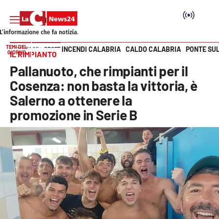
TEMI DEL
INCENDI CALABRIA
CALDO CALABRIA
PONTE SU
HOME PAGE
SPORT
GIORNO
IL RIMPIANTO
Vai
Pallanuoto, che rimpianti per il
SEZIONI
Cosenza: non basta la vittoria, è
Salerno a ottenere la
Cronaca
promozione in Serie B
Politica
Attualità
Economia e lavoro
Italia Mondo