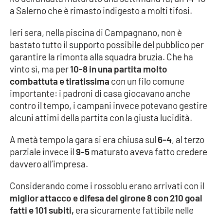
a Salerno che è rimasto indigesto a molti tifosi.
Cultura
Ieri sera, nella piscina di Campagnano, non è
bastato tutto il supporto possibile del pubblico per
Economia e Lavoro
garantire la rimonta alla squadra bruzia. Che ha
vinto sì, ma per
10-8 in una partita molto
Politica
combattuta e tiratissima
con un filo comune
importante: i padroni di casa giocavano anche
Sanità
contro il tempo, i campani invece potevano gestire
alcuni attimi della partita con la giusta lucidità.
Società
A metà tempo la gara si era chiusa sul
6-4
, al terzo
Sport
parziale invece il
9-5
maturato aveva fatto credere
davvero all’impresa.
RUBRICHE
Considerando come i rossoblu erano arrivati con il
miglior attacco e difesa del girone 8 con 210 goal
Good Morning Vietnam
fatti e 101 subiti,
era sicuramente fattibile nelle