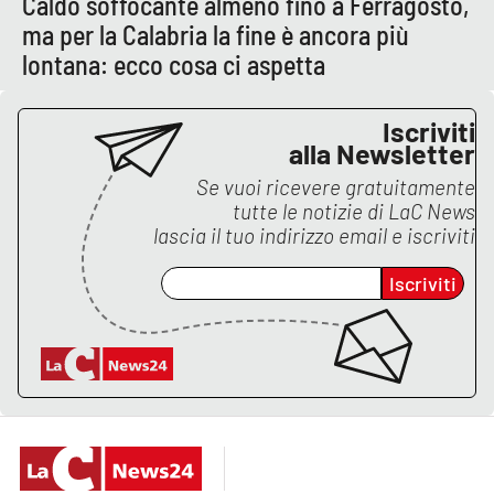
Caldo soffocante almeno fino a Ferragosto,
Lacplay.it
ma per la Calabria la fine è ancora più
lontana: ecco cosa ci aspetta
Lactv.it
Laconair.it
Iscriviti
alla Newsletter
Lacitymag.it
Se vuoi ricevere gratuitamente
tutte le notizie di
LaC News
Lacapitalenews.it
lascia il tuo indirizzo email e iscriviti
Iscriviti
Ilreggino.it
Cosenzachannel.it
Ilvibonese.it
Catanzarochannel.it