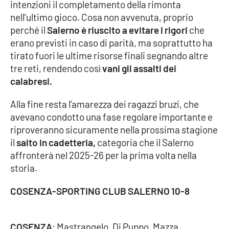
intenzioni il completamento della rimonta
Parchi Marini Calabria
nell’ultimo gioco. Cosa non avvenuta, proprio
perché il
Salerno è riuscito a evitare i rigori
che
Leggendo Alvaro insieme
erano previsti in caso di parità, ma soprattutto ha
tirato fuori le ultime risorse finali segnando altre
Imprese Di Calabria
tre reti, rendendo così
vani gli assalti dei
calabresi.
Le perfidie di Antonella Grippo
Alla fine resta l’amarezza dei ragazzi bruzi, che
Venti di comunicazione
avevano condotto una fase regolare importante e
riproveranno sicuramente nella prossima stagione
il
salto in cadetteria,
categoria che il Salerno
STREAMING
affronterà nel 2025-26 per la prima volta nella
storia.
LaC TV
COSENZA-SPORTING CLUB SALERNO 10-8
LaC Network
COSENZA
: Mastrangelo, Di Puppo, Mazza,
LaC OnAir