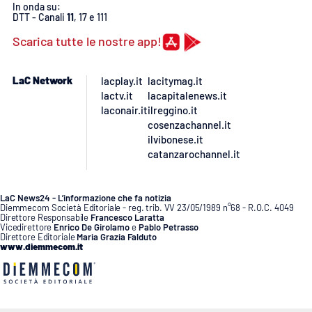
In onda su:
DTT - Canali
11
, 17 e 111
APP
Scarica tutte le nostre app!
Android
LaC Network
lacplay.it
lacitymag.it
Apple
lactv.it
lacapitalenews.it
laconair.it
ilreggino.it
cosenzachannel.it
ilvibonese.it
catanzarochannel.it
LaC News24 - L’informazione che fa notizia
Diemmecom Società Editoriale - reg. trib. VV 23/05/1989 n°68 - R.O.C. 4049
Direttore Responsabile
Francesco Laratta
Vicedirettore
Enrico De Girolamo
e
Pablo Petrasso
Direttore Editoriale
Maria Grazia Falduto
www.diemmecom.it