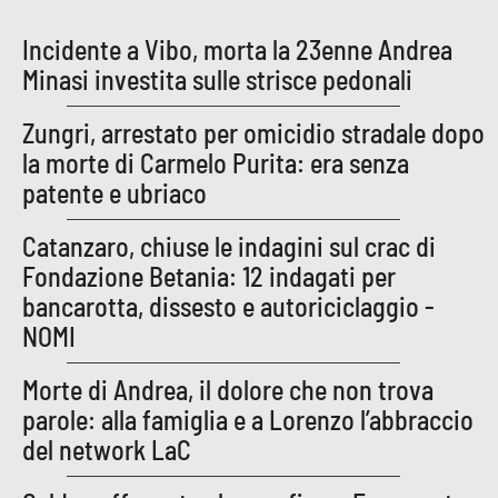
PROGETTI
SPECIALI
Incidente a Vibo, morta la 23enne Andrea
Buona Sanità Calabria
Minasi investita sulle strisce pedonali
Zungri, arrestato per omicidio stradale dopo
LA
CALABRIAVISIONE
la morte di Carmelo Purita: era senza
patente e ubriaco
Destinazioni
Catanzaro, chiuse le indagini sul crac di
Eventi
Fondazione Betania: 12 indagati per
bancarotta, dissesto e autoriciclaggio -
Food
NOMI
Storie
Morte di Andrea, il dolore che non trova
parole: alla famiglia e a Lorenzo l’abbraccio
del network LaC
LAC
NETWORK